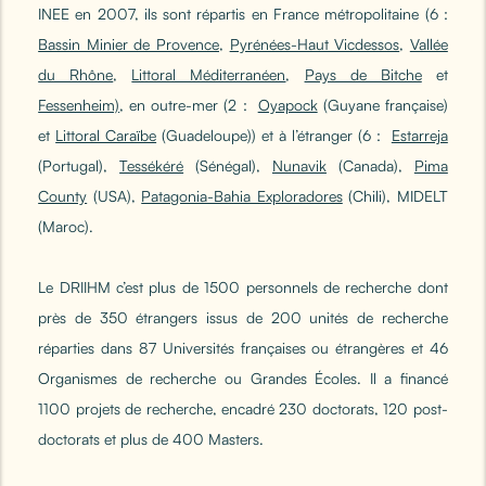
INEE en 2007, ils sont répartis en France métropolitaine (6 :
Bassin Minier de Provence
,
Pyrénées-Haut Vicdessos
,
Vallée
du Rhône
,
Littoral Méditerranéen
,
Pays de Bitche
et
Fessenheim)
, en outre-mer (2 :
Oyapock
(Guyane française)
et
Littoral Caraïbe
(Guadeloupe)) et à l’étranger (6 :
Estarreja
(Portugal),
Tessékéré
(Sénégal),
Nunavik
(Canada),
Pima
County
(USA),
Patagonia-Bahia Exploradores
(Chili), MIDELT
(Maroc).
Le DRIIHM c’est plus de 1500 personnels de recherche dont
près de 350 étrangers issus de 200 unités de recherche
réparties dans 87 Universités françaises ou étrangères et 46
Organismes de recherche ou Grandes Écoles. Il a financé
1100 projets de recherche, encadré 230 doctorats, 120 post-
doctorats et plus de 400 Masters.