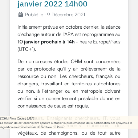
janvier 2022 14h00
Publié le : 9 Décembre 2021
Initialement prévue en octobre dernier, la séance
d'échange autour de l'APA est reprogrammée au
10 janvier prochain à 14h
- heure
Europe/
Paris
(UTC+1).
De nombreuses études OHM sont concernées
par
ce protocole qu'il y ait prélèvement de la
ressource ou non. Les chercheurs, français ou
étrangers, travaillant en territoires autochtones
ou non, à l'étranger ou en métropole doivent
vérifier si un
consen
tement préalable donné en
connaissance de cause
est requis.
Chercheurs, Enseignants chercheurs, IT, vous
L'OHM Pima County (USA)
La mission de cet observatoire consiste à étudier la problématique de la participation des citoyens à la
réalisez des prélèvements d'animaux, de
régulation environnementale du territoire du Pima.
végétaux, de champignons, ou de tout autre