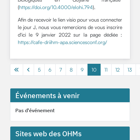
(
https://doi.org/10.4000/elohi.794
).
Afin de recevoir le lien visio pour vous connecter
le jour J, n
ous vous remercions de vous inscrire
d'ici le 9 janvier 2022 sur la page dédiée :
https://cafe-driihm-apa.sciencesconf.org/
5
6
7
8
9
10
11
12
13
Événements à venir
Pas d'événement
Sites web des OHMs