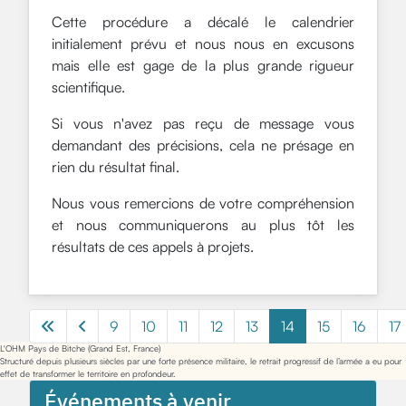
Cette procédure a décalé le calendrier
initialement prévu et nous nous en excusons
mais elle est gage de la plus grande rigueur
scientifique.
Si vous n'avez pas reçu de message vous
demandant des précisions, cela ne présage en
rien du résultat final.
Nous vous remercions de votre compréhension
et nous communiquerons au plus tôt les
résultats de ces appels à projets.
9
10
11
12
13
14
15
16
17
L'OHM Pays de Bitche (Grand Est, France)
Structuré depuis plusieurs siècles par une forte présence militaire, le retrait progressif de l’armée a eu pour
effet de transformer le territoire en profondeur.
Événements à venir