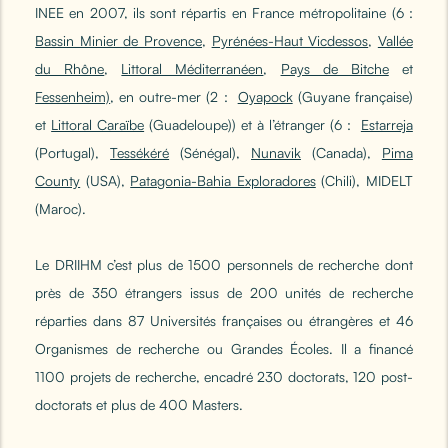
INEE en 2007, ils sont répartis en France métropolitaine (6 :
Bassin Minier de Provence
,
Pyrénées-Haut Vicdessos
,
Vallée
du Rhône
,
Littoral Méditerranéen
,
Pays de Bitche
et
Fessenheim)
, en outre-mer (2 :
Oyapock
(Guyane française)
et
Littoral Caraïbe
(Guadeloupe)) et à l’étranger (6 :
Estarreja
(Portugal),
Tessékéré
(Sénégal),
Nunavik
(Canada),
Pima
County
(USA),
Patagonia-Bahia Exploradores
(Chili), MIDELT
(Maroc).
Le DRIIHM c’est plus de 1500 personnels de recherche dont
près de 350 étrangers issus de 200 unités de recherche
réparties dans 87 Universités françaises ou étrangères et 46
Organismes de recherche ou Grandes Écoles. Il a financé
1100 projets de recherche, encadré 230 doctorats, 120 post-
doctorats et plus de 400 Masters.