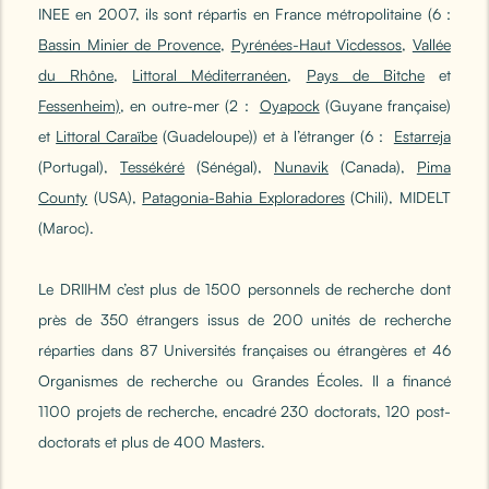
INEE en 2007, ils sont répartis en France métropolitaine (6 :
Bassin Minier de Provence
,
Pyrénées-Haut Vicdessos
,
Vallée
du Rhône
,
Littoral Méditerranéen
,
Pays de Bitche
et
Fessenheim)
, en outre-mer (2 :
Oyapock
(Guyane française)
et
Littoral Caraïbe
(Guadeloupe)) et à l’étranger (6 :
Estarreja
(Portugal),
Tessékéré
(Sénégal),
Nunavik
(Canada),
Pima
County
(USA),
Patagonia-Bahia Exploradores
(Chili), MIDELT
(Maroc).
Le DRIIHM c’est plus de 1500 personnels de recherche dont
près de 350 étrangers issus de 200 unités de recherche
réparties dans 87 Universités françaises ou étrangères et 46
Organismes de recherche ou Grandes Écoles. Il a financé
1100 projets de recherche, encadré 230 doctorats, 120 post-
doctorats et plus de 400 Masters.