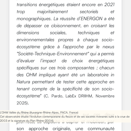
transitions énergétiques étaient encore en 2021
trop majoritairement sectoriels et
monographiques. La réussite d’ENERGON a été
de dépasser ce cloisonnement, en croisant les
dimensions sociales, techniques et
environnementales propres à chaque socio-
écosystème grâce à l’approche par le nexus
"Société-Technique-Environnement" qui a permis
d’évaluer l’impact de choix énergétiques
spécifiques sur ces trois composantes ; chacun
des OHM impliqué ayant été un laboratoire in
Natura permettant de tester cette approche en
tenant compte de la spécificité de son socio-
écosystème
"
(C. Pardo, LabEx DRIIHM, Novembre
.
2025)
L'OHM Vallée du Rhône (Auvergne-Rhône-Alpes, PACA, France)
ENERGON a montré ainsi, sur ces deux
Cet observatoire étudie l'évolution contemporaine du fleuve et de ses sociétés riveraines suite à la crue de
journées, sa capacité à capter et mobiliser, par
2003 et la signature du Plan Rhône (2004).
son approche originale, une communauté