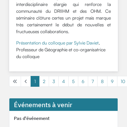
interdisciplinaire élargie qui renforce la
communauté du DRIIHM et des OHM. Ce
séminaire clôture certes un projet mais marque
très certainement le début de nouvelles et
fructueuses collaborations.
Présentation du colloque par Sylvie Daviet
,
Professeur de Géographie et co-organisatrice
du colloque
1
2
3
4
5
6
7
8
9
10
Événements à venir
Pas d'événement