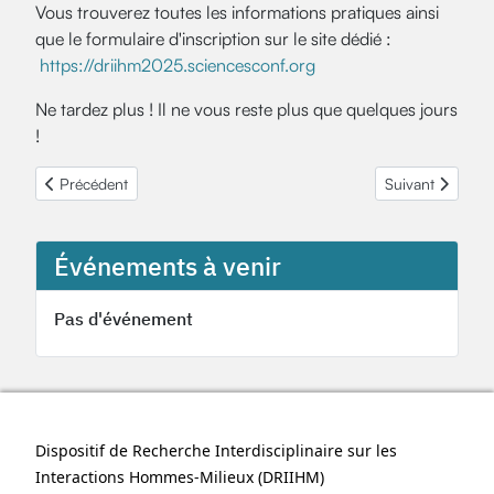
Vous trouverez toutes les informations pratiques ainsi
que le formulaire d'inscription sur le site dédié :
https://driihm2025.sciencesconf.org
Ne tardez plus ! Il ne vous reste plus que quelques jours
!
Article précédent : Emilie Lerigoleur Balsemin - Médaille de crist
Article suivant 
Précédent
Suivant
Événements à venir
Pas d'événement
Dispositif de Recherche Interdisciplinaire sur les
Interactions Hommes-Milieux (
DRIIHM
)