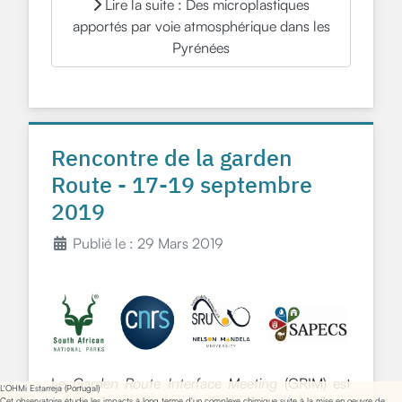
Lire la suite : Des microplastiques
apportés par voie atmosphérique dans les
Pyrénées
Rencontre de la garden
Route - 17-19 septembre
2019
Publié le : 29 Mars 2019
Le
Garden Route Interface Meeting
(GRIM) est
L'OHMi Estarreja (Portugal)
Cet observatoire étudie les impacts à long terme d'un complexe chimique suite à la mise en oeuvre de