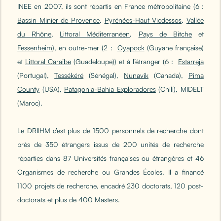
INEE en 2007, ils sont répartis en France métropolitaine (6 :
Bassin Minier de Provence
,
Pyrénées-Haut Vicdessos
,
Vallée
du Rhône
,
Littoral Méditerranéen
,
Pays de Bitche
et
Fessenheim)
, en outre-mer (2 :
Oyapock
(Guyane française)
et
Littoral Caraïbe
(Guadeloupe)) et à l’étranger (6 :
Estarreja
(Portugal),
Tessékéré
(Sénégal),
Nunavik
(Canada),
Pima
County
(USA),
Patagonia-Bahia Exploradores
(Chili), MIDELT
(Maroc).
Le DRIIHM c’est plus de 1500 personnels de recherche dont
près de 350 étrangers issus de 200 unités de recherche
réparties dans 87 Universités françaises ou étrangères et 46
Organismes de recherche ou Grandes Écoles. Il a financé
1100 projets de recherche, encadré 230 doctorats, 120 post-
doctorats et plus de 400 Masters.