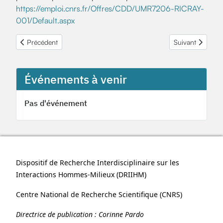
https://emploi.cnrs.fr/Offres/CDD/UMR7206-RICRAY-
001/Default.aspx
Article précédent : Nouvelle deadline pour l'APR 2022 !
Article suivant 
Précédent
Suivant
Événements à venir
Pas d'événement
Dispositif de Recherche Interdisciplinaire sur les
Interactions Hommes-Milieux (
DRIIHM
)
Centre National de Recherche Scientifique (
CNRS
)
Directrice de publication :
Corinne Pardo