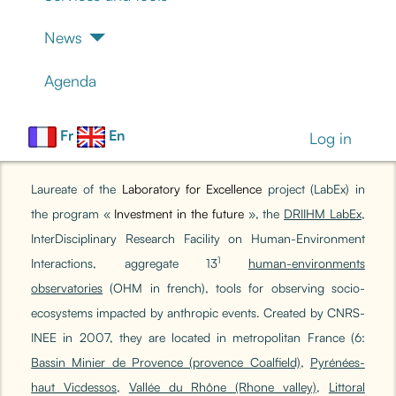
News
Agenda
Fr
En
Log in
Laureate of the
Laboratory for Excellence
project (LabEx) in
the program «
Investment in the future
»,
the
DRIIHM LabEx
,
InterDisciplinary Research Facility on Human-Environment
1
Interactions, aggregate 13
human-environments
observatories
(OHM in french), tools for observing socio-
ecosystems impacted by anthropic events. Created by CNRS-
INEE in 2007, they are located in metropolitan France (6:
Bassin Minier de Provence (provence Coalfield)
,
Pyrénées-
haut Vicdessos
,
Vallée du Rhône (Rhone valley)
,
Littoral