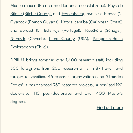
Méditerranéen (French mediterranean coastal zone)
,
Pays de
Bitche (Bitche County)
and
Fessenheim
), overseas France (2:
Oyapock
(French Guyana),
Littoral caraïbe (Caribbean Coast)
)
and abroad (5:
Estarreja
(Portugal),
Téssékéré
(Sénégal),
Nunavik
(Canada),
Pima County
(USA),
Patagonia-Bahia
Exploradores
(Chile)).
DRIIHM brings together over 1,400 research staff, including
300 foreigners, from 200 research units in 87 french and
foreign universities, 46 research organizations and "Grandes
Écoles". It has financed 960 research projects, supervised 190
doctorates, 110 post-doctorates and over 400 Master's
degrees.
Find out more