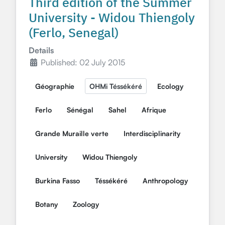
Third edition of the Summer
University - Widou Thiengoly
(Ferlo, Senegal)
Details
Published: 02 July 2015
Géographie
OHMi Téssékéré
Ecology
Ferlo
Sénégal
Sahel
Afrique
Grande Muraille verte
Interdisciplinarity
University
Widou Thiengoly
Burkina Fasso
Téssékéré
Anthropology
Botany
Zoology