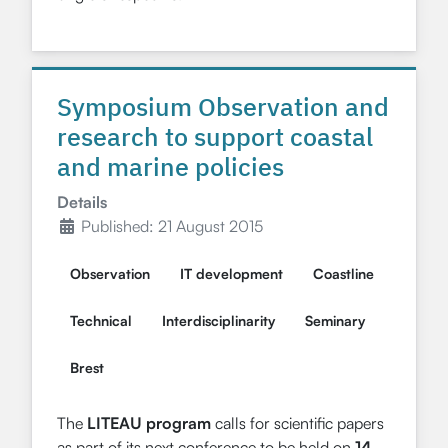
Symposium Observation and
research to support coastal
and marine policies
Details
Published: 21 August 2015
Observation
IT development
Coastline
Technical
Interdisciplinarity
Seminary
Brest
The
LITEAU program
calls for scientific papers
as part of its next conference to be held on
14