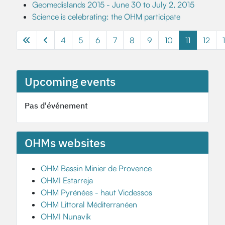
Geomedislands 2015 - June 30 to July 2, 2015
Science is celebrating: the OHM participate
4
5
6
7
8
9
10
11
12
Page 11 of 13
Upcoming events
Pas d'événement
OHMs websites
OHM Bassin Minier de Provence
OHMI Estarreja
OHM Pyrénées - haut Vicdessos
OHM Littoral Méditerranéen
OHMI Nunavik