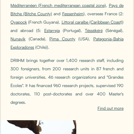
Méditerranéen (French mediterranean coastal zone)
,
Pays de
Bitche (Bitche County)
and
Fessenheim
), overseas France (2:
Oyapock
(French Guyana),
Littoral caraïbe (Caribbean Coast)
)
and abroad (5:
Estarreja
(Portugal),
Téssékéré
(Sénégal),
Nunavik
(Canada),
Pima County
(USA),
Patagonia-Bahia
Exploradores
(Chile)).
DRIIHM brings together over 1,400 research staff, including
300 foreigners, from 200 research units in 87 french and
foreign universities, 46 research organizations and "Grandes
Écoles". It has financed 960 research projects, supervised 190
doctorates, 110 post-doctorates and over 400 Master's
degrees.
Find out more