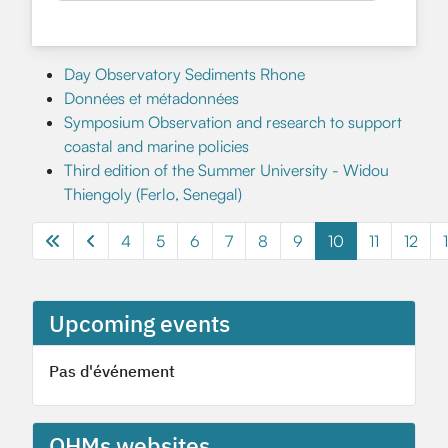
Day Observatory Sediments Rhone
Données et métadonnées
Symposium Observation and research to support
coastal and marine policies
Third edition of the Summer University - Widou
Thiengoly (Ferlo, Senegal)
4
5
6
7
8
9
10
11
12
Page 10 of 13
Upcoming events
Pas d'événement
OHMs websites