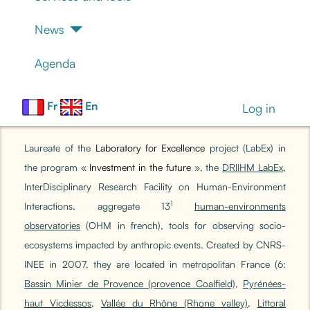
News
Agenda
Fr
En
Log in
Laureate of the
Laboratory for Excellence
project (LabEx) in
the program «
Investment in the future
»,
the
DRIIHM LabEx
,
InterDisciplinary Research Facility on Human-Environment
1
Interactions, aggregate 13
human-environments
observatories
(OHM in french), tools for observing socio-
ecosystems impacted by anthropic events. Created by CNRS-
INEE in 2007, they are located in metropolitan France (6:
Bassin Minier de Provence (provence Coalfield)
,
Pyrénées-
haut Vicdessos
,
Vallée du Rhône (Rhone valley)
,
Littoral