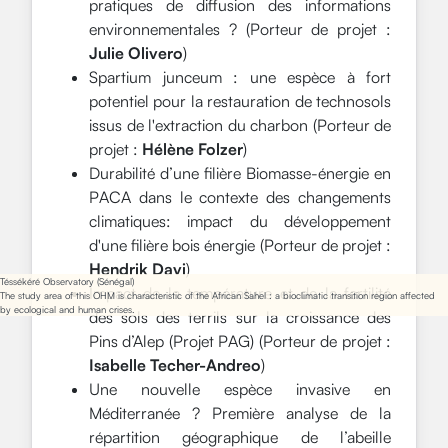
pratiques de diffusion des informations
environnementales ? (Porteur de projet :
Julie Olivero
)
Spartium junceum : une espèce à fort
potentiel pour la restauration de technosols
issus de l'extraction du charbon (Porteur de
projet :
Hélène Folzer
)
Durabilité d’une filière Biomasse-énergie en
PACA dans le contexte des changements
climatiques: impact du développement
d'une filière bois énergie (Porteur de projet :
Hendrik Davi
)
Téssékéré Observatory (Sénégal)
Impact de la température et de la fertilité
The study area of this OHM is characteristic of the African Sahel : a bioclimatic transition region affected
by ecological and human crises.
des sols des terrils sur la croissance des
Pins d’Alep (Projet PAG) (Porteur de projet :
Isabelle Techer-Andreo
)
Une nouvelle espèce invasive en
Méditerranée ? Première analyse de la
répartition géographique de l’abeille