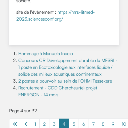
société.
site de l'évènement :
https://mrs-litmed-
2023.sciencesconf.org/
Hommage à Manuela Inacio
Concours CR Développement durable du MESRI -
1 poste en Ecotoxicologie aux interfaces liquide /
solide des milieux aquatiques continentaux
2 postes à pourvoir au sein de l'OHMi Tessekere
Recrutement - CDD Chercheur(e) projet
ENERGON - 14 mois
Page 4 sur 32
1
2
3
4
5
6
7
8
9
10