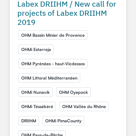
Labex DRIIHM / New call for
projects of Labex DRIIHM
2019
OHM Bassin Minier de Provence
OHMi Estarreja
OHM Pyrénées - haut-Vicdessos
OHM Littoral Méditerranéen
OHMi Nunavik
OHM Oyapock
OHMi Téssékéré
OHM Vallée du Rhône
DRIIHM
OHMi PimaCounty
OHM Pays-de-Bitche