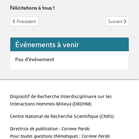
Félicitations à tous !
Article précédent : Séminaire annuel de restitution de l'OHM Littor
Article suivant 
Précédent
Suivant
Événements à venir
Pas d'événement
Dispositif de Recherche Interdisciplinaire sur les
Interactions Hommes-Milieux (
DRIIHM
)
Centre National de Recherche Scientifique (
CNRS
)
Directrice de publication :
Corinne Pardo
Pour toutes questions thématiques :
Corinne Pardo