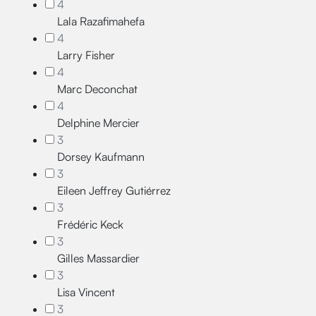
4
Lala Razafimahefa
4
Larry Fisher
4
Marc Deconchat
4
Delphine Mercier
3
Dorsey Kaufmann
3
Eileen Jeffrey Gutiérrez
3
Frédéric Keck
3
Gilles Massardier
3
Lisa Vincent
3