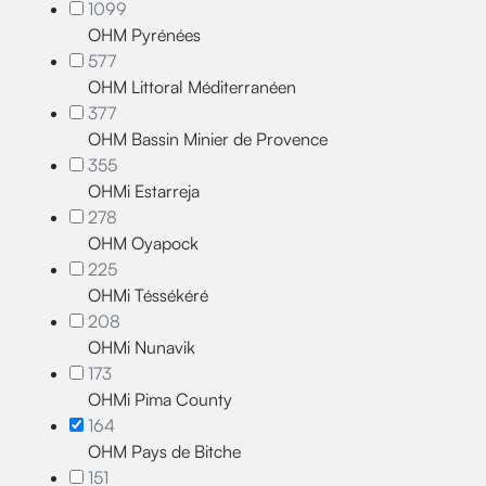
1099
OHM Pyrénées
577
OHM Littoral Méditerranéen
377
OHM Bassin Minier de Provence
355
OHMi Estarreja
278
OHM Oyapock
225
OHMi Téssékéré
208
OHMi Nunavik
173
OHMi Pima County
164
OHM Pays de Bitche
151