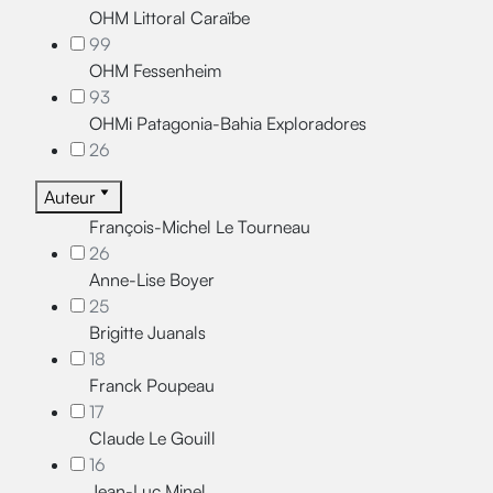
OHM Littoral Caraïbe
99
OHM Fessenheim
93
OHMi Patagonia-Bahia Exploradores
26
Auteur
François-Michel Le Tourneau
26
Anne-Lise Boyer
25
Brigitte Juanals
18
Franck Poupeau
17
Claude Le Gouill
16
Jean-Luc Minel