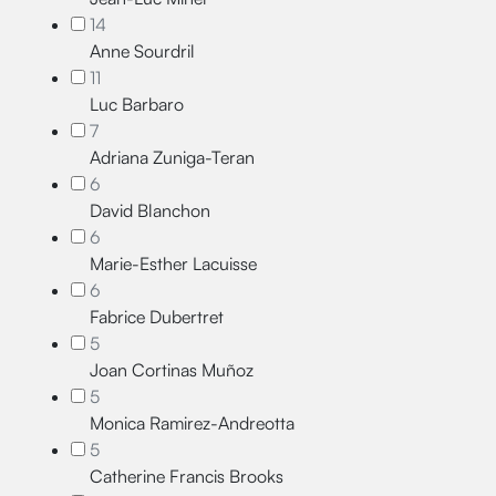
14
Anne Sourdril
11
Luc Barbaro
7
Adriana Zuniga-Teran
6
David Blanchon
6
Marie-Esther Lacuisse
6
Fabrice Dubertret
5
Joan Cortinas Muñoz
5
Monica Ramirez-Andreotta
5
Catherine Francis Brooks