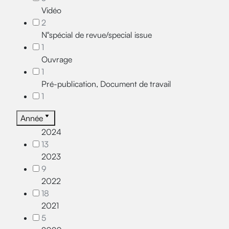
Vidéo
2
N°spécial de revue/special issue
1
Ouvrage
1
Pré-publication, Document de travail
1
Année
2024
13
2023
9
2022
18
2021
5