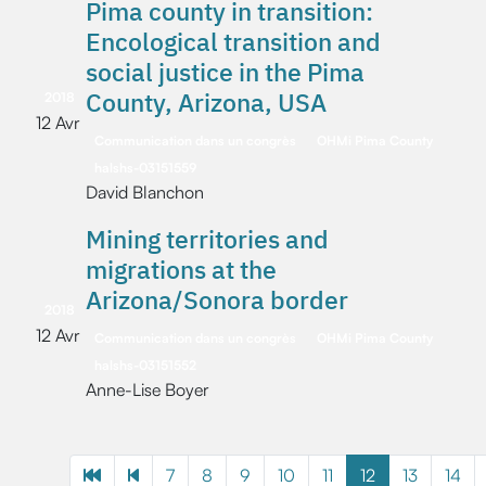
Pima county in transition:
Encological transition and
social justice in the Pima
County, Arizona, USA
2018
12 Avr
Communication dans un congrès
OHMi Pima County
halshs-03151559
David Blanchon
Mining territories and
migrations at the
Arizona/Sonora border
2018
12 Avr
Communication dans un congrès
OHMi Pima County
halshs-03151552
Anne-Lise Boyer
7
8
9
10
11
12
13
14