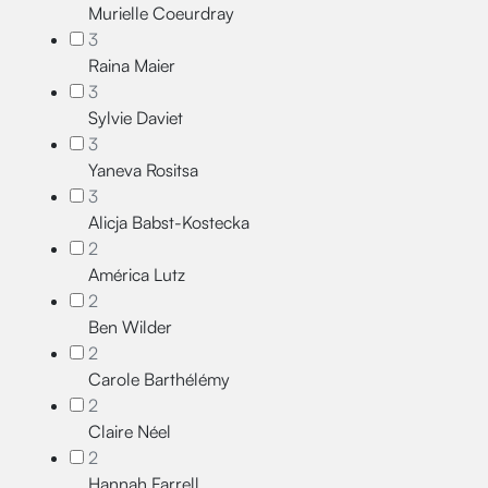
Murielle Coeurdray
3
Raina Maier
3
Sylvie Daviet
3
Yaneva Rositsa
3
Alicja Babst-Kostecka
2
América Lutz
2
Ben Wilder
2
Carole Barthélémy
2
Claire Néel
2
Hannah Farrell