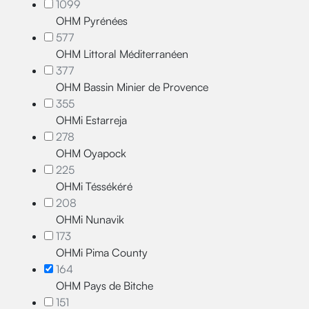
1099
OHM Pyrénées
577
OHM Littoral Méditerranéen
377
OHM Bassin Minier de Provence
355
OHMi Estarreja
278
OHM Oyapock
225
OHMi Téssékéré
208
OHMi Nunavik
173
OHMi Pima County
164
OHM Pays de Bitche
151