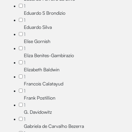
1
Eduardo S Brondizio
1
Eduardo Silva
1
Elise Gornish
1
Eliza Benites-Gambirazio
1
Elizabeth Baldwin
1
Francois Calatayud
1
Frank Postillion
1
G. Davidowitz
1
Gabriela de Carvalho Bezerra