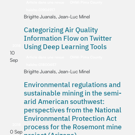
Article dans une revue
OHMi Pima County
halshs-01904917
Brigitte Juanals, Jean-Luc Minel
Categorizing Air Quality
Information Flow on Twitter
Using Deep Learning Tools
2018
10
Article dans une revue
OHMi Pima County
Sep
halshs-01800457
Brigitte Juanals, Jean-Luc Minel
Environmental regulations and
sustainable mining in the semi-
arid American southwest:
perspectives from the National
Environmental Protection Act
process for the Rosemont mine
2018
0 Sep