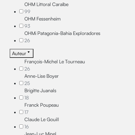
OHM Littoral Caraïbe
99
OHM Fessenheim
93
OHMi Patagonia-Bahia Exploradores
26
Auteur
François-Michel Le Tourneau
26
Anne-Lise Boyer
25
Brigitte Juanals
18
Franck Poupeau
17
Claude Le Gouill
16
Jean-Luc Minel