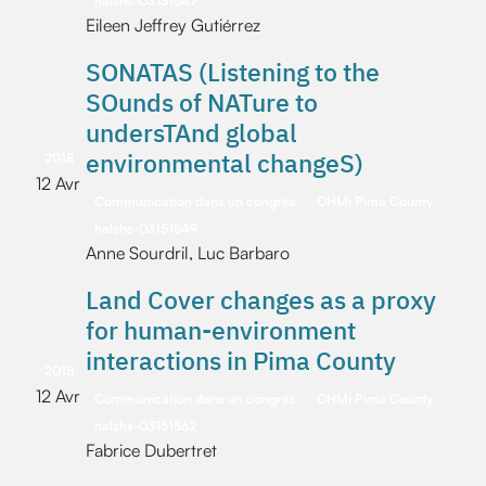
halshs-03151547
Eileen Jeffrey Gutiérrez
SONATAS (Listening to the
SOunds of NATure to
undersTAnd global
environmental changeS)
2018
12 Avr
Communication dans un congrès
OHMi Pima County
halshs-03151549
Anne Sourdril, Luc Barbaro
Land Cover changes as a proxy
for human-environment
interactions in Pima County
2018
12 Avr
Communication dans un congrès
OHMi Pima County
halshs-03151562
Fabrice Dubertret