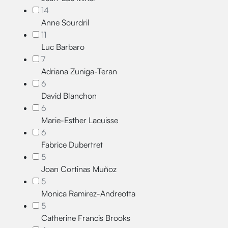
14
Anne Sourdril
11
Luc Barbaro
7
Adriana Zuniga-Teran
6
David Blanchon
6
Marie-Esther Lacuisse
6
Fabrice Dubertret
5
Joan Cortinas Muñoz
5
Monica Ramirez-Andreotta
5
Catherine Francis Brooks