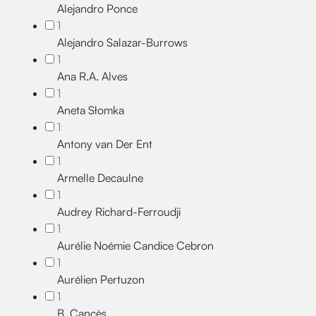
Alejandro Ponce
1
Alejandro Salazar-Burrows
1
Ana R.A. Alves
1
Aneta Słomka
1
Antony van Der Ent
1
Armelle Decaulne
1
Audrey Richard-Ferroudji
1
Aurélie Noémie Candice Cebron
1
Aurélien Pertuzon
1
B. Cancès