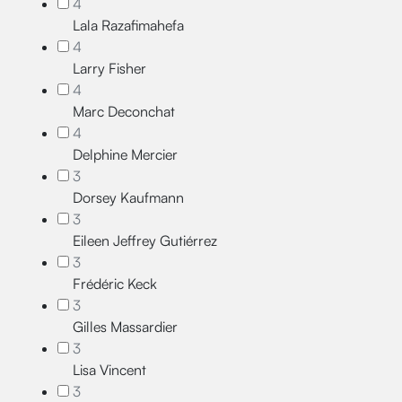
4
Lala Razafimahefa
4
Larry Fisher
4
Marc Deconchat
4
Delphine Mercier
3
Dorsey Kaufmann
3
Eileen Jeffrey Gutiérrez
3
Frédéric Keck
3
Gilles Massardier
3
Lisa Vincent
3