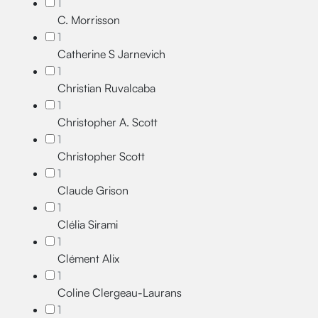
1
C. Morrisson
1
Catherine S Jarnevich
1
Christian Ruvalcaba
1
Christopher A. Scott
1
Christopher Scott
1
Claude Grison
1
Clélia Sirami
1
Clément Alix
1
Coline Clergeau-Laurans
1