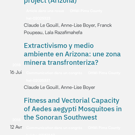
project (Arizona)
Article dans une revue
OHMi Pima County
hal-02025323
Claude Le Gouill, Anne-Lise Boyer, Franck
Poupeau, Lala Razafimahefa
Extractivismo y medio
ambiente en Arizona: une zona
minera transfronteriza?
2018
16 Jui
Communication dans un congrès
OHMi Pima County
hal-02025337
Claude Le Gouill, Anne-Lise Boyer
Fitness and Vectorial Capacity
of Aedes aegypti Mosquitoes in
the Sonoran Southwest
2018
12 Avr
Communication dans un congrès
OHMi Pima County