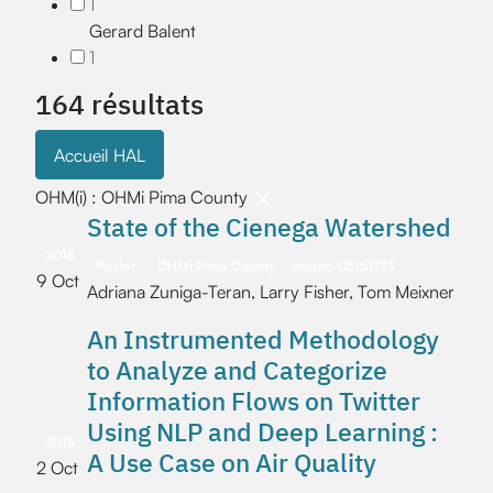
1
Gerard Balent
1
164 résultats
Accueil HAL
OHM(i) : OHMi Pima County
State of the Cienega Watershed
2018
Poster
OHMi Pima County
halshs-03151733
9 Oct
Adriana Zuniga-Teran, Larry Fisher, Tom Meixner
An Instrumented Methodology
to Analyze and Categorize
Information Flows on Twitter
Using NLP and Deep Learning :
2018
A Use Case on Air Quality
2 Oct