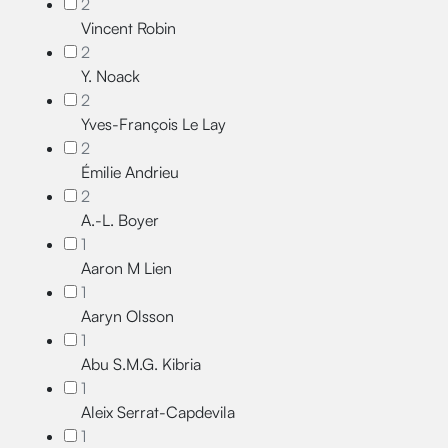
2
Vincent Robin
2
Y. Noack
2
Yves-François Le Lay
2
Émilie Andrieu
2
A.-L. Boyer
1
Aaron M Lien
1
Aaryn Olsson
1
Abu S.M.G. Kibria
1
Aleix Serrat-Capdevila
1