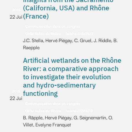
(California, USA) and Rhône
2015
(France)
22 Jui
Communication dans un congrès
OHM Vallée du Rhône
halshs-01361522
J.C. Stella, Hervé Piégay, C. Gruel, J. Riddle, B.
Raepple
Artificial wetlands on the Rhône
River: a comparative approach
to investigate their evolution
and hydro-sedimentary
functioning
2015
22 Jui
Communication dans un congrès
OHM Vallée du Rhône
halshs-01361012
B. Räpple, Hervé Piégay, G. Seignemartin, O.
Villet, Evelyne Franquet