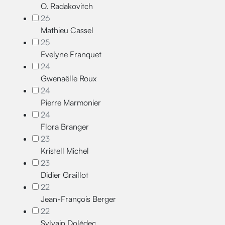
O. Radakovitch
26
Mathieu Cassel
25
Evelyne Franquet
24
Gwenaëlle Roux
24
Pierre Marmonier
24
Flora Branger
23
Kristell Michel
23
Didier Graillot
22
Jean-François Berger
22
Sylvain Dolédec