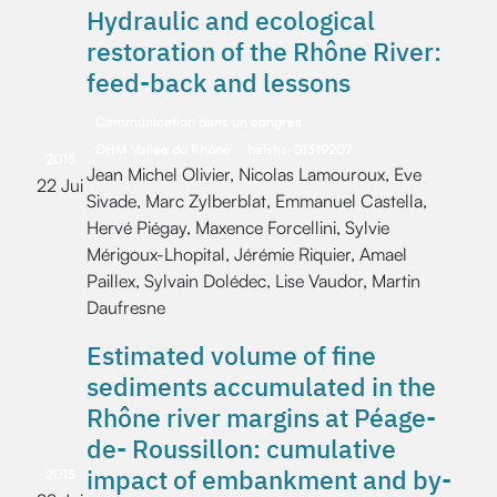
Hydraulic and ecological
restoration of the Rhône River:
feed-back and lessons
Communication dans un congrès
OHM Vallée du Rhône
halshs-01319207
2015
Jean Michel Olivier, Nicolas Lamouroux, Eve
22 Jui
Sivade, Marc Zylberblat, Emmanuel Castella,
Hervé Piégay, Maxence Forcellini, Sylvie
Mérigoux-Lhopital, Jérémie Riquier, Amael
Paillex, Sylvain Dolédec, Lise Vaudor, Martin
Daufresne
Estimated volume of fine
sediments accumulated in the
Rhône river margins at Péage-
de- Roussillon: cumulative
impact of embankment and by-
2015