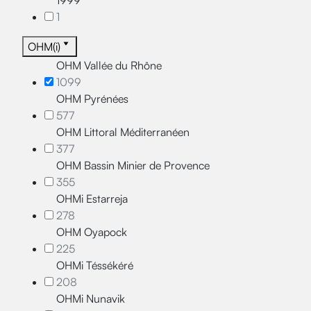
1999
1
OHM(i)
OHM Vallée du Rhône
1099
OHM Pyrénées
577
OHM Littoral Méditerranéen
377
OHM Bassin Minier de Provence
355
OHMi Estarreja
278
OHM Oyapock
225
OHMi Téssékéré
208
OHMi Nunavik