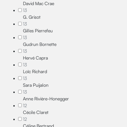
David Mac Crae
13
G. Grisot
13
Gilles Pierrefeu
13
Gudrun Bornette
13
Hervé Capra
13
Loïc Richard
13
Sara Puijalon
13
Anne Rivière-Honegger
12
Cécile Claret
12
Céline Bertrand