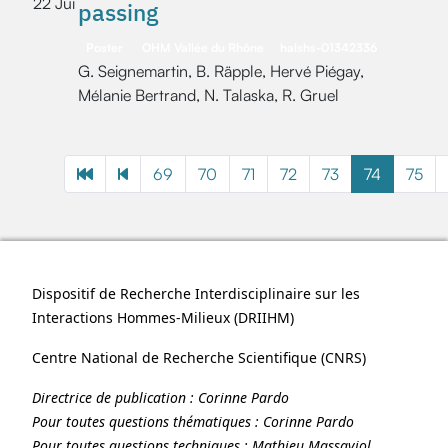
22 Jui
passing
Poster
OHM Vallée du Rhône
halshs-01342336
G. Seignemartin, B. Räpple, Hervé Piégay,
Mélanie Bertrand, N. Talaska, R. Gruel
69
70
71
72
73
74
75
Dispositif de Recherche Interdisciplinaire sur les
Interactions Hommes-Milieux (
DRIIHM
)
Centre National de Recherche Scientifique (
CNRS
)
Directrice de publication :
Corinne Pardo
Pour toutes questions thématiques :
Corinne Pardo
Pour toutes questions techniques :
Mathieu Massaviol