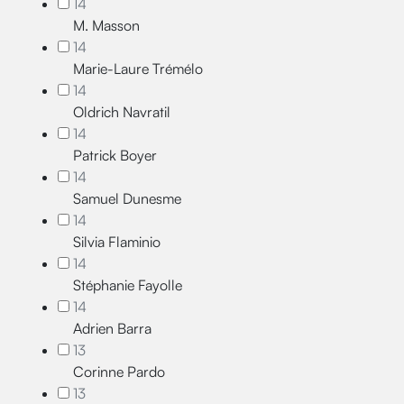
14
M. Masson
14
Marie-Laure Trémélo
14
Oldrich Navratil
14
Patrick Boyer
14
Samuel Dunesme
14
Silvia Flaminio
14
Stéphanie Fayolle
14
Adrien Barra
13
Corinne Pardo
13