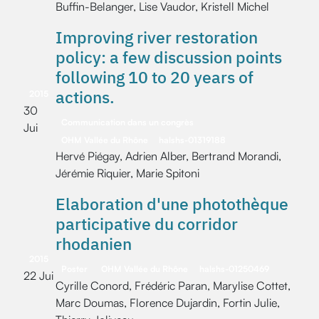
Buffin-Belanger, Lise Vaudor, Kristell Michel
Improving river restoration
policy: a few discussion points
following 10 to 20 years of
actions.
2015
30
Communication dans un congrès
Jui
OHM Vallée du Rhône
halshs-01319188
Hervé Piégay, Adrien Alber, Bertrand Morandi,
Jérémie Riquier, Marie Spitoni
Elaboration d'une photothèque
participative du corridor
rhodanien
2015
Poster
OHM Vallée du Rhône
halshs-01250469
22 Jui
Cyrille Conord, Frédéric Paran, Marylise Cottet,
Marc Doumas, Florence Dujardin, Fortin Julie,