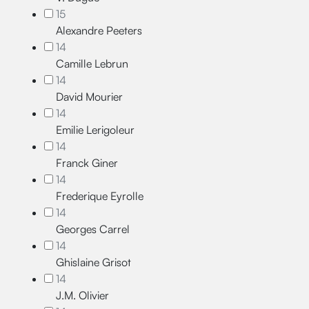
15
Alexandre Peeters
14
Camille Lebrun
14
David Mourier
14
Emilie Lerigoleur
14
Franck Giner
14
Frederique Eyrolle
14
Georges Carrel
14
Ghislaine Grisot
14
J.M. Olivier