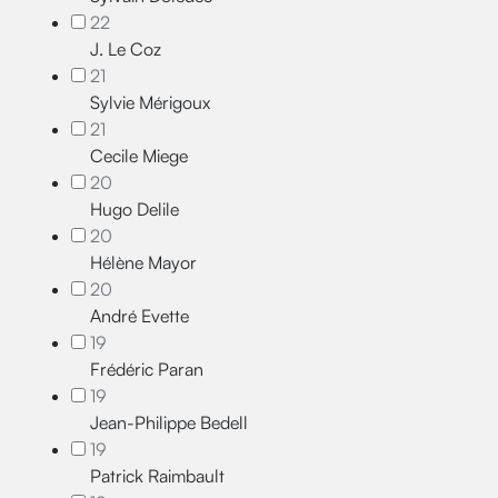
22
J. Le Coz
21
Sylvie Mérigoux
21
Cecile Miege
20
Hugo Delile
20
Hélène Mayor
20
André Evette
19
Frédéric Paran
19
Jean-Philippe Bedell
19
Patrick Raimbault