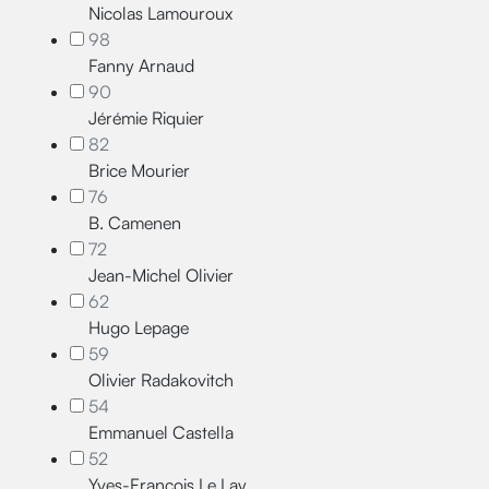
Nicolas Lamouroux
98
Fanny Arnaud
90
Jérémie Riquier
82
Brice Mourier
76
B. Camenen
72
Jean-Michel Olivier
62
Hugo Lepage
59
Olivier Radakovitch
54
Emmanuel Castella
52
Yves-François Le Lay