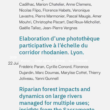
Cadilhac, Marion Chatelier, Anne Clemens,
Nicolas Flipo, Florence Habets, Veronique
Lavastre, Pierre Marmonier, Pascal Maugis, Amer
Mouhri, Christophe Piscart, Dad Roux-Michollet,
Gaëlle Tallec, Jean-Pierre Vergnes
Elaboration d’une photothèque
participative à l’échelle du
corridor rhodanien. Lyon.
2015
Poster
OHM Vallée du Rhône
hal-01951649
22 Jui
Frédéric Paran, Cyrille Conord, Florence
Dujardin, Marc Doumas, Marylise Cottet, Thierry
Joliveau, Yanni Gunnell
Riparian forest impacts and
dynamics on large rivers
managed for multiple uses;
insights from the Sacramento