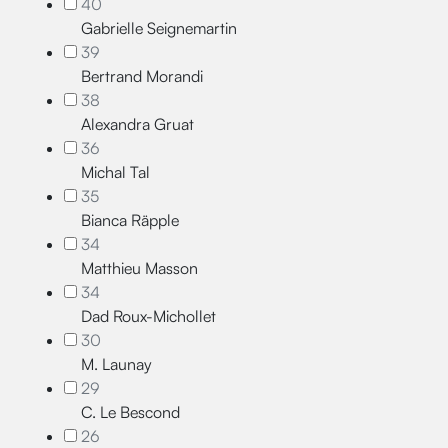
40
Gabrielle Seignemartin
39
Bertrand Morandi
38
Alexandra Gruat
36
Michal Tal
35
Bianca Räpple
34
Matthieu Masson
34
Dad Roux-Michollet
30
M. Launay
29
C. Le Bescond
26