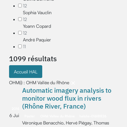
12
Sophia Vauclin
12
Yoann Copard
12
André Paquier
11
1099 résultats
Accueil HAL
OHM(i) : OHM Vallée du Rhône
Automatic imagery analysis to
monitor wood flux in rivers
(Rhône River, France)
2015
6 Jui
Poster
OHM Vallée du Rhône
halshs-01618826
Véronique Benacchio, Hervé Piégay, Thomas