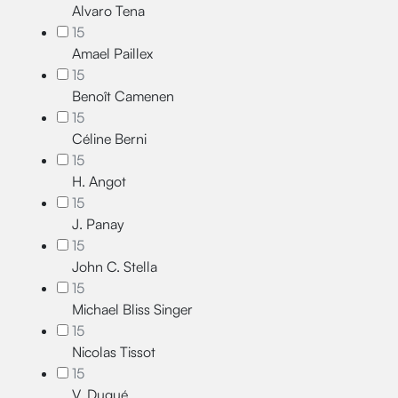
Alvaro Tena
15
Amael Paillex
15
Benoît Camenen
15
Céline Berni
15
H. Angot
15
J. Panay
15
John C. Stella
15
Michael Bliss Singer
15
Nicolas Tissot
15
V. Dugué