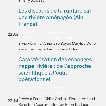
Thierry Joliveau
Les discours de la rupture sur
une rivière aménagée (Ain,
France)
2015
Communication dans un congrès
22 Jui
OHM Vallée du Rhône
halshs-01250462
Silvia Flaminio, Anne-Lise Boyer, Marylise Cottet,
Yves-François Le Lay, Ludivine Ottini
Caractérisation des échanges
nappe-rivière : de l’approche
scientifique à l’outil
opérationnel
Communication dans un congrès
OHM Vallée du Rhône
hal-01317159
2015
Frédéric Paran, Didier Graillot, Florent Arthaud,
22 Jui
Bénédicte Augeard, Gudrun Bornette, Laurent