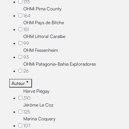
173
OHMi Pima County
164
OHM Pays de Bitche
151
OHM Littoral Caraïbe
99
OHM Fessenheim
93
OHMi Patagonia-Bahia Exploradores
26
Auteur
Hervé Piégay
310
Jérôme Le Coz
125
Marina Coquery
107