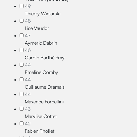
49
Thierry Winiarski
48
Lise Vaudor
47
Aymeric Dabrin
46
Carole Barthélémy
44
Emeline Comby
44
Guillaume Dramais
44
Maxence Forcellini
43
Marylise Cottet
42
Fabien Thollet