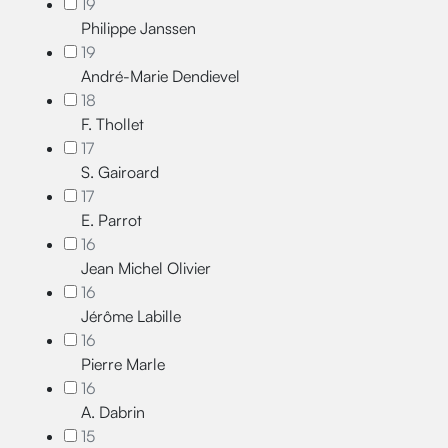
19
Philippe Janssen
19
André-Marie Dendievel
18
F. Thollet
17
S. Gairoard
17
E. Parrot
16
Jean Michel Olivier
16
Jérôme Labille
16
Pierre Marle
16
A. Dabrin
15