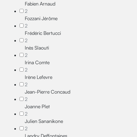
Fabien Arnaud
2
Fozzani Jérôme
2
Frédéric Bertucci
2
Inès Slaouti
2
Irina Comte
2
Irène Lefevre
2
Jean-Pierre Concaud
2
Joanne Plet
2
Julien Sananikone
2
Landry Deffontaines