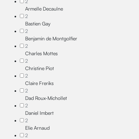
2
Armelle Decaulne
2
Bastien Gay
2
Benjamin de Montgolfier
2
Charles Mottes
2
Christine Piot
2
Claire Freriks
2
Dad Roux-Michollet
2
Daniel Imbert
2
Elie Arnaud
2