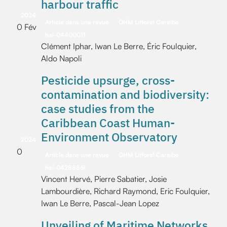
harbour traffic
2024
Article dans une revue
OHM Littoral Caraïbe
0 Fév
hal-04400011
Clément Iphar, Iwan Le Berre, Éric Foulquier,
Aldo Napoli
Pesticide upsurge, cross-
contamination and biodiversity:
case studies from the
Caribbean Coast Human-
Environment Observatory
2024
0
Article dans une revue
OHM Littoral Caraïbe
hal-04288861
Vincent Hervé, Pierre Sabatier, Josie
Lambourdière, Richard Raymond, Eric Foulquier,
Iwan Le Berre, Pascal-Jean Lopez
Unveiling of Maritime Networks