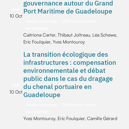
gouvernance autour du Grand
Port Maritime de Guadeloupe
2023
10 Oct
Chapitre d'ouvrage
OHM Littoral Caraïbe
hal-04461636
Caitriona Carter, Thibaut Joltreau, Léa Schewe,
Eric Foulquier, Yves Montouroy
La transition écologique des
infrastructures : compensation
environnementale et débat
public dans le cas du dragage
du chenal portuaire en
2023
10 Oct
Guadeloupe
Chapitre d'ouvrage
OHM Littoral Caraïbe
hal-04461587
Yves Montouroy, Eric Foulquier, Camille Gérard