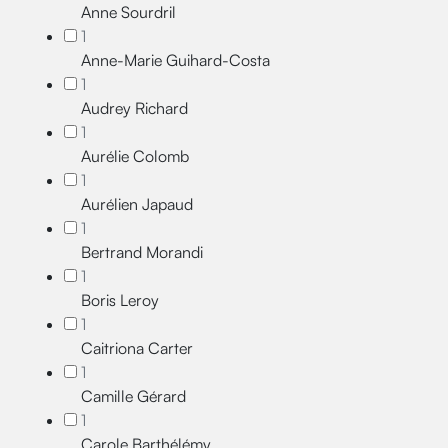
Anne Sourdril
1
Anne-Marie Guihard-Costa
1
Audrey Richard
1
Aurélie Colomb
1
Aurélien Japaud
1
Bertrand Morandi
1
Boris Leroy
1
Caitriona Carter
1
Camille Gérard
1
Carole Barthélémy