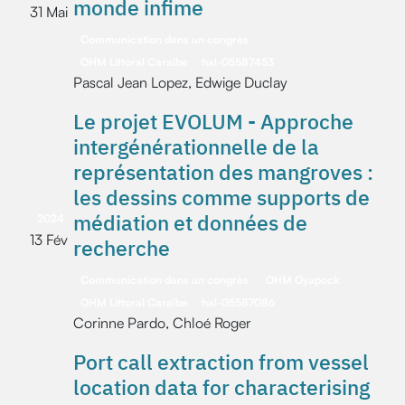
monde infime
31 Mai
Communication dans un congrès
OHM Littoral Caraïbe
hal-05587453
Pascal Jean Lopez, Edwige Duclay
Le projet EVOLUM - Approche
intergénérationnelle de la
représentation des mangroves :
les dessins comme supports de
médiation et données de
2024
13 Fév
recherche
Communication dans un congrès
OHM Oyapock
OHM Littoral Caraïbe
hal-05587086
Corinne Pardo, Chloé Roger
Port call extraction from vessel
location data for characterising