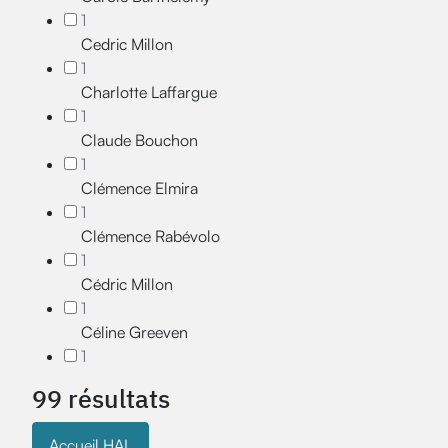
1
Cedric Millon
1
Charlotte Laffargue
1
Claude Bouchon
1
Clémence Elmira
1
Clémence Rabévolo
1
Cédric Millon
1
Céline Greeven
1
99 résultats
Accueil HAL