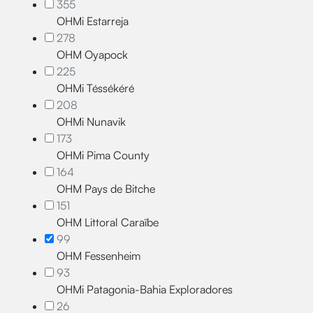
355
OHMi Estarreja
278
OHM Oyapock
225
OHMi Téssékéré
208
OHMi Nunavik
173
OHMi Pima County
164
OHM Pays de Bitche
151
OHM Littoral Caraïbe
99
OHM Fessenheim
93
OHMi Patagonia-Bahia Exploradores
26