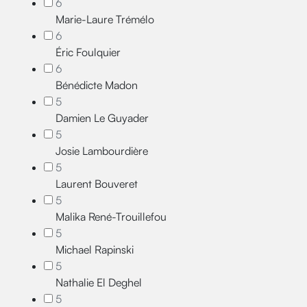
6
Marie-Laure Trémélo
6
Éric Foulquier
6
Bénédicte Madon
5
Damien Le Guyader
5
Josie Lambourdière
5
Laurent Bouveret
5
Malika René-Trouillefou
5
Michael Rapinski
5
Nathalie El Deghel
5