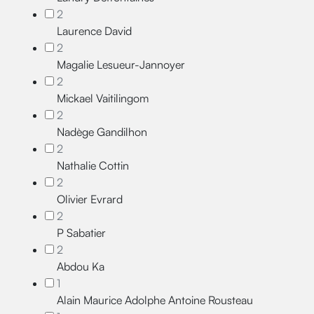
2
Laurence David
2
Magalie Lesueur-Jannoyer
2
Mickael Vaitilingom
2
Nadège Gandilhon
2
Nathalie Cottin
2
Olivier Evrard
2
P Sabatier
2
Abdou Ka
1
Alain Maurice Adolphe Antoine Rousteau