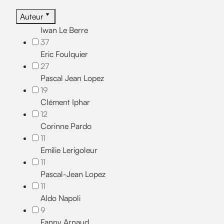
Auteur
Iwan Le Berre
37
Eric Foulquier
27
Pascal Jean Lopez
19
Clément Iphar
12
Corinne Pardo
11
Emilie Lerigoleur
11
Pascal-Jean Lopez
11
Aldo Napoli
9
Fanny Arnaud