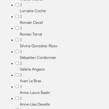
3
Lorraine Coché
3
Romain David
3
Roméo Terral
3
Silvina Gonzalez-Rizzo
3
Sébastien Cordonnier
3
Valérie Angeon
3
Yvan Le Bras
3
Anne-Laure Badin
2
Anne-Lise Develle