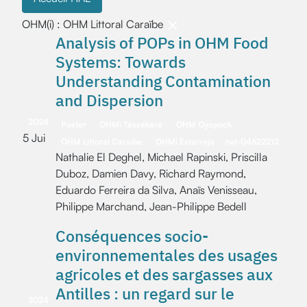
OHM(i) : OHM Littoral Caraïbe
Analysis of POPs in OHM Food
Systems: Towards
Understanding Contamination
and Dispersion
2024
Poster
OHMi Téssékéré
OHM Oyapock
5 Jui
OHM Littoral Caraïbe
OHMi Estarreja
hal-04622212
Nathalie El Deghel, Michael Rapinski, Priscilla
Duboz, Damien Davy, Richard Raymond,
Eduardo Ferreira da Silva, Anaïs Venisseau,
Philippe Marchand, Jean-Philippe Bedell
Conséquences socio-
environnementales des usages
agricoles et des sargasses aux
Antilles : un regard sur le
2024