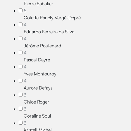
Pierre Sabatier
5
Colette Ranély Vergé-Dépré
4
Eduardo Ferreira da Silva
4
Jérôme Poulenard
4
Pascal Dayre
4
Yves Montouroy
4
Aurore Defays
3
Chloé Roger
3
Coraline Soul
3
Kristell Michel