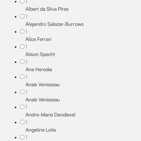
1
Albert da Silva Pires
1
Alejandro Salazar-Burrows
1
Alice Ferrari
1
Alison Specht
1
Ana Heredia
1
Anaïs Venisseau
1
Anaïs Vénisseau
1
André-Marie Dendievel
1
Angeline Lolia
1