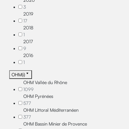
2020
3
2019
17
2018
1
2017
9
2016
1
OHM(i)
OHM Vallée du Rhône
1099
OHM Pyrénées
577
OHM Littoral Méditerranéen
377
OHM Bassin Minier de Provence