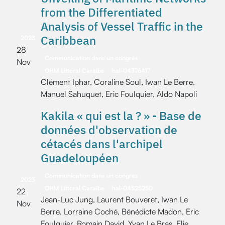
from the Differentiated
Analysis of Vessel Traffic in the
Caribbean
2023
28
Communication dans un congrès
Nov
OHM Littoral Caraïbe
hal-04376417
Clément Iphar, Coraline Soul, Iwan Le Berre,
Manuel Sahuquet, Eric Foulquier, Aldo Napoli
Kakila « qui est la ? » - Base de
données d'observation de
cétacés dans l'archipel
Guadeloupéen
Communication dans un congrès
2023
OHM Littoral Caraïbe
hal-04525250
22
Jean-Luc Jung, Laurent Bouveret, Iwan Le
Nov
Berre, Lorraine Coché, Bénédicte Madon, Eric
Foulquier, Romain David, Yvan Le Bras, Elie