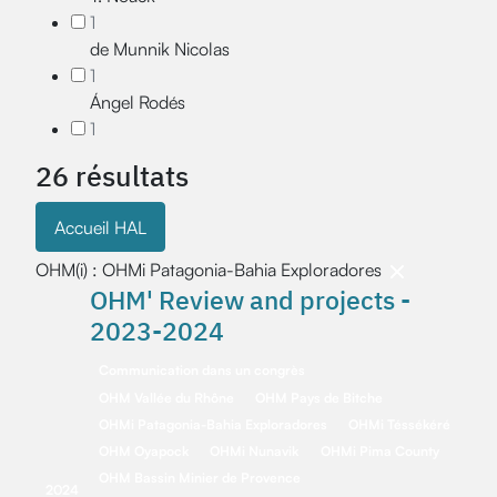
1
de Munnik Nicolas
1
Ángel Rodés
1
26 résultats
Accueil HAL
OHM(i) : OHMi Patagonia-Bahia Exploradores
OHM' Review and projects -
2023-2024
Communication dans un congrès
OHM Vallée du Rhône
OHM Pays de Bitche
OHMi Patagonia-Bahia Exploradores
OHMi Téssékéré
OHM Oyapock
OHMi Nunavik
OHMi Pima County
OHM Bassin Minier de Provence
2024