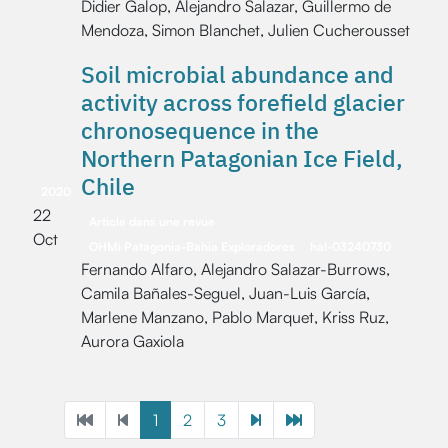
Didier Galop, Alejandro Salazar, Guillermo de
Mendoza, Simon Blanchet, Julien Cucherousset
Soil microbial abundance and
activity across forefield glacier
chronosequence in the
Northern Patagonian Ice Field,
Chile
2020
22
Article dans une revue
Oct
OHMi Patagonia-Bahia Exploradores
hal-03240730
Fernando Alfaro, Alejandro Salazar-Burrows,
Camila Bañales-Seguel, Juan-Luis García,
Marlene Manzano, Pablo Marquet, Kriss Ruz,
Aurora Gaxiola
1
2
3