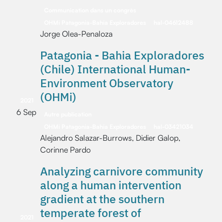
Communication dans un congrès
OHMi Patagonia-Bahia Exploradores
hal-04612488
Jorge Olea-Penaloza
Patagonia - Bahia Exploradores
(Chile) International Human-
Environment Observatory
(OHMi)
2021
6 Sep
Autre publication
OHMi Patagonia-Bahia Exploradores
hal-03421034
Alejandro Salazar-Burrows, Didier Galop,
Corinne Pardo
Analyzing carnivore community
along a human intervention
gradient at the southern
temperate forest of
2021