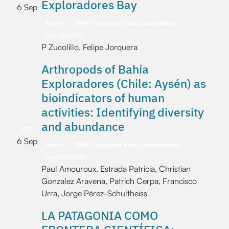
Exploradores Bay
6 Sep
Poster
OHMi Patagonia-Bahia Exploradores
hal-03357157
P Zucolillo, Felipe Jorquera
Arthropods of Bahía
Exploradores (Chile: Aysén) as
bioindicators of human
activities: Identifying diversity
and abundance
2021
6 Sep
Poster
OHMi Patagonia-Bahia Exploradores
hal-03357090
Paul Amouroux, Estrada Patricia, Christian
Gonzalez Aravena, Patrich Cerpa, Francisco
Urra, Jorge Pérez-Schultheiss
LA PATAGONIA COMO