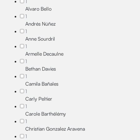
1
Alvaro Bello
1
Andrés Núñez
1
Anne Sourdril
1
Armelle Decaulne
1
Bethan Davies
1
Camila Bañales
1
Carly Peltier
1
Carole Barthélémy
1
Christian Gonzalez Aravena
1