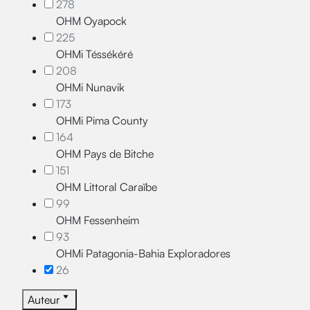
278
OHM Oyapock
225
OHMi Téssékéré
208
OHMi Nunavik
173
OHMi Pima County
164
OHM Pays de Bitche
151
OHM Littoral Caraïbe
99
OHM Fessenheim
93
OHMi Patagonia-Bahia Exploradores
26
Auteur