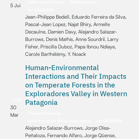
OHM Littoral Caraïbe
OHMi Estarreja
5 Jui
hal-04636865
Jean-Philippe Bedell, Eduardo Ferreira da Silva,
Pascal-Jean Lopez, Najat Bhiry, Armelle
Decaulne, Damien Davy, Alejandro Salazar-
Burrows, Denis Mathis, Anne Sourdril, Larry
Fisher, Priscilla Duboz, Papa Ibnou Ndiaye,
Carole Barthélémy, Y. Noack
Human-Environmental
Interactions and Their Impacts
on Temperate Forests in the
Exploradores Valley in Western
Patagonia
2023
30
Chapitre d'ouvrage
Mar
OHMi Patagonia-Bahia Exploradores
hal-04055788
Alejandro Salazar-Burrows, Jorge Olea-
Peñaloza, Fernando Alfaro, Jorge Qüense,