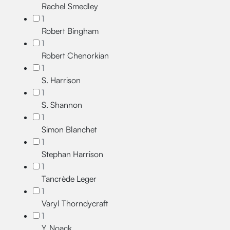
Rachel Smedley
1
Robert Bingham
1
Robert Chenorkian
1
S. Harrison
1
S. Shannon
1
Simon Blanchet
1
Stephan Harrison
1
Tancrède Leger
1
Varyl Thorndycraft
1
Y. Noack