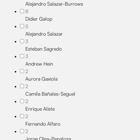
Alejandro Salazar-Burrows
8
Didier Galop
5
Alejandro Salazar
3
Esteban Sagredo
3
Andrew Hein
2
Aurora Gaxiola
2
Camila Bañales-Seguel
2
Enrique Aliste
2
Fernando Alfaro
2
Jorge Olea-Penaloza