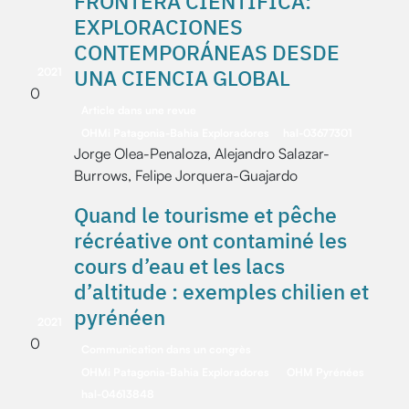
FRONTERA CIENTÍFICA:
EXPLORACIONES
CONTEMPORÁNEAS DESDE
UNA CIENCIA GLOBAL
2021
0
Article dans une revue
OHMi Patagonia-Bahia Exploradores
hal-03677301
Jorge Olea-Penaloza, Alejandro Salazar-
Burrows, Felipe Jorquera-Guajardo
Quand le tourisme et pêche
récréative ont contaminé les
cours d’eau et les lacs
d’altitude : exemples chilien et
pyrénéen
2021
0
Communication dans un congrès
OHMi Patagonia-Bahia Exploradores
OHM Pyrénées
hal-04613848