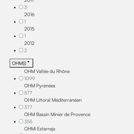
2017
3
2016
1
2015
1
2012
2
OHM(i)
OHM Vallée du Rhône
1099
OHM Pyrénées
577
OHM Littoral Méditerranéen
377
OHM Bassin Minier de Provence
355
OHMi Estarreja