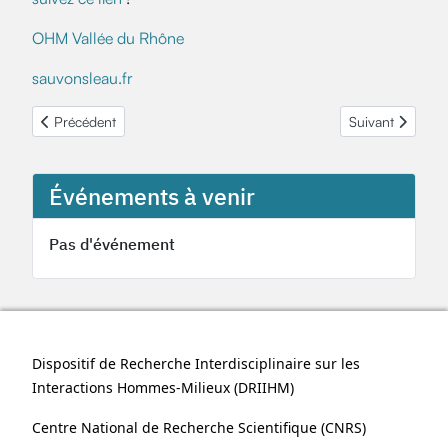
OHM Vallée du Rhône
sauvonsleau.fr
Article précédent : Appel à communication du colloque "Géohistoir
Article suivant 
Précédent
Suivant
Événements à venir
Pas d'événement
Dispositif de Recherche Interdisciplinaire sur les
Interactions Hommes-Milieux (
DRIIHM
)
Centre National de Recherche Scientifique (
CNRS
)