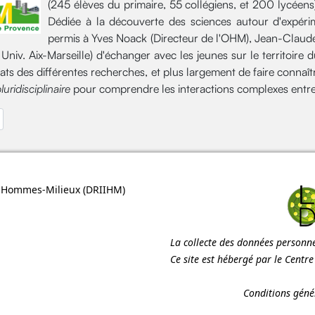
(245 élèves du primaire, 55 collégiens, et 200 lycéens) 
Dédiée à la découverte des sciences autour d'expérim
permis à Yves Noack (Directeur de l'OHM), Jean-Claud
Univ. Aix-Marseille) d'échanger avec les jeunes sur le territoir
tats des différentes recherches, et plus largement de faire connaî
luridisciplinaire
pour comprendre les interactions complexes entr
édent : IMPORTANT : Ouverture de l'Appel à projets de recherche 2015 d
ns Hommes-Milieux (
DRIIHM
)
La collecte des données personnel
Ce site est hébergé par le Centr
Conditions génér