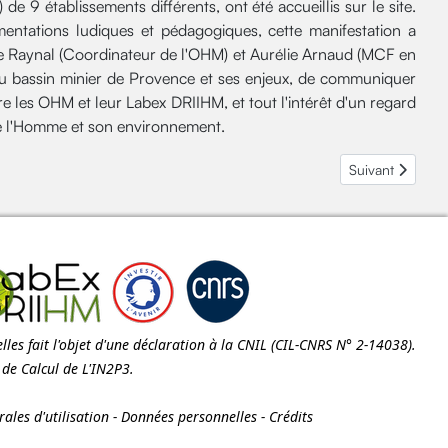
de 9 établissements différents, ont été accueillis sur le site.
entations ludiques et pédagogiques, cette manifestation a
e Raynal (Coordinateur de l'OHM) et Aurélie Arnaud (MCF en
e du bassin minier de Provence et ses enjeux, de communiquer
tre les OHM et leur Labex DRIIHM, et tout l'intérêt d'un regard
e l'Homme et son environnement.
u Labex DRIIHM
Article suivant
Suivant
les fait l'objet d'une déclaration à la
CNIL
(CIL-CNRS N° 2-14038).
e de Calcul de
L'IN2P3
.
ales d'utilisation
-
Données personnelles
-
Crédits