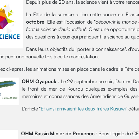
Depuis plus de 20 ans, la science vient à votre renco
La Fête de la science a lieu cette année en France
octobre
. Elle est l'occasion de "
découvrir le monde 
font la science d'aujourd'hui
". C'est une opportunité 
des questions à ceux qui pratiquent la science au quo
Dans leurs objectifs du "porter à connaissance", d'ouv
icipent une nouvelle fois à cette manifestation.
z ci-après, les animations mises en place dans le cadre la Fête de
OHM Oyapock
: Le 29 septembre au soir, Damien Da
le front de mer de Kourou quelques exemples des r
mémoires et connaissances des Amérindiens de Guyan
L'article "
Et ainsi arrivaient les deux frères Kusuwi
" déta
OHM Bassin Minier de Provence
: Sous l'égide du CE