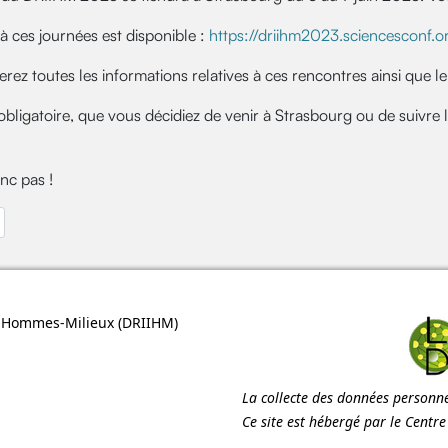
 à ces journées est disponible :
https://driihm2023.sciencesconf.o
rez toutes les informations relatives à ces rencontres ainsi que le 
 obligatoire, que vous décidiez de venir à Strasbourg ou de suivre 
nc pas !
dent : Gréasque, un voyage dans l’univers minier
ns Hommes-Milieux (
DRIIHM
)
La collecte des données personnel
Ce site est hébergé par le Centr