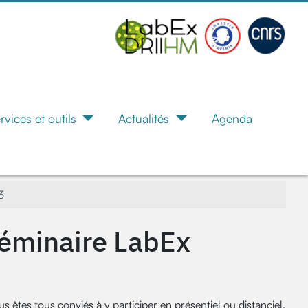
rvices et outils
Actualités
Agenda
3
Séminaire LabEx
êtes tous conviés à y participer en présentiel ou distanciel.