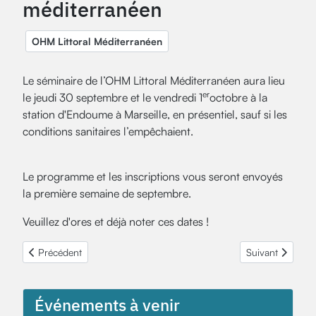
méditerranéen
OHM Littoral Méditerranéen
Le séminaire de l’OHM Littoral Méditerranéen
aura lieu
er
le jeudi 30 septembre et le vendredi 1
octobre à la
station d'Endoume à Marseille, en présentiel, sauf si les
conditions sanitaires l’empêchaient.
Le programme et les inscriptions vous seront envoyés
la première semaine de septembre.
Veuillez d'ores et déjà noter ces dates !
Article précédent : Séminaire "Ethique et données numériques en c
Article suivant
Précédent
Suivant
Événements à venir