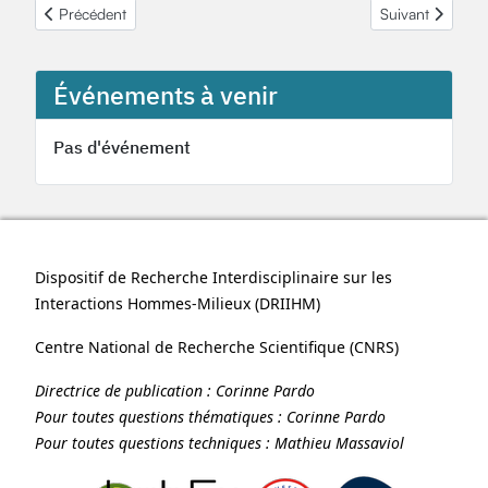
Article précédent : Résultats AP post-doctoral et interOHM DRII
Article suivant 
Précédent
Suivant
Événements à venir
Pas d'événement
Dispositif de Recherche Interdisciplinaire sur les
Interactions Hommes-Milieux (
DRIIHM
)
Centre National de Recherche Scientifique (
CNRS
)
Directrice de publication :
Corinne Pardo
Pour toutes questions thématiques :
Corinne Pardo
Pour toutes questions techniques :
Mathieu Massaviol