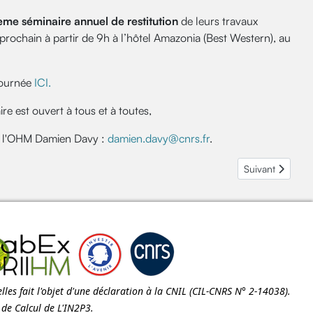
ème séminaire annuel de restitution
de leurs travaux
prochain à partir de 9h à l’hôtel Amazonia (Best Western), au
journée
ICI.
ire est ouvert à tous et à toutes,
de l'OHM Damien Davy :
damien.davy@cnrs.fr
.
en)
Article suivant
Suivant
les fait l'objet d'une déclaration à la
CNIL
(CIL-CNRS N° 2-14038).
e de Calcul de
L'IN2P3
.