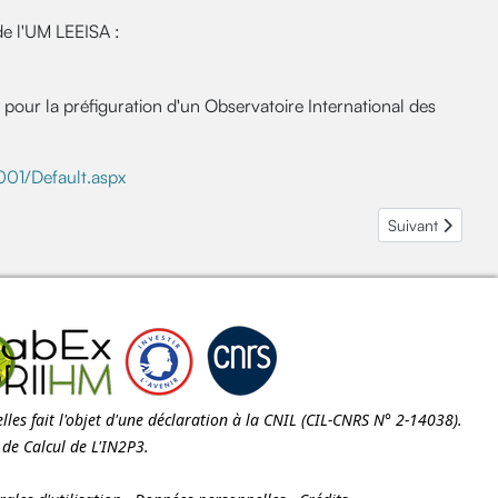
e l'UM LEEISA :
 pour la préfiguration d'un Observatoire International des
01/Default.aspx
e et inscriptions
Article suivant 
Suivant
les fait l'objet d'une déclaration à la
CNIL
(CIL-CNRS N° 2-14038).
e de Calcul de
L'IN2P3
.