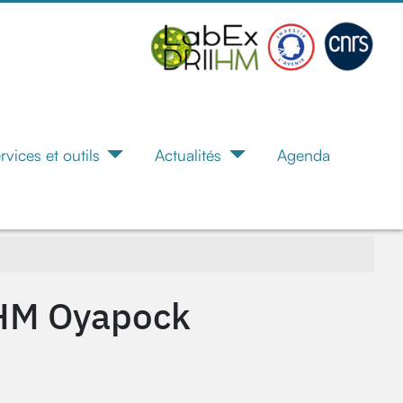
rvices et outils
Actualités
Agenda
OHM Oyapock