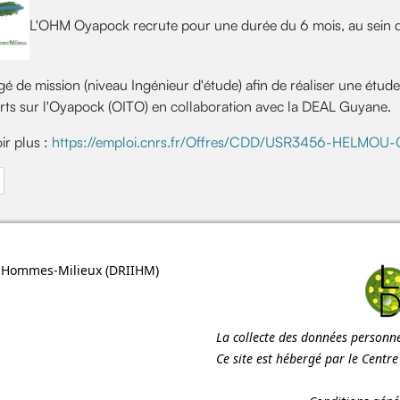
L'OHM Oyapock recrute pour une durée du 6 mois, au sein d
é de mission (niveau Ingénieur d'étude) afin de réaliser une étude
rts sur l'Oyapock (OITO) en collaboration avec la DEAL Guyane.
ir plus :
https://emploi.cnrs.fr/Offres/CDD/USR3456-HELMOU-0
édent : Prochain séminaire de l'OHM Bassin Minier de Provence : Programm
ns Hommes-Milieux (
DRIIHM
)
La collecte des données personnel
Ce site est hébergé par le Centr