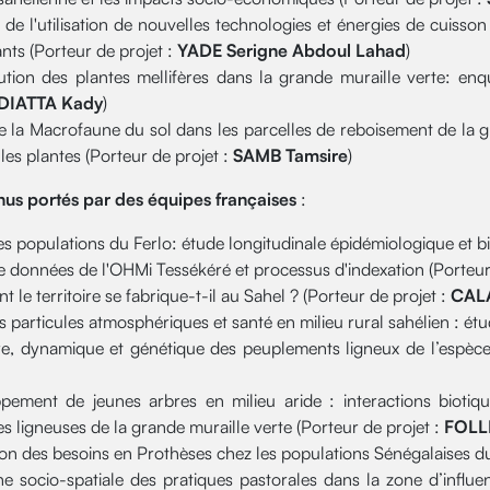
 de l'utilisation de nouvelles technologies et énergies de cuiss
nts (Porteur de projet :
YADE Serigne Abdoul Lahad
)
ution des plantes mellifères dans la grande muraille verte: enqu
DIATTA Kady
)
e la Macrofaune du sol dans les parcelles de reboisement de la g
t les plantes (Porteur de projet :
SAMB Tamsire
)
nus portés par des équipes françaises
:
s populations du Ferlo: étude longitudinale épidémiologique et b
e données de l'OHMi Tessékéré et processus d'indexation (Porteur
le territoire se fabrique-t-il au Sahel ? (Porteur de projet :
CALA
s particules atmosphériques et santé en milieu rural sahélien : étu
re, dynamique et génétique des peuplements ligneux de l’espèce 
pement de jeunes arbres en milieu aride : interactions biotiqu
s ligneuses de la grande muraille verte (Porteur de projet :
FOLL
on des besoins en Prothèses chez les populations Sénégalaises du
e socio-spatiale des pratiques pastorales dans la zone d’influen