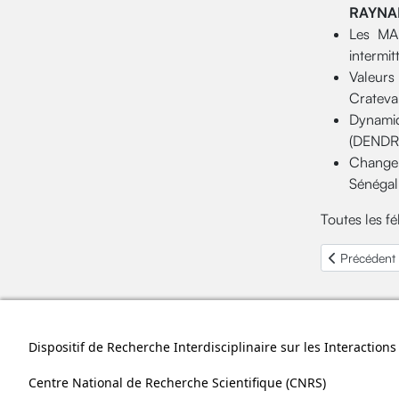
RAYNAL
Les MAR
intermi
Valeurs
Crateva 
Dynamiq
(DENDRO
Changem
Sénégal 
Toutes les f
Article préc
Précédent
Dispositif de Recherche Interdisciplinaire sur les Interactio
Centre National de Recherche Scientifique (
CNRS
)