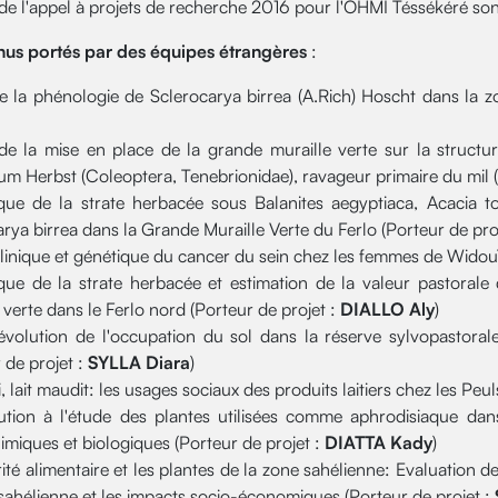
 de l'appel à projets de recherche 2016 pour l'OHMI Téssékéré son
enus portés par des équipes étrangères
:
e la phénologie de Sclerocarya birrea (A.Rich) Hoscht dans la 
de la mise en place de la grande muraille verte sur la structu
m Herbst (Coleoptera, Tenebrionidae), ravageur primaire du mil (
ue de la strate herbacée sous Balanites aegyptiaca, Acacia tort
rya birrea dans la Grande Muraille Verte du Ferlo (Porteur de pro
clinique et génétique du cancer du sein chez les femmes de Widou
ue de la strate herbacée et estimation de la valeur pastoral
 verte dans le Ferlo nord (Porteur de projet :
DIALLO Aly
)
 évolution de l'occupation du sol dans la réserve sylvopastoral
 de projet :
SYLLA Diara
)
i, lait maudit: les usages sociaux des produits laitiers chez les Peu
ution à l'étude des plantes utilisées comme aphrodisiaque dan
miques et biologiques (Porteur de projet :
DIATTA Kady
)
ité alimentaire et les plantes de la zone sahélienne: Evaluation de
sahélienne et les impacts socio-économiques (Porteur de projet :