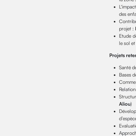
L'impact
des enfa
Contrib
projet :
Etude d
le sol e
Projets rete
Santé de
Bases d
Comment 
Relation
Structu
Aliou
)
Dévelop
d’espèce
Evaluati
Approch