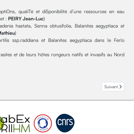
tiOns, qualiTé et diSponibilité d’une ressources en eau
et :
PEIRY Jean-Luc
)
tadenia hastata, Senna obtusifolia, Balanites aegyptiaca et
athieu
)
ilis ssp.raddiana et Balanites aegyptiaca dans le Ferlo
tes et de leurs hôtes rongeurs natifs et invasifs au Nord
Article suivant
Suivant