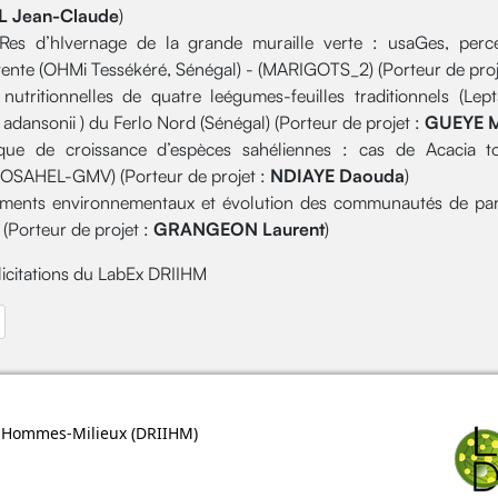
 Jean-Claude
)
es d’hIvernage de la grande muraille verte : usaGes, percep
ttente (OHMi Tessékéré, Sénégal) - (MARIGOTS_2) (Porteur de proj
 nutritionnelles de quatre leégumes-feuilles traditionnels (Lep
adansonii ) du Ferlo Nord (Sénégal) (Porteur de projet :
GUEYE M
ue de croissance d’espèces sahéliennes : cas de Acacia tort
SAHEL-GMV) (Porteur de projet :
NDIAYE Daouda
)
ents environnementaux et évolution des communautés de parasi
(Porteur de projet :
GRANGEON Laurent
)
élicitations du LabEx DRIIHM
édent : Résultats APR 2016 DRIIHM - OHMI Estarreja
ns Hommes-Milieux (
DRIIHM
)