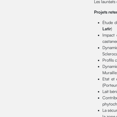
Les lauréats
Projets ret
Étude d
Latir
)
Impact 
castaneu
Dynamiq
Scleroca
Profils 
Dynamiq
Muraille
Etat et
(Porteur
Lait bén
Contrib
phytochi
La sécur
la zone 