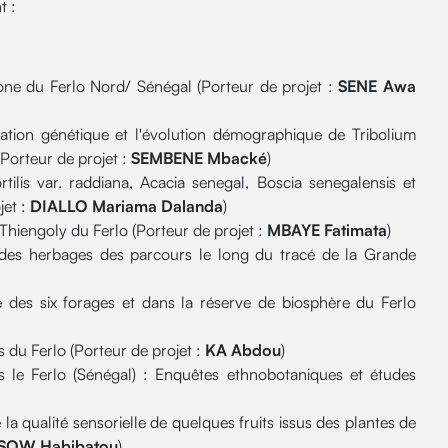
t :
zone du Ferlo Nord/ Sénégal (Porteur de projet :
SENE Awa
ration génétique et l'évolution démographique de Tribolium
Porteur de projet :
SEMBENE Mbacké
)
ilis var. raddiana, Acacia senegal, Boscia senegalensis et
jet :
DIALLO Mariama Dalanda
)
Thiengoly du Ferlo (Porteur de projet :
MBAYE Fatimata
)
e des herbages des parcours le long du tracé de la Grande
e des six forages et dans la réserve de biosphère du Ferlo
ls du Ferlo (Porteur de projet :
KA Abdou
)
s le Ferlo (Sénégal) : Enquêtes ethnobotaniques et études
 la qualité sensorielle de quelques fruits issus des plantes de
SOW Habibatou
)