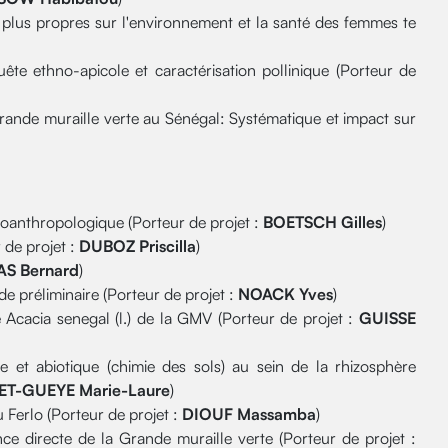
on plus propres sur l'environnement et la santé des femmes te
ête ethno-apicole et caractérisation pollinique (Porteur de
rande muraille verte au Sénégal: Systématique et impact sur
ioanthropologique (Porteur de projet :
BOETSCH Gilles
)
 de projet :
DUBOZ Priscilla
)
S Bernard
)
de préliminaire (Porteur de projet :
NOACK Yves
)
Acacia senegal (l.) de la GMV (Porteur de projet :
GUISSE
e et abiotique (chimie des sols) au sein de la rhizosphère
ET-GUEYE Marie-Laure
)
 Ferlo (Porteur de projet :
DIOUF Massamba
)
ce directe de la Grande muraille verte (Porteur de projet :