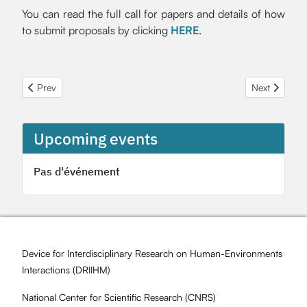
You can read the full call for papers and details of how
to submit proposals by clicking
HERE
.
Previous article: Séminaire 2024 du DRIIHM et des OHM - Inscrive
Next article:
Prev
Next
Upcoming events
Pas d'événement
Device for Interdisciplinary Research on Human-Environments
Interactions (
DRIIHM
)
National Center for Scientific Research (
CNRS
)