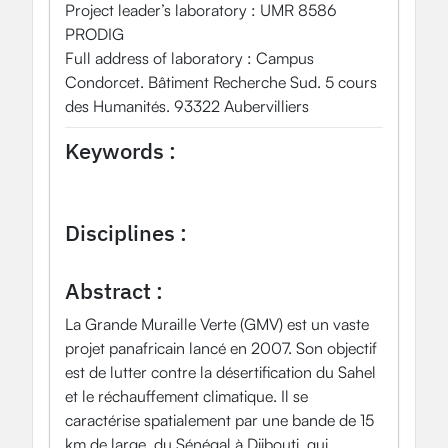
Project leader’s laboratory : UMR 8586
PRODIG
Full address of laboratory : Campus
Condorcet. Bâtiment Recherche Sud. 5 cours
des Humanités. 93322 Aubervilliers
Keywords :
Grande Muraille Verte
Sénégal
Télédédection
SIG
Sentinel
parcelles
suivi spatio-temporel
Disciplines :
Mobilité humaine, environnement et espace
Abstract :
La Grande Muraille Verte (GMV) est un vaste
projet panafricain lancé en 2007. Son objectif
est de lutter contre la désertification du Sahel
et le réchauffement climatique. Il se
caractérise spatialement par une bande de 15
km de large, du Sénégal à Djibouti, qui