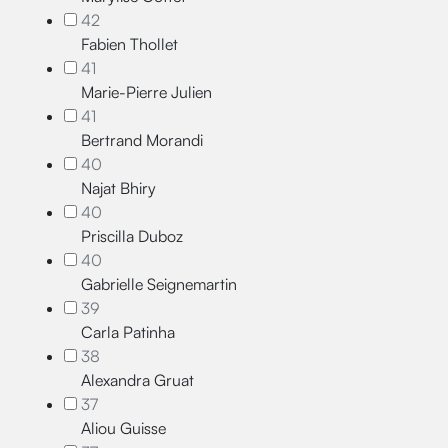
42
Fabien Thollet
41
Marie-Pierre Julien
41
Bertrand Morandi
40
Najat Bhiry
40
Priscilla Duboz
40
Gabrielle Seignemartin
39
Carla Patinha
38
Alexandra Gruat
37
Aliou Guisse