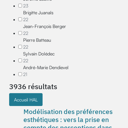
23
Brigitte Juanals
22
Jean-François Berger
22
Pierre Batteau
22
Sylvain Dolédec
22
André-Marie Dendievel
21
3936 résultats
Accueil HAL
Modélisation des préférences
esthétiques : vers la prise en
compte des perceptions dans