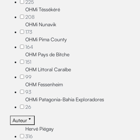
225
OHMi Téssékéré
208
OHMi Nunavik
173
OHMi Pima County
164
OHM Pays de Bitche
151
OHM Littoral Caraïbe
99
OHM Fessenheim
93
OHMi Patagonia-Bahia Exploradores
26
Auteur
Hervé Piégay
316