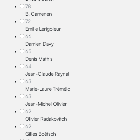
78
B. Camenen
72
Emilie Lerigoleur
66
Damien Davy
65
Denis Mathis
64
Jean-Claude Raynal
63
Marie-Laure Trémélo
63
Jean-Michel Olivier
62
Olivier Radakovitch
62
Gilles Boëtsch