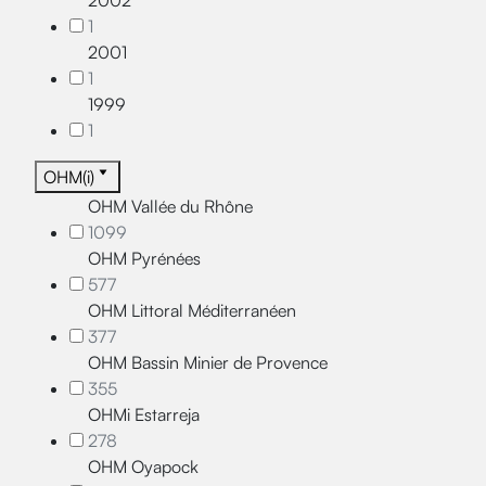
2002
1
2001
1
1999
1
OHM(i)
OHM Vallée du Rhône
1099
OHM Pyrénées
577
OHM Littoral Méditerranéen
377
OHM Bassin Minier de Provence
355
OHMi Estarreja
278
OHM Oyapock