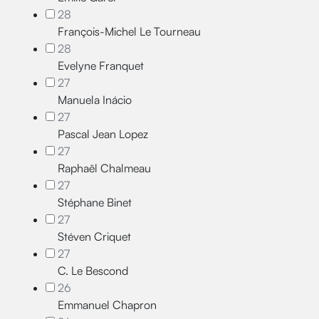
28
François-Michel Le Tourneau
28
Evelyne Franquet
27
Manuela Inácio
27
Pascal Jean Lopez
27
Raphaël Chalmeau
27
Stéphane Binet
27
Stéven Criquet
27
C. Le Bescond
26
Emmanuel Chapron