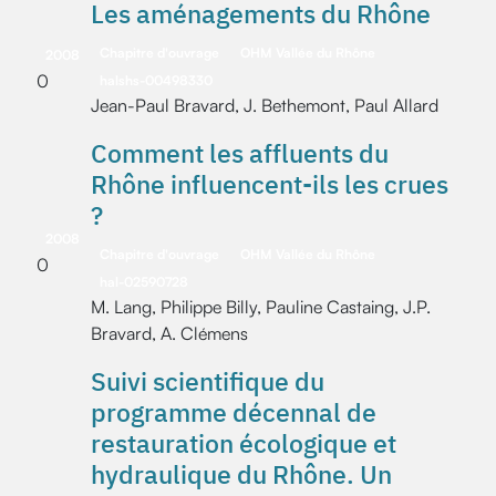
Les aménagements du Rhône
Chapitre d'ouvrage
OHM Vallée du Rhône
2008
0
halshs-00498330
Jean-Paul Bravard, J. Bethemont, Paul Allard
Comment les affluents du
Rhône influencent-ils les crues
?
2008
Chapitre d'ouvrage
OHM Vallée du Rhône
0
hal-02590728
M. Lang, Philippe Billy, Pauline Castaing, J.P.
Bravard, A. Clémens
Suivi scientifique du
programme décennal de
restauration écologique et
hydraulique du Rhône. Un