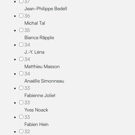
37
Jean-Philippe Bedell
36
Michal Tal
35
Bianca Räpple
34
J.-Y. Léna
34
Matthieu Masson
34
Anaëlle Simonneau
33
Fabienne Joliet
33
Yves Noack
33
Fabien Hein
32