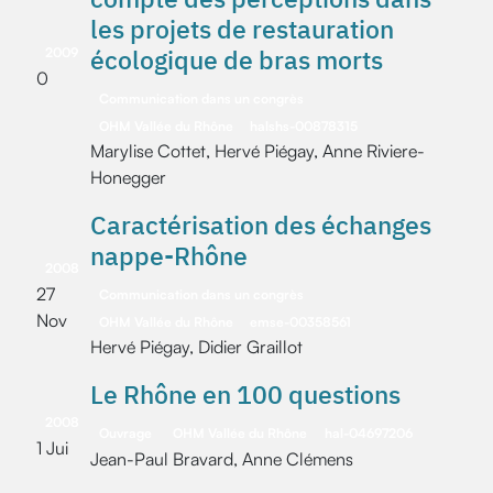
les projets de restauration
écologique de bras morts
2009
0
Communication dans un congrès
OHM Vallée du Rhône
halshs-00878315
Marylise Cottet, Hervé Piégay, Anne Riviere-
Honegger
Caractérisation des échanges
nappe-Rhône
2008
27
Communication dans un congrès
Nov
OHM Vallée du Rhône
emse-00358561
Hervé Piégay, Didier Graillot
Le Rhône en 100 questions
2008
Ouvrage
OHM Vallée du Rhône
hal-04697206
1 Jui
Jean-Paul Bravard, Anne Clémens