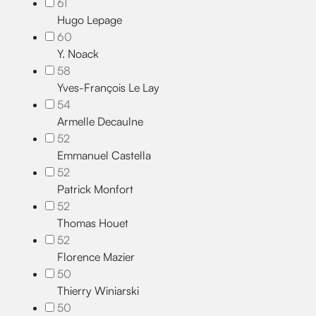
61
Hugo Lepage
60
Y. Noack
58
Yves-François Le Lay
54
Armelle Decaulne
52
Emmanuel Castella
52
Patrick Monfort
52
Thomas Houet
52
Florence Mazier
50
Thierry Winiarski
50