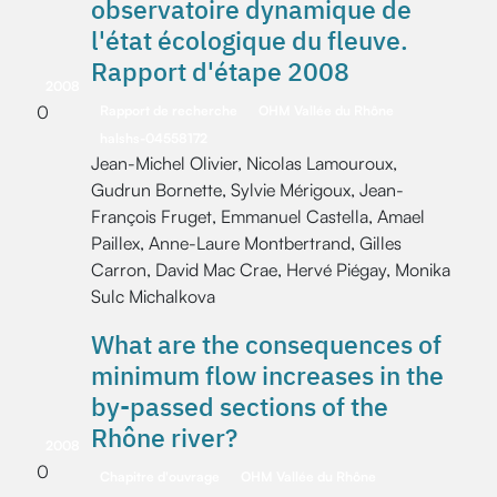
observatoire dynamique de
l'état écologique du fleuve.
Rapport d'étape 2008
2008
0
Rapport de recherche
OHM Vallée du Rhône
halshs-04558172
Jean-Michel Olivier, Nicolas Lamouroux,
Gudrun Bornette, Sylvie Mérigoux, Jean-
François Fruget, Emmanuel Castella, Amael
Paillex, Anne-Laure Montbertrand, Gilles
Carron, David Mac Crae, Hervé Piégay, Monika
Sulc Michalkova
What are the consequences of
minimum flow increases in the
by-passed sections of the
Rhône river?
2008
0
Chapitre d'ouvrage
OHM Vallée du Rhône