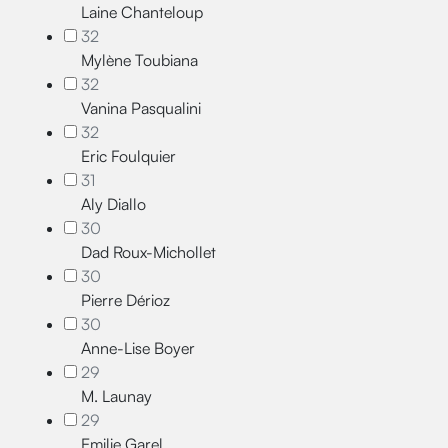
Laine Chanteloup
32
Mylène Toubiana
32
Vanina Pasqualini
32
Eric Foulquier
31
Aly Diallo
30
Dad Roux-Michollet
30
Pierre Dérioz
30
Anne-Lise Boyer
29
M. Launay
29
Emilie Garel