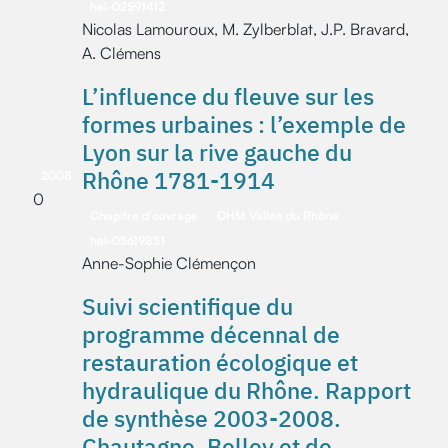
hal-02591412
Nicolas Lamouroux, M. Zylberblat, J.P. Bravard,
A. Clémens
L’influence du fleuve sur les
formes urbaines : l’exemple de
Lyon sur la rive gauche du
Rhône 1781-1914
2008
0
Chapitre d'ouvrage
OHM Vallée du Rhône
hal-05619851
Anne-Sophie Clémençon
Suivi scientifique du
programme décennal de
restauration écologique et
hydraulique du Rhône. Rapport
de synthèse 2003-2008.
Chautagne, Belley et de