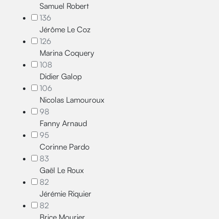
Samuel Robert
136
Jérôme Le Coz
126
Marina Coquery
108
Didier Galop
106
Nicolas Lamouroux
98
Fanny Arnaud
95
Corinne Pardo
83
Gaël Le Roux
82
Jérémie Riquier
82
Brice Mourier