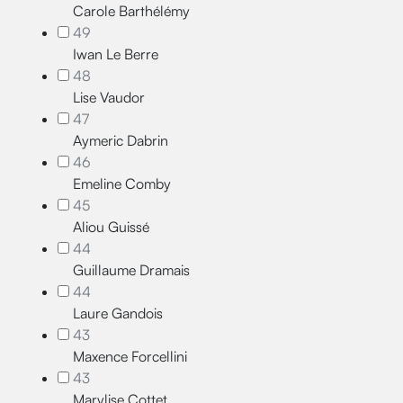
Carole Barthélémy
49
Iwan Le Berre
48
Lise Vaudor
47
Aymeric Dabrin
46
Emeline Comby
45
Aliou Guissé
44
Guillaume Dramais
44
Laure Gandois
43
Maxence Forcellini
43
Marylise Cottet