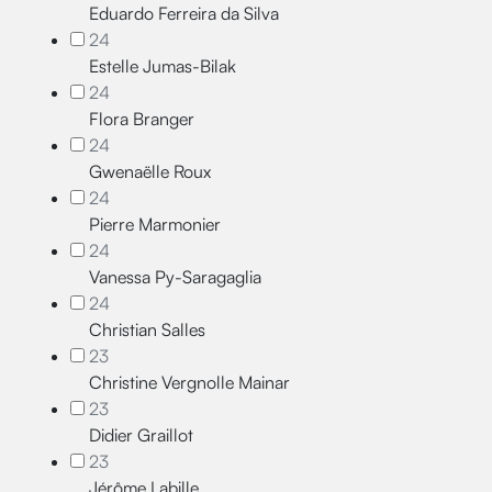
Eduardo Ferreira da Silva
24
Estelle Jumas-Bilak
24
Flora Branger
24
Gwenaëlle Roux
24
Pierre Marmonier
24
Vanessa Py-Saragaglia
24
Christian Salles
23
Christine Vergnolle Mainar
23
Didier Graillot
23
Jérôme Labille