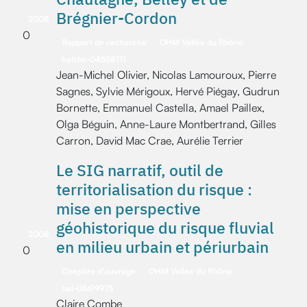
Brégnier-Cordon
2008
0
Rapport de recherche
OHM Vallée du Rhône
halshs-04558111
Jean-Michel Olivier, Nicolas Lamouroux, Pierre
Sagnes, Sylvie Mérigoux, Hervé Piégay, Gudrun
Bornette, Emmanuel Castella, Amael Paillex,
Olga Béguin, Anne-Laure Montbertrand, Gilles
Carron, David Mac Crae, Aurélie Terrier
Le SIG narratif, outil de
territorialisation du risque :
mise en perspective
géohistorique du risque fluvial
2008
en milieu urbain et périurbain
0
Chapitre d'ouvrage
OHM Vallée du Rhône
hal-05619975
Claire Combe