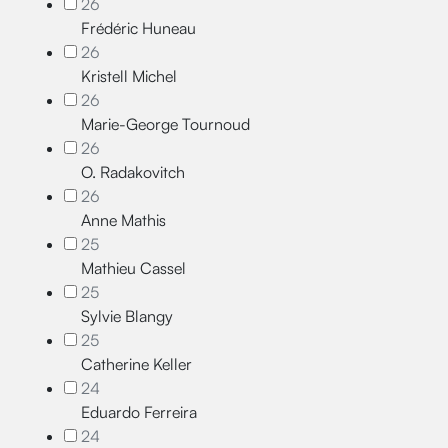
26
Frédéric Huneau
26
Kristell Michel
26
Marie-George Tournoud
26
O. Radakovitch
26
Anne Mathis
25
Mathieu Cassel
25
Sylvie Blangy
25
Catherine Keller
24
Eduardo Ferreira
24