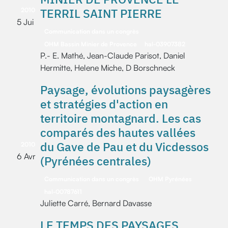
TERRIL SAINT PIERRE
2010
5 Jui
Communication dans un congrès
OHM Bassin Minier de Provence
hal-03907382
P.- E. Mathé, Jean-Claude Parisot, Daniel
Hermitte, Helene Miche, D Borschneck
Paysage, évolutions paysagères
et stratégies d'action en
territoire montagnard. Les cas
comparés des hautes vallées
du Gave de Pau et du Vicdessos
2010
6 Avr
(Pyrénées centrales)
Communication dans un congrès
OHM Pyrénées
hal-00787611
Juliette Carré, Bernard Davasse
LE TEMPS DES PAYSAGES