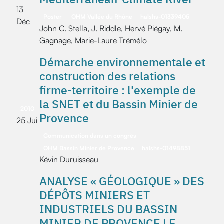
13
Poster
OHM Vallée du Rhône
halshs-01339405
Déc
John C. Stella, J. Riddle, Hervé Piégay, M.
Gagnage, Marie-Laure Trémélo
Démarche environnementale et
construction des relations
firme-territoire : l'exemple de
la SNET et du Bassin Minier de
2010
Provence
25 Jui
Communication dans un congrès
OHM Bassin Minier de Provence
halshs-01498851
Kévin Duruisseau
ANALYSE « GÉOLOGIQUE » DES
DÉPÔTS MINIERS ET
INDUSTRIELS DU BASSIN
MINIER DE PROVENCE LE