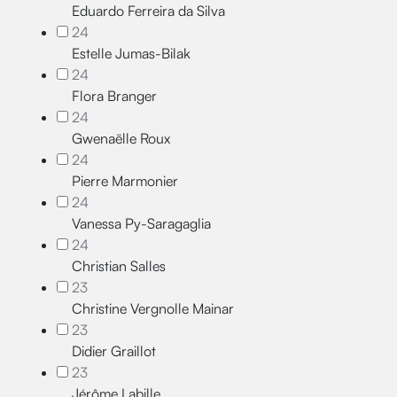
Eduardo Ferreira da Silva
24
Estelle Jumas-Bilak
24
Flora Branger
24
Gwenaëlle Roux
24
Pierre Marmonier
24
Vanessa Py-Saragaglia
24
Christian Salles
23
Christine Vergnolle Mainar
23
Didier Graillot
23
Jérôme Labille