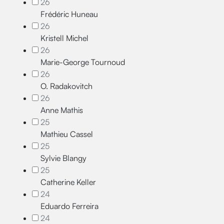
26
Frédéric Huneau
26
Kristell Michel
26
Marie-George Tournoud
26
O. Radakovitch
26
Anne Mathis
25
Mathieu Cassel
25
Sylvie Blangy
25
Catherine Keller
24
Eduardo Ferreira
24