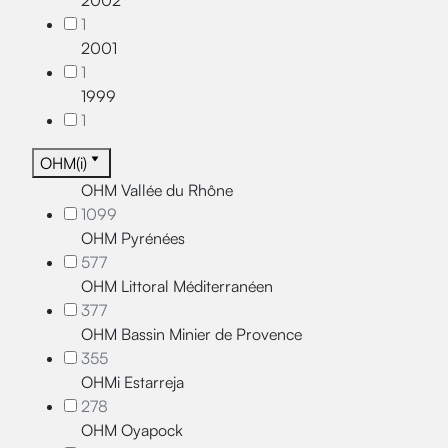
2002
1
2001
1
1999
1
OHM(i)
OHM Vallée du Rhône
1099
OHM Pyrénées
577
OHM Littoral Méditerranéen
377
OHM Bassin Minier de Provence
355
OHMi Estarreja
278
OHM Oyapock