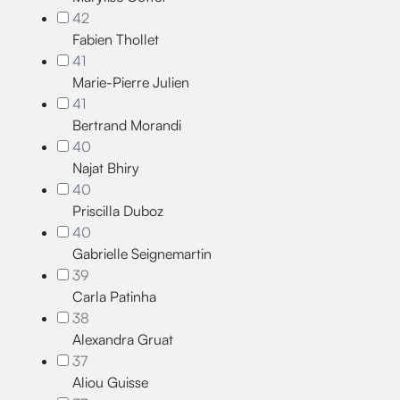
42
Fabien Thollet
41
Marie-Pierre Julien
41
Bertrand Morandi
40
Najat Bhiry
40
Priscilla Duboz
40
Gabrielle Seignemartin
39
Carla Patinha
38
Alexandra Gruat
37
Aliou Guisse