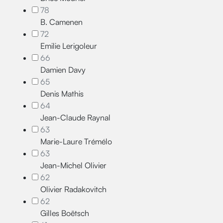
78
B. Camenen
72
Emilie Lerigoleur
66
Damien Davy
65
Denis Mathis
64
Jean-Claude Raynal
63
Marie-Laure Trémélo
63
Jean-Michel Olivier
62
Olivier Radakovitch
62
Gilles Boëtsch