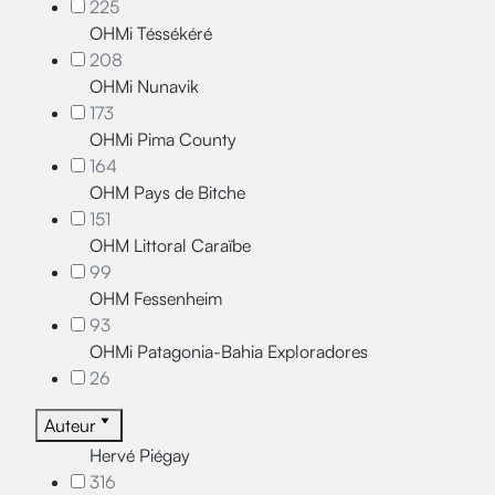
225
OHMi Téssékéré
208
OHMi Nunavik
173
OHMi Pima County
164
OHM Pays de Bitche
151
OHM Littoral Caraïbe
99
OHM Fessenheim
93
OHMi Patagonia-Bahia Exploradores
26
Auteur
Hervé Piégay
316