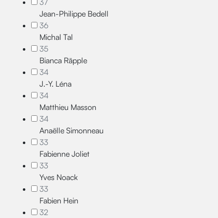
37
Jean-Philippe Bedell
36
Michal Tal
35
Bianca Räpple
34
J.-Y. Léna
34
Matthieu Masson
34
Anaëlle Simonneau
33
Fabienne Joliet
33
Yves Noack
33
Fabien Hein
32