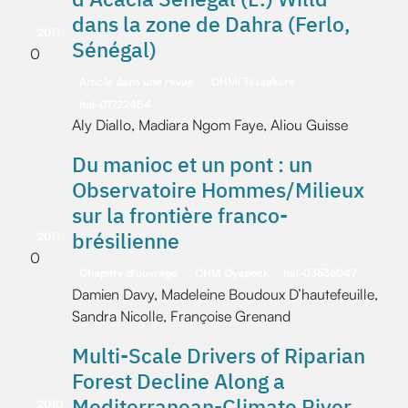
dans la zone de Dahra (Ferlo,
2011
Sénégal)
0
Article dans une revue
OHMi Téssékéré
hal-01722484
Aly Diallo, Madiara Ngom Faye, Aliou Guisse
Du manioc et un pont : un
Observatoire Hommes/Milieux
sur la frontière franco-
brésilienne
2011
0
Chapitre d'ouvrage
OHM Oyapock
hal-03536047
Damien Davy, Madeleine Boudoux D’hautefeuille,
Sandra Nicolle, Françoise Grenand
Multi-Scale Drivers of Riparian
Forest Decline Along a
Mediterranean-Climate River
2010