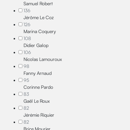
Samuel Robert
136
Jérôme Le Coz
126
Marina Coquery
108
Didier Galop
106
Nicolas Lamouroux
98
Fanny Arnaud
95
Corinne Pardo
83
Gaël Le Roux
82
Jérémie Riquier
82
Brice Mourier