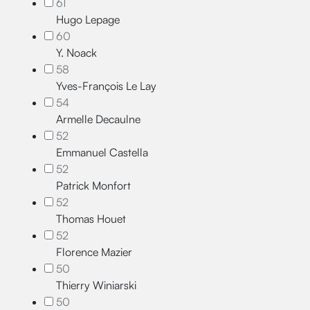
61
Hugo Lepage
60
Y. Noack
58
Yves-François Le Lay
54
Armelle Decaulne
52
Emmanuel Castella
52
Patrick Monfort
52
Thomas Houet
52
Florence Mazier
50
Thierry Winiarski
50