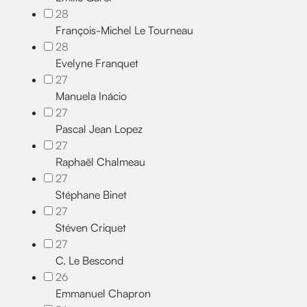
28
François-Michel Le Tourneau
28
Evelyne Franquet
27
Manuela Inácio
27
Pascal Jean Lopez
27
Raphaël Chalmeau
27
Stéphane Binet
27
Stéven Criquet
27
C. Le Bescond
26
Emmanuel Chapron