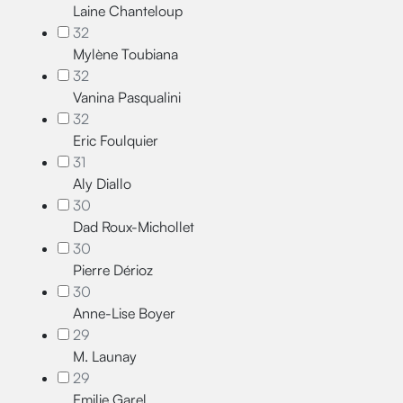
Laine Chanteloup
32
Mylène Toubiana
32
Vanina Pasqualini
32
Eric Foulquier
31
Aly Diallo
30
Dad Roux-Michollet
30
Pierre Dérioz
30
Anne-Lise Boyer
29
M. Launay
29
Emilie Garel