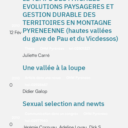
EVOLUTIONS PAYSAGERES ET
GESTION DURABLE DES
TERRITOIRES EN MONTAGNE
2010
PYRENEENNE (hautes vallées
12 Fév
du gave de Pau et du Vicdessos)
Thèse
OHM Pyrénées
tel-02501327
Juliette Carré
Une vallée à la loupe
Article dans une revue
OHM Pyrénées
2010
0
hal-02928657
Didier Galop
Sexual selection and newts
Communication dans un congrès
OHM Pyrénées
2010
hal-02977940
0
Jérémie Cornuau, Adeline Loyau, Dirk S.