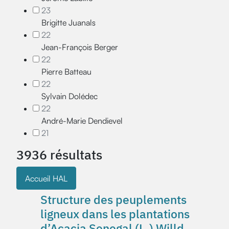
23
Brigitte Juanals
22
Jean-François Berger
22
Pierre Batteau
22
Sylvain Dolédec
22
André-Marie Dendievel
21
3936 résultats
Accueil HAL
Structure des peuplements
ligneux dans les plantations
d’Acacia Senegal (L.) Willd