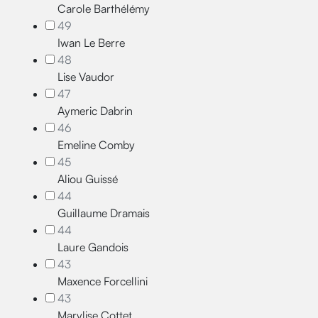
Carole Barthélémy
49
Iwan Le Berre
48
Lise Vaudor
47
Aymeric Dabrin
46
Emeline Comby
45
Aliou Guissé
44
Guillaume Dramais
44
Laure Gandois
43
Maxence Forcellini
43
Marylise Cottet