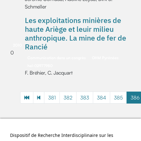
Schmeller
Les exploitations minières de
haute Ariège et leuir milieu
anthropique. La mine de fer de
Rancié
2010
0
Communication dans un congrès
OHM Pyrénées
hal-02977980
F. Bréhier, C. Jacquart
381
382
383
384
385
386
Dispositif de Recherche Interdisciplinaire sur les