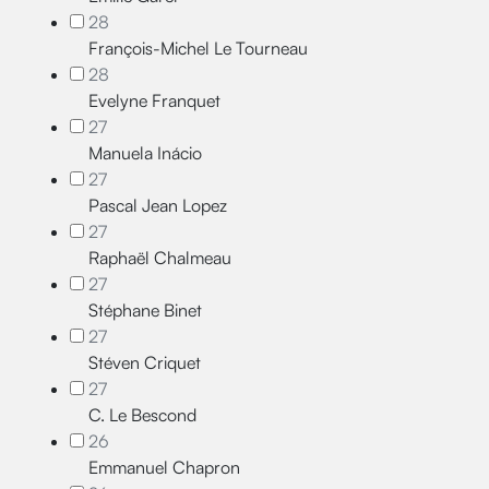
28
François-Michel Le Tourneau
28
Evelyne Franquet
27
Manuela Inácio
27
Pascal Jean Lopez
27
Raphaël Chalmeau
27
Stéphane Binet
27
Stéven Criquet
27
C. Le Bescond
26
Emmanuel Chapron