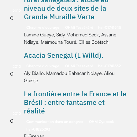
niveau de deux sites de la
2012
Grande Muraille Verte
0
Chapitre d'ouvrage
OHMi Téssékéré
hal-01741545
Lamine Gueye, Sidy Mohamed Seck, Assane
Ndiaye, Maïmouna Touré, Gilles Boëtsch
Acacia Senegal (L Willd).
Chapitre d'ouvrage
OHMi Téssékéré
hal-01741532
2012
Aly Diallo, Mamadou Babacar Ndiaye, Aliou
0
Guisse
La frontière entre la France et le
Brésil : entre fantasme et
réalité
2012
0
Communication dans un congrès
OHM Oyapock
hal-01825293
F. Grenan