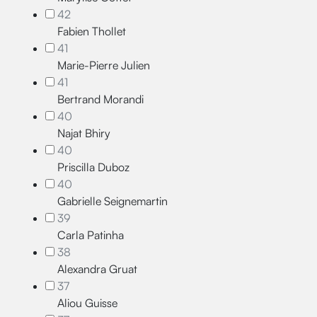
42
Fabien Thollet
41
Marie-Pierre Julien
41
Bertrand Morandi
40
Najat Bhiry
40
Priscilla Duboz
40
Gabrielle Seignemartin
39
Carla Patinha
38
Alexandra Gruat
37
Aliou Guisse