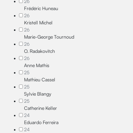
26
Frédéric Huneau
26
Kristell Michel
26
Marie-George Tournoud
26
O. Radakovitch
26
Anne Mathis
25
Mathieu Cassel
25
Sylvie Blangy
25
Catherine Keller
24
Eduardo Ferreira
24