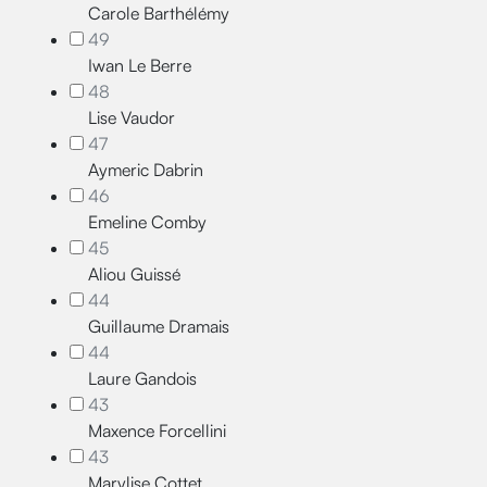
Carole Barthélémy
49
Iwan Le Berre
48
Lise Vaudor
47
Aymeric Dabrin
46
Emeline Comby
45
Aliou Guissé
44
Guillaume Dramais
44
Laure Gandois
43
Maxence Forcellini
43
Marylise Cottet