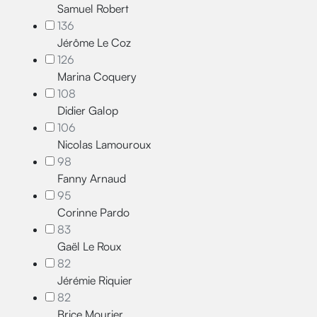
Samuel Robert
136
Jérôme Le Coz
126
Marina Coquery
108
Didier Galop
106
Nicolas Lamouroux
98
Fanny Arnaud
95
Corinne Pardo
83
Gaël Le Roux
82
Jérémie Riquier
82
Brice Mourier