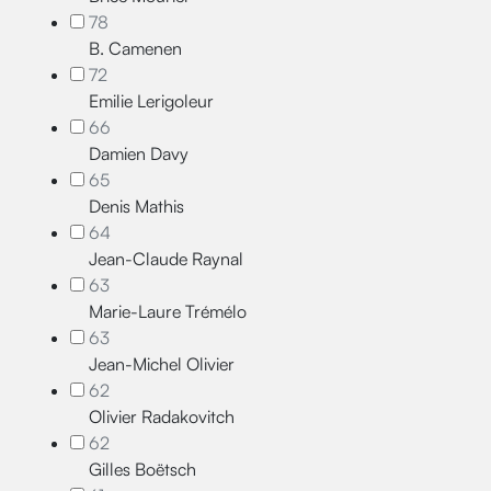
78
B. Camenen
72
Emilie Lerigoleur
66
Damien Davy
65
Denis Mathis
64
Jean-Claude Raynal
63
Marie-Laure Trémélo
63
Jean-Michel Olivier
62
Olivier Radakovitch
62
Gilles Boëtsch