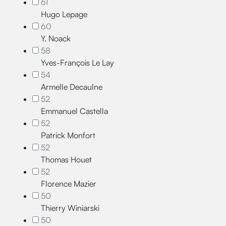
61
Hugo Lepage
60
Y. Noack
58
Yves-François Le Lay
54
Armelle Decaulne
52
Emmanuel Castella
52
Patrick Monfort
52
Thomas Houet
52
Florence Mazier
50
Thierry Winiarski
50