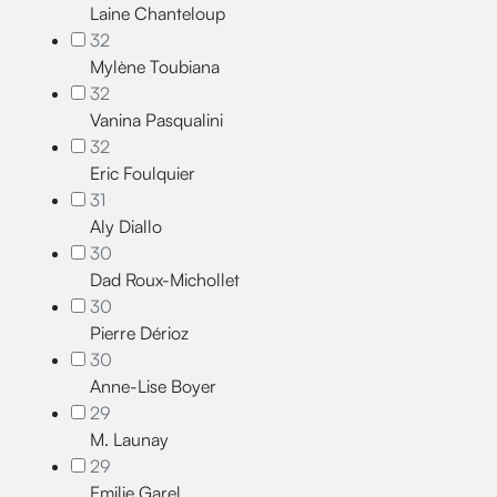
Laine Chanteloup
32
Mylène Toubiana
32
Vanina Pasqualini
32
Eric Foulquier
31
Aly Diallo
30
Dad Roux-Michollet
30
Pierre Dérioz
30
Anne-Lise Boyer
29
M. Launay
29
Emilie Garel