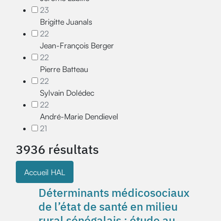
23
Brigitte Juanals
22
Jean-François Berger
22
Pierre Batteau
22
Sylvain Dolédec
22
André-Marie Dendievel
21
3936 résultats
Accueil HAL
Déterminants médicosociaux
de l’état de santé en milieu
rural sénégalais : étude au