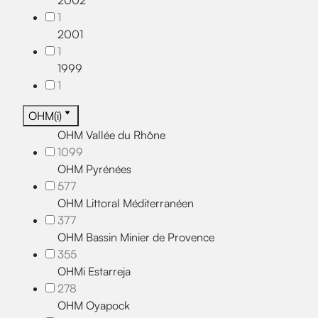
2002
1
2001
1
1999
1
OHM(i)
OHM Vallée du Rhône
1099
OHM Pyrénées
577
OHM Littoral Méditerranéen
377
OHM Bassin Minier de Provence
355
OHMi Estarreja
278
OHM Oyapock