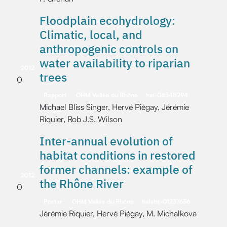
Floodplain ecohydrology:
Climatic, local, and
anthropogenic controls on
water availability to riparian
2012
trees
0
Rapport
OHM Vallée du Rhône
hal-04548294
Michael Bliss Singer, Hervé Piégay, Jérémie
Riquier, Rob J.S. Wilson
Inter-annual evolution of
habitat conditions in restored
former channels: example of
2012
the Rhône River
0
Poster
OHM Vallée du Rhône
halshs-01237656
Jérémie Riquier, Hervé Piégay, M. Michalkova