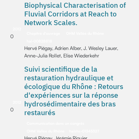
Biophysical Characterisation of
Fluvial Corridors at Reach to
Network Scales.
2012
Chapitre d'ouvrage
OHM Vallée du Rhône
0
hal-00828818
Hervé Piégay, Adrien Alber, J. Wesley Lauer,
Anne-Julia Rollet, Elise Wiederkehr
Suivi scientifique de la
restauration hydraulique et
écologique du Rhône : Retours
d'expériences sur la réponse
hydrosédimentaire des bras
2012
0
restaurés
Communication dans un congrès
OHM Vallée du Rhône
halshs-01345327
Hervé Piégay, Jérémie Riquier