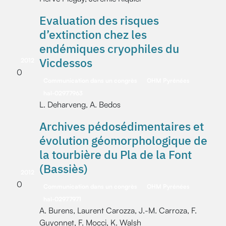
Evaluation des risques
d’extinction chez les
endémiques cryophiles du
Vicdessos
2012
0
Communication dans un congrès
OHM Pyrénées
hal-02977963
L. Deharveng, A. Bedos
Archives pédosédimentaires et
évolution géomorphologique de
la tourbière du Pla de la Font
(Bassiès)
2012
0
Communication dans un congrès
OHM Pyrénées
hal-02977971
A. Burens, Laurent Carozza, J.-M. Carroza, F.
Guyonnet, F. Mocci, K. Walsh