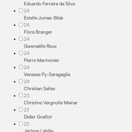
Eduardo Ferreira da Silva
24
Estelle Jumas-Bilak
24
Flora Branger
24
Gwenaëlle Roux
24
Pierre Marmonier
24
Vanessa Py-Saragaglia
24
Christian Salles
23
Christine Vergnolle Mainar
23
Didier Graillot
23
Jérôme Labille