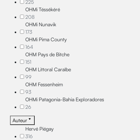
225
OHMi Téssékéré
208
OHMi Nunavik
173
OHMi Pima County
164
OHM Pays de Bitche
151
OHM Littoral Caraïbe
99
OHM Fessenheim
93
OHMi Patagonia-Bahia Exploradores
26
Auteur
Hervé Piégay
316