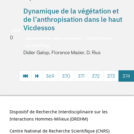
Dynamique de la végétation et
de l’anthropisation dans le haut
Vicdessos
2012
0
Communication dans un congrès
OHM Pyrénées
hal-02977962
Didier Galop, Florence Mazier, D. Rius
369
370
371
372
373
374
Dispositif de Recherche Interdisciplinaire sur les
Interactions Hommes-Milieux (
DRIIHM
)
Centre National de Recherche Scientifique (
CNRS
)