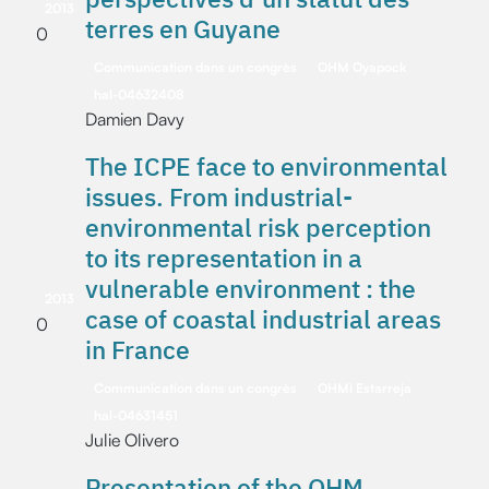
2013
terres en Guyane
0
Communication dans un congrès
OHM Oyapock
hal-04632408
Damien Davy
The ICPE face to environmental
issues. From industrial-
environmental risk perception
to its representation in a
vulnerable environment : the
2013
case of coastal industrial areas
0
in France
Communication dans un congrès
OHMi Estarreja
hal-04631451
Julie Olivero
Presentation of the OHM