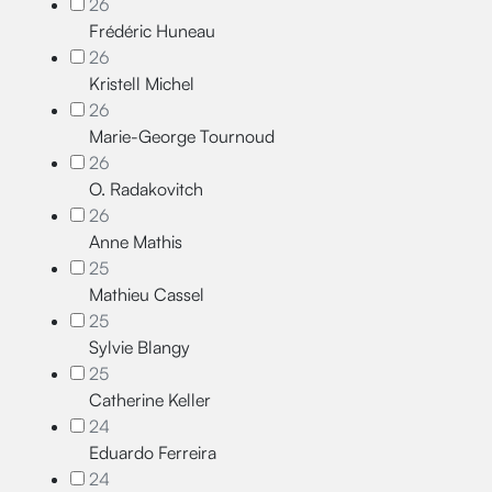
26
Frédéric Huneau
26
Kristell Michel
26
Marie-George Tournoud
26
O. Radakovitch
26
Anne Mathis
25
Mathieu Cassel
25
Sylvie Blangy
25
Catherine Keller
24
Eduardo Ferreira
24