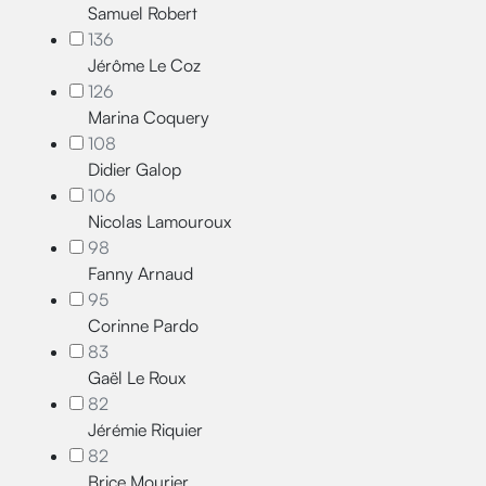
Samuel Robert
136
Jérôme Le Coz
126
Marina Coquery
108
Didier Galop
106
Nicolas Lamouroux
98
Fanny Arnaud
95
Corinne Pardo
83
Gaël Le Roux
82
Jérémie Riquier
82
Brice Mourier