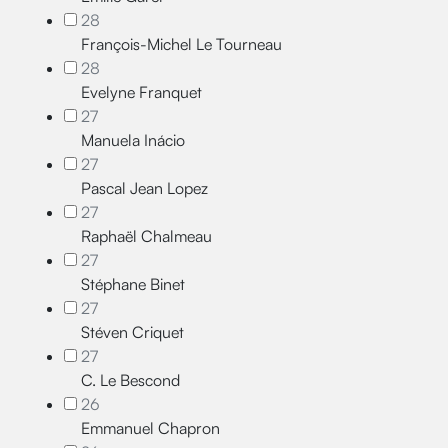
28
François-Michel Le Tourneau
28
Evelyne Franquet
27
Manuela Inácio
27
Pascal Jean Lopez
27
Raphaël Chalmeau
27
Stéphane Binet
27
Stéven Criquet
27
C. Le Bescond
26
Emmanuel Chapron