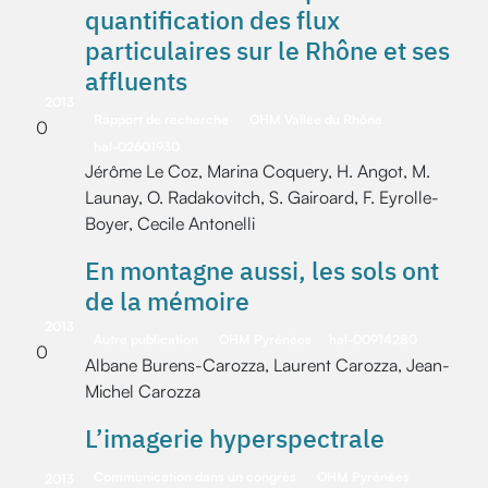
quantification des flux
particulaires sur le Rhône et ses
affluents
2013
Rapport de recherche
OHM Vallée du Rhône
0
hal-02601930
Jérôme Le Coz, Marina Coquery, H. Angot, M.
Launay, O. Radakovitch, S. Gairoard, F. Eyrolle-
Boyer, Cecile Antonelli
En montagne aussi, les sols ont
de la mémoire
2013
Autre publication
OHM Pyrénées
hal-00914280
0
Albane Burens-Carozza, Laurent Carozza, Jean-
Michel Carozza
L’imagerie hyperspectrale
Communication dans un congrès
OHM Pyrénées
2013