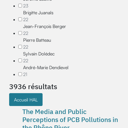
23
Brigitte Juanals
22
Jean-François Berger
22
Pierre Batteau
22
Sylvain Dolédec
22
André-Marie Dendievel
21
3936 résultats
Accueil HAL
The Media and Public
Perceptions of PCB Pollutions in
the Rhône River