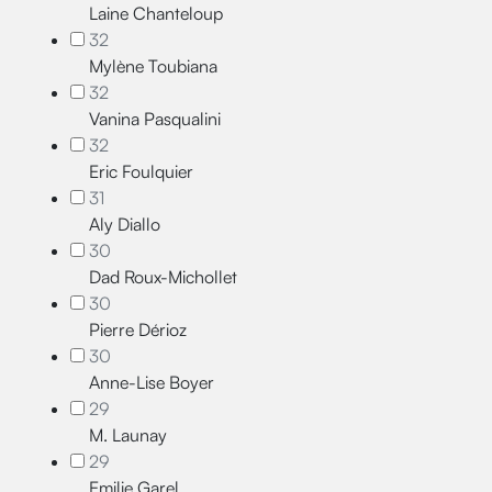
Laine Chanteloup
32
Mylène Toubiana
32
Vanina Pasqualini
32
Eric Foulquier
31
Aly Diallo
30
Dad Roux-Michollet
30
Pierre Dérioz
30
Anne-Lise Boyer
29
M. Launay
29
Emilie Garel