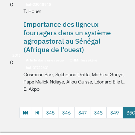
0
hal-03048945
T. Houet
Importance des ligneux
fourragers dans un système
agropastoral au Sénégal
(Afrique de l’ouest)
2013
Article dans une revue
OHMi Téssékéré
0
hal-01722601
Ousmane Sarr, Sekhouna Diatta, Mathieu Gueye,
Pape Malick Ndiaye, Aliou Guisse, Léonard Elie L.
E. Akpo
345
346
347
348
349
35