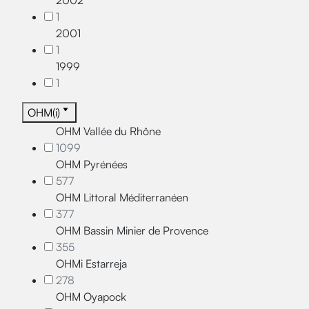
2002
1
2001
1
1999
1
OHM(i)
OHM Vallée du Rhône
1099
OHM Pyrénées
577
OHM Littoral Méditerranéen
377
OHM Bassin Minier de Provence
355
OHMi Estarreja
278
OHM Oyapock