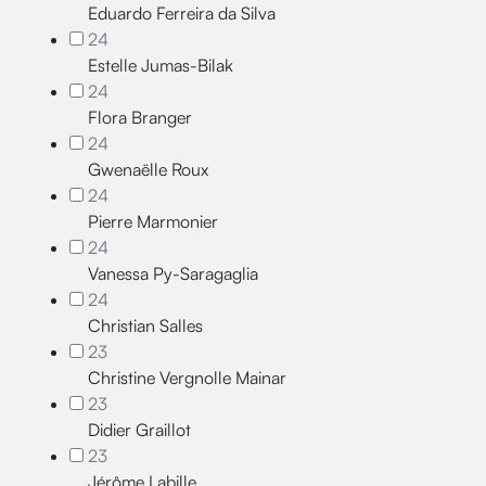
Eduardo Ferreira da Silva
24
Estelle Jumas-Bilak
24
Flora Branger
24
Gwenaëlle Roux
24
Pierre Marmonier
24
Vanessa Py-Saragaglia
24
Christian Salles
23
Christine Vergnolle Mainar
23
Didier Graillot
23
Jérôme Labille