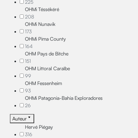
225
OHMi Téssékéré
208
OHMi Nunavik
173
OHMi Pima County
164
OHM Pays de Bitche
151
OHM Littoral Caraïbe
99
OHM Fessenheim
93
OHMi Patagonia-Bahia Exploradores
26
Auteur
Hervé Piégay
316