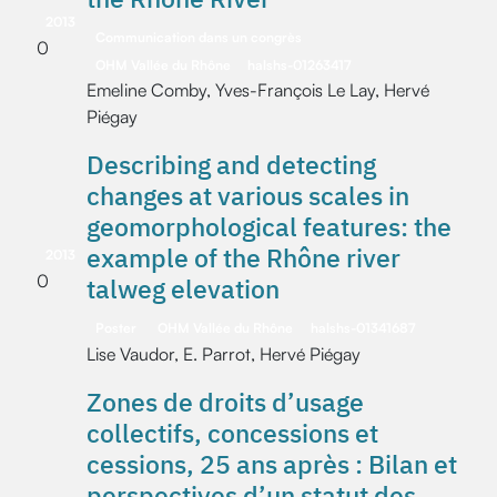
2013
Communication dans un congrès
0
OHM Vallée du Rhône
halshs-01263417
Emeline Comby, Yves-François Le Lay, Hervé
Piégay
Describing and detecting
changes at various scales in
geomorphological features: the
example of the Rhône river
2013
0
talweg elevation
Poster
OHM Vallée du Rhône
halshs-01341687
Lise Vaudor, E. Parrot, Hervé Piégay
Zones de droits d’usage
collectifs, concessions et
cessions, 25 ans après : Bilan et
perspectives d’un statut des