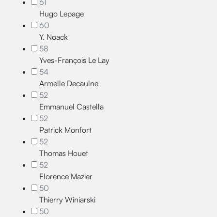
61
Hugo Lepage
60
Y. Noack
58
Yves-François Le Lay
54
Armelle Decaulne
52
Emmanuel Castella
52
Patrick Monfort
52
Thomas Houet
52
Florence Mazier
50
Thierry Winiarski
50