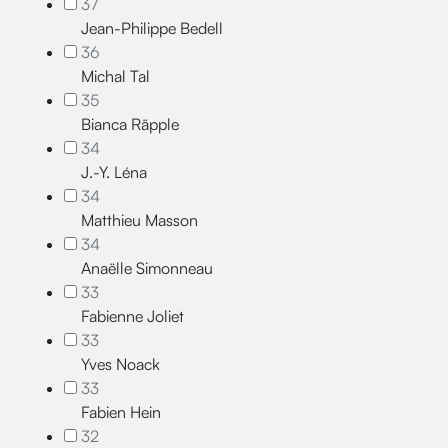
37
Jean-Philippe Bedell
36
Michal Tal
35
Bianca Räpple
34
J.-Y. Léna
34
Matthieu Masson
34
Anaëlle Simonneau
33
Fabienne Joliet
33
Yves Noack
33
Fabien Hein
32