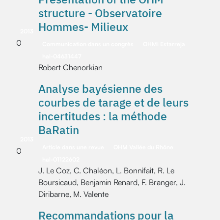
structure - Observatoire
Hommes- Milieux
2013
0
Communication dans un congrès
OHMi Estarreja
hal-04631447
Robert Chenorkian
Analyse bayésienne des
courbes de tarage et de leurs
incertitudes : la méthode
BaRatin
2013
Article dans une revue
OHM Vallée du Rhône
0
hal-01122602
J. Le Coz, C. Chaléon, L. Bonnifait, R. Le
Boursicaud, Benjamin Renard, F. Branger, J.
Diribarne, M. Valente
Recommandations pour la