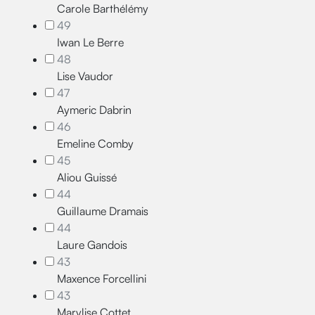
Carole Barthélémy
49
Iwan Le Berre
48
Lise Vaudor
47
Aymeric Dabrin
46
Emeline Comby
45
Aliou Guissé
44
Guillaume Dramais
44
Laure Gandois
43
Maxence Forcellini
43
Marylise Cottet