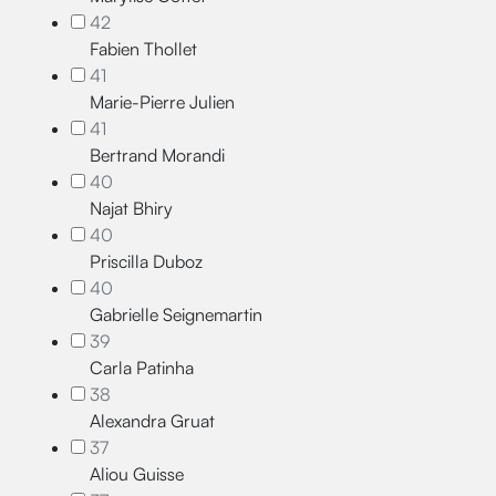
42
Fabien Thollet
41
Marie-Pierre Julien
41
Bertrand Morandi
40
Najat Bhiry
40
Priscilla Duboz
40
Gabrielle Seignemartin
39
Carla Patinha
38
Alexandra Gruat
37
Aliou Guisse