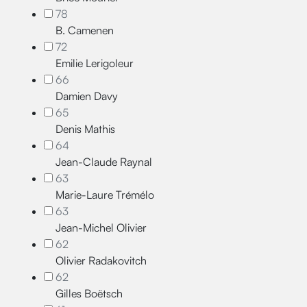
78
B. Camenen
72
Emilie Lerigoleur
66
Damien Davy
65
Denis Mathis
64
Jean-Claude Raynal
63
Marie-Laure Trémélo
63
Jean-Michel Olivier
62
Olivier Radakovitch
62
Gilles Boëtsch