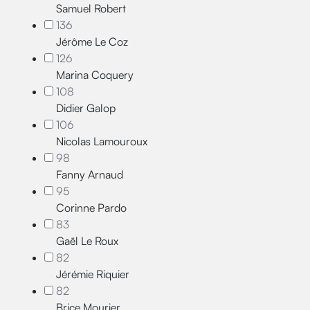
Samuel Robert
136
Jérôme Le Coz
126
Marina Coquery
108
Didier Galop
106
Nicolas Lamouroux
98
Fanny Arnaud
95
Corinne Pardo
83
Gaël Le Roux
82
Jérémie Riquier
82
Brice Mourier