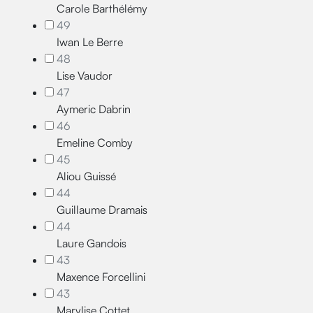
Carole Barthélémy
49
Iwan Le Berre
48
Lise Vaudor
47
Aymeric Dabrin
46
Emeline Comby
45
Aliou Guissé
44
Guillaume Dramais
44
Laure Gandois
43
Maxence Forcellini
43
Marylise Cottet