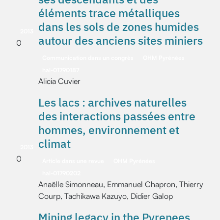
éléments trace métalliques
dans les sols de zones humides
2013
autour des anciens sites miniers
0
Communication dans un congrès
OHM Pyrénées
hal-01790187
Alicia Cuvier
Les lacs : archives naturelles
des interactions passées entre
hommes, environnement et
climat
2013
0
Article dans une revue
OHM Pyrénées
hal-01790202
Anaëlle Simonneau, Emmanuel Chapron, Thierry
Courp, Tachikawa Kazuyo, Didier Galop
Mining legacy in the Pyrenees