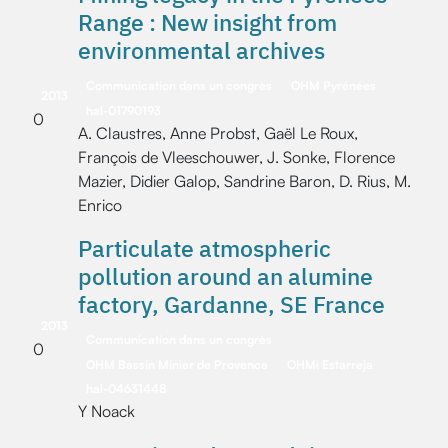
Range : New insight from
environmental archives
Communication dans un congrès
OHM Pyrénées
2013
hal-01790193
0
A. Claustres, Anne Probst, Gaël Le Roux,
François de Vleeschouwer, J. Sonke, Florence
Mazier, Didier Galop, Sandrine Baron, D. Rius, M.
Enrico
Particulate atmospheric
pollution around an alumine
factory, Gardanne, SE France
2013
Communication dans un congrès
0
OHM Bassin Minier de Provence
OHMi Estarreja
hal-04631448
Y Noack