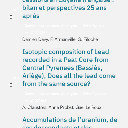
bilan et perspectives 25 ans
2013
après
0
Communication dans un congrès
OHM Oyapock
hal-01791735
Damien Davy, F. Armanville, G. Filoche
Isotopic composition of Lead
recorded in a Peat Core from
Central Pyrenees (Bassiès,
Ariège), Does all the lead come
2013
from the same source?
0
Communication dans un congrès
OHM Pyrénées
hal-01790185
A. Claustres, Anne Probst, Gaël Le Roux
Accumulations de l’uranium, de
ses descendants et des