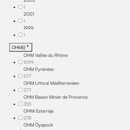
2002
1
2001
1
1999
1
OHM(i)
OHM Vallée du Rhône
1099
OHM Pyrénées
577
OHM Littoral Méditerranéen
377
OHM Bassin Minier de Provence
355
OHMi Estarreja
278
OHM Oyapock