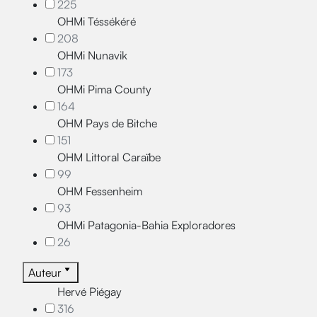
225
OHMi Téssékéré
208
OHMi Nunavik
173
OHMi Pima County
164
OHM Pays de Bitche
151
OHM Littoral Caraïbe
99
OHM Fessenheim
93
OHMi Patagonia-Bahia Exploradores
26
Auteur
Hervé Piégay
316