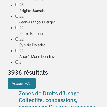
23
Brigitte Juanals
22
Jean-François Berger
22
Pierre Batteau
22
Sylvain Dolédec
22
André-Marie Dendievel
21
3936 résultats
Accueil HAL
Zones de Droits d’Usage
Collectifs, concessions,
cessions en Guyane française :