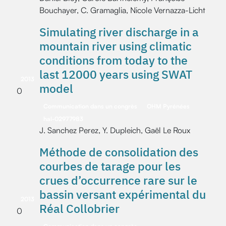
Bouchayer, C. Gramaglia, Nicole Vernazza-Licht
Simulating river discharge in a
mountain river using climatic
conditions from today to the
last 12000 years using SWAT
2013
model
0
Communication dans un congrès
OHM Pyrénées
hal-02977983
J. Sanchez Perez, Y. Dupleich, Gaël Le Roux
Méthode de consolidation des
courbes de tarage pour les
crues d’occurrence rare sur le
bassin versant expérimental du
2013
Réal Collobrier
0