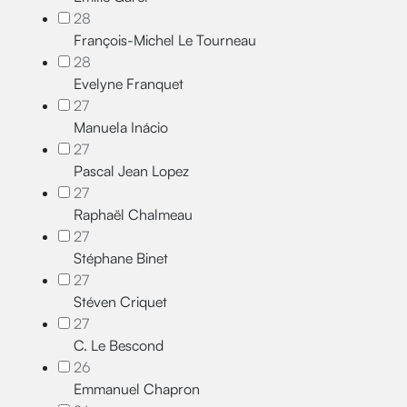
28
François-Michel Le Tourneau
28
Evelyne Franquet
27
Manuela Inácio
27
Pascal Jean Lopez
27
Raphaël Chalmeau
27
Stéphane Binet
27
Stéven Criquet
27
C. Le Bescond
26
Emmanuel Chapron