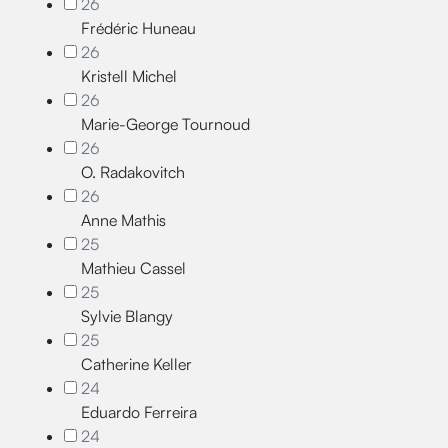
26
Frédéric Huneau
26
Kristell Michel
26
Marie-George Tournoud
26
O. Radakovitch
26
Anne Mathis
25
Mathieu Cassel
25
Sylvie Blangy
25
Catherine Keller
24
Eduardo Ferreira
24