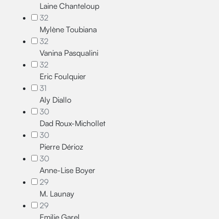
Laine Chanteloup
32
Mylène Toubiana
32
Vanina Pasqualini
32
Eric Foulquier
31
Aly Diallo
30
Dad Roux-Michollet
30
Pierre Dérioz
30
Anne-Lise Boyer
29
M. Launay
29
Emilie Garel