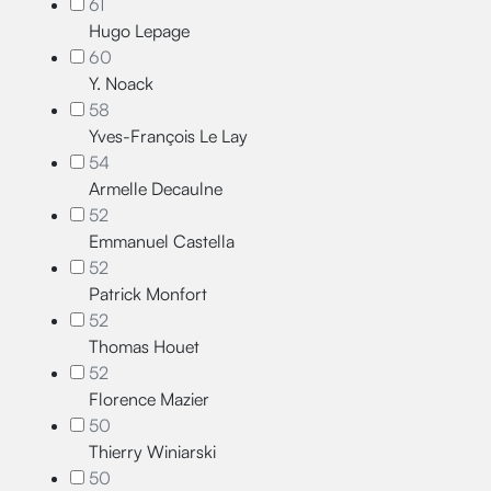
61
Hugo Lepage
60
Y. Noack
58
Yves-François Le Lay
54
Armelle Decaulne
52
Emmanuel Castella
52
Patrick Monfort
52
Thomas Houet
52
Florence Mazier
50
Thierry Winiarski
50