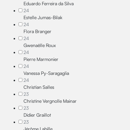
Eduardo Ferreira da Silva
24
Estelle Jumas-Bilak
24
Flora Branger
24
Gwenaëlle Roux
24
Pierre Marmonier
24
Vanessa Py-Saragaglia
24
Christian Salles
23
Christine Vergnolle Mainar
23
Didier Graillot
23
Jérôme Labille