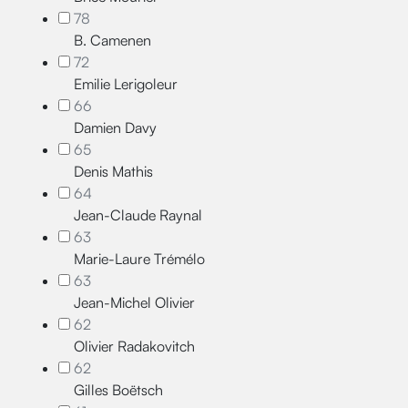
78
B. Camenen
72
Emilie Lerigoleur
66
Damien Davy
65
Denis Mathis
64
Jean-Claude Raynal
63
Marie-Laure Trémélo
63
Jean-Michel Olivier
62
Olivier Radakovitch
62
Gilles Boëtsch