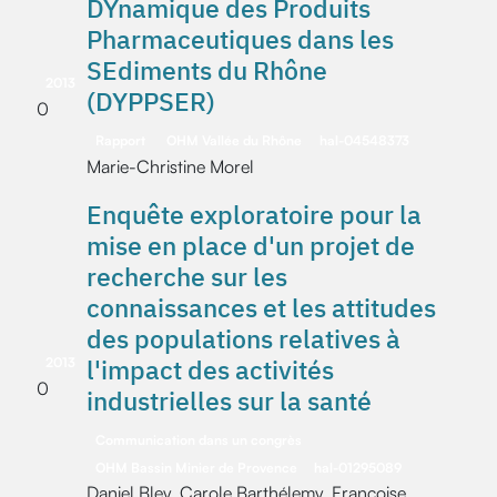
DYnamique des Produits
Pharmaceutiques dans les
SEdiments du Rhône
2013
(DYPPSER)
0
Rapport
OHM Vallée du Rhône
hal-04548373
Marie-Christine Morel
Enquête exploratoire pour la
mise en place d'un projet de
recherche sur les
connaissances et les attitudes
des populations relatives à
l'impact des activités
2013
0
industrielles sur la santé
Communication dans un congrès
OHM Bassin Minier de Provence
hal-01295089
Daniel Bley, Carole Barthélemy, Françoise