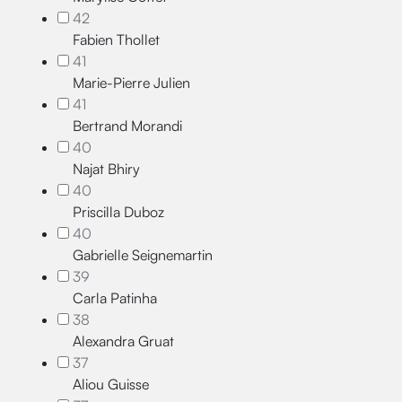
42
Fabien Thollet
41
Marie-Pierre Julien
41
Bertrand Morandi
40
Najat Bhiry
40
Priscilla Duboz
40
Gabrielle Seignemartin
39
Carla Patinha
38
Alexandra Gruat
37
Aliou Guisse