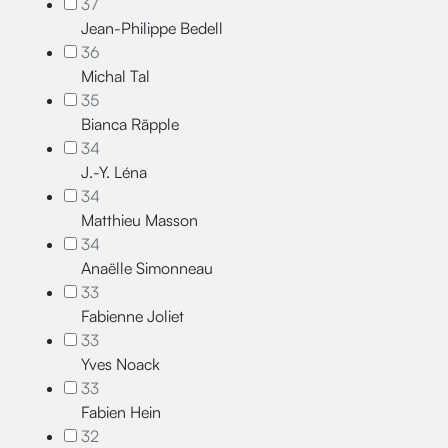
37
Jean-Philippe Bedell
36
Michal Tal
35
Bianca Räpple
34
J.-Y. Léna
34
Matthieu Masson
34
Anaëlle Simonneau
33
Fabienne Joliet
33
Yves Noack
33
Fabien Hein
32