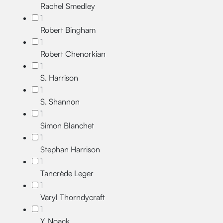
Rachel Smedley
1
Robert Bingham
1
Robert Chenorkian
1
S. Harrison
1
S. Shannon
1
Simon Blanchet
1
Stephan Harrison
1
Tancrède Leger
1
Varyl Thorndycraft
1
Y. Noack