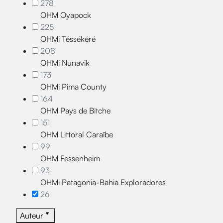
278
OHM Oyapock
225
OHMi Téssékéré
208
OHMi Nunavik
173
OHMi Pima County
164
OHM Pays de Bitche
151
OHM Littoral Caraïbe
99
OHM Fessenheim
93
OHMi Patagonia-Bahia Exploradores
26
Auteur