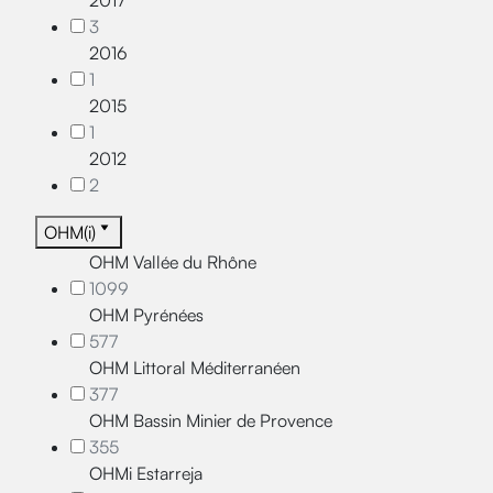
2017
3
2016
1
2015
1
2012
2
OHM(i)
OHM Vallée du Rhône
1099
OHM Pyrénées
577
OHM Littoral Méditerranéen
377
OHM Bassin Minier de Provence
355
OHMi Estarreja