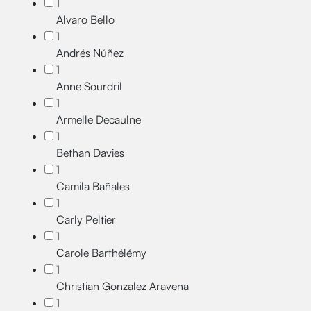
1
Alvaro Bello
1
Andrés Núñez
1
Anne Sourdril
1
Armelle Decaulne
1
Bethan Davies
1
Camila Bañales
1
Carly Peltier
1
Carole Barthélémy
1
Christian Gonzalez Aravena
1