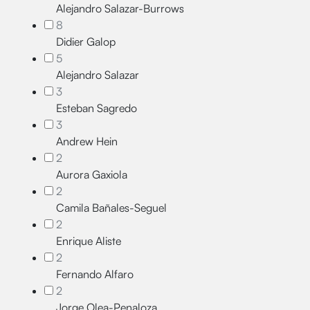
Alejandro Salazar-Burrows
8
Didier Galop
5
Alejandro Salazar
3
Esteban Sagredo
3
Andrew Hein
2
Aurora Gaxiola
2
Camila Bañales-Seguel
2
Enrique Aliste
2
Fernando Alfaro
2
Jorge Olea-Penaloza