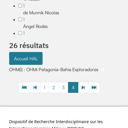
1
de Munnik Nicolas
1
Ángel Rodés
1
26 résultats
Accueil HAL
OHM(i) : OHMi Patagonia-Bahia Exploradores
1
2
3
4
Dispositif de Recherche Interdisciplinaire sur les