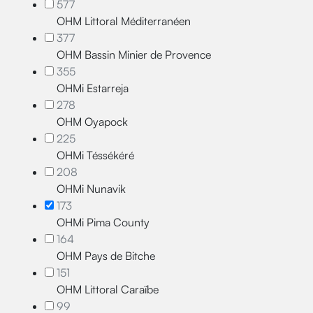
577
OHM Littoral Méditerranéen
377
OHM Bassin Minier de Provence
355
OHMi Estarreja
278
OHM Oyapock
225
OHMi Téssékéré
208
OHMi Nunavik
173
OHMi Pima County
164
OHM Pays de Bitche
151
OHM Littoral Caraïbe
99