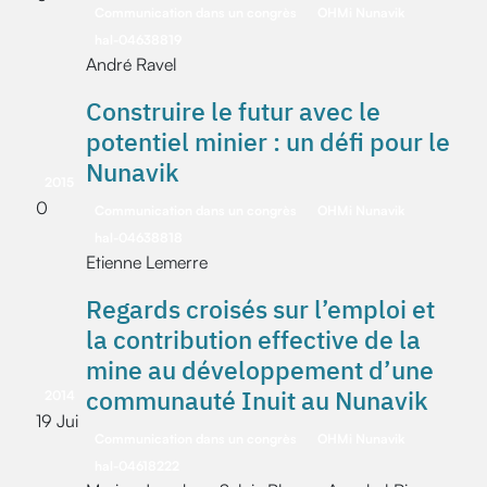
Communication dans un congrès
OHMi Nunavik
hal-04638819
André Ravel
Construire le futur avec le
potentiel minier : un défi pour le
Nunavik
2015
0
Communication dans un congrès
OHMi Nunavik
hal-04638818
Etienne Lemerre
Regards croisés sur l’emploi et
la contribution effective de la
mine au développement d’une
communauté Inuit au Nunavik
2014
19 Jui
Communication dans un congrès
OHMi Nunavik
hal-04618222