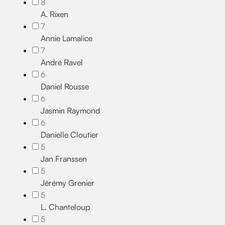
8
A. Rixen
7
Annie Lamalice
7
André Ravel
6
Daniel Rousse
6
Jasmin Raymond
6
Danielle Cloutier
5
Jan Franssen
5
Jérémy Grenier
5
L. Chanteloup
5