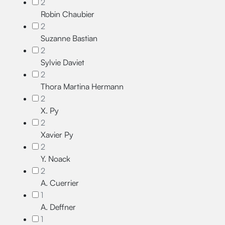
2
Robin Chaubier
2
Suzanne Bastian
2
Sylvie Daviet
2
Thora Martina Hermann
2
X. Py
2
Xavier Py
2
Y. Noack
2
A. Cuerrier
1
A. Deffner
1