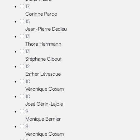
17
Corinne Pardo
15
Jean-Pierre Dedieu
13
Thora Herrmann
13
Stéphane Gibout
12
Esther Lévesque
10
Véronique Coxam
10
José Gérin-Lajoie
9
Monique Bernier
8
Veronique Coxam