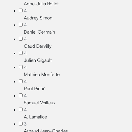
Anne-Julia Rollet
4
Audrey Simon
4
Daniel Germain
4
Gaud Dervilly
4
Julien Gigault
4
Mathieu Monfette
4
Paul Piché
4
Samuel Veilleux
4
A. Lamalice
3
Arnaud Jean-Charles