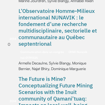
Marine Jourdren, Sylvie Blangy, Annabel Rixen
L’Observatoire Homme-Milieux
international NUNAVIK : le
fondement d’une recherche
multidisciplinaire, sectorielle et
communautaire au Québec
2014
septentrional
0
Communication dans un congrès
OHMi Nunavik
hal-01791325
Armelle Decaulne, Sylvie Blangy, Monique
Bernier, Najat Bhiry, Dominique Marguerie
The Future is Mine?
Conceptualizing Future Mining
Scenarios with the Inuit
community of Qamani’tuaq:
2014