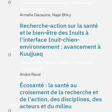
0
Communication dans un congrès
OHMi Nunavik
hal-04638812
Armelle Decaulne, Najat Bhiry
Recherche-action sur la santé
et le bien-être des Inuits à
l’interface Inuit-chien-
environnement : avancement à
2015
Kuujjuaq
0
Communication dans un congrès
OHMi Nunavik
hal-04638820
André Ravel
Écosanté : la santé au
croisement de la recherche et
de l’action, des disciplines, des
acteurs et du milieu
2015
0