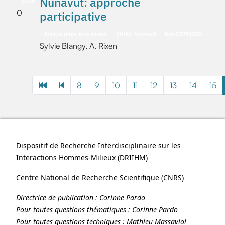
Nunavut: approche
2014
0
participative
Article dans une revue
OHMi Nunavik
hal-01791326
Sylvie Blangy, A. Rixen
8
9
10
11
12
13
14
15
Dispositif de Recherche Interdisciplinaire sur les
Interactions Hommes-Milieux (
DRIIHM
)
Centre National de Recherche Scientifique (
CNRS
)
Directrice de publication :
Corinne Pardo
Pour toutes questions thématiques :
Corinne Pardo
Pour toutes questions techniques :
Mathieu Massaviol