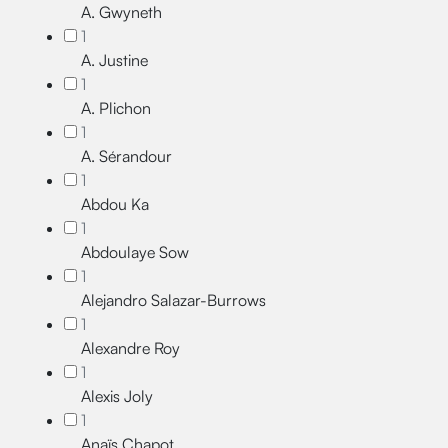
A. Gwyneth
1
A. Justine
1
A. Plichon
1
A. Sérandour
1
Abdou Ka
1
Abdoulaye Sow
1
Alejandro Salazar-Burrows
1
Alexandre Roy
1
Alexis Joly
1
Anaïs Chapot