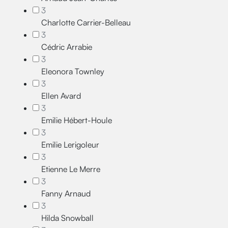
3
Charlotte Carrier-Belleau
3
Cédric Arrabie
3
Eleonora Townley
3
Ellen Avard
3
Emilie Hébert-Houle
3
Emilie Lerigoleur
3
Etienne Le Merre
3
Fanny Arnaud
3
Hilda Snowball