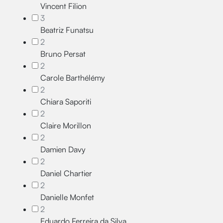
Vincent Filion
3
Beatriz Funatsu
2
Bruno Persat
2
Carole Barthélémy
2
Chiara Saporiti
2
Claire Morillon
2
Damien Davy
2
Daniel Chartier
2
Danielle Monfet
2
Eduardo Ferreira da Silva