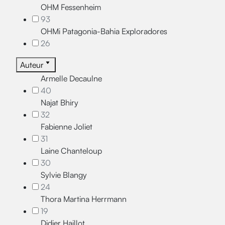
OHM Fessenheim
93
OHMi Patagonia-Bahia Exploradores
26
Auteur
Armelle Decaulne
40
Najat Bhiry
32
Fabienne Joliet
31
Laine Chanteloup
30
Sylvie Blangy
24
Thora Martina Herrmann
19
Didier Haillot