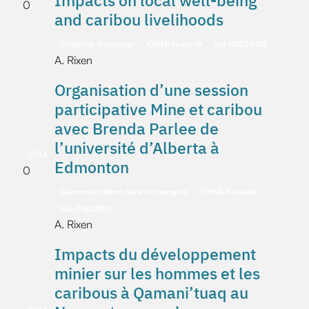
Impacts on local well-being
0
and caribou livelihoods
Chapitre d'ouvrage
OHMi Nunavik
hal-01824913
A. Rixen
Organisation d’une session
participative Mine et caribou
avec Brenda Parlee de
l’université d’Alberta à
2014
Edmonton
0
Communication dans un congrès
OHMi Nunavik
hal-01824911
A. Rixen
Impacts du développement
minier sur les hommes et les
caribous à Qamani’tuaq au