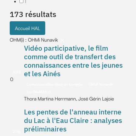
1
173 résultats
Accueil HAL
OHM(i) : OHMi Nunavik
Vidéo participative, le film
comme outil de transfert des
connaissances entre les jeunes
et les Ainés
2015
0
Communication dans un congrès
OHMi Nunavik
hal-04638816
Thora Martina Herrmann, José Gérin Lajoie
Les pentes de l'anneau interne
du Lac à l'Eau Claire : analyses
préliminaires
2015