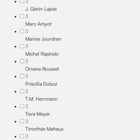
3
J. Gérin-Lajoie
3
Marc Amyot
3
Marine Jourdren
3
Michel Rapinski
3
Orsane Rousset
3
Priscilla Duboz
3
T.M. Herrmann
3
Teva Meyer
3
Timothée Maheux
3