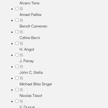
Alvaro Tena
15
Amael Paillex
15
Benoît Camenen
15
Céline Berni
15
H. Angot
15
J. Panay
15
John C. Stella
15
Michael Bliss Singer
15
Nicolas Tissot
15
V. Dugué