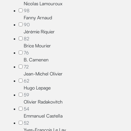
Nicolas Lamouroux
98
Fanny Arnaud
90
Jérémie Riquier
82
Brice Mourier
76
B. Camenen
72
Jean-Michel Olivier
62
Hugo Lepage
59
Olivier Radakovitch
54
Emmanuel Castella
52
Yves-François Le Lay