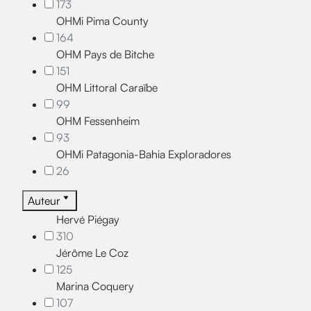
173
OHMi Pima County
164
OHM Pays de Bitche
151
OHM Littoral Caraïbe
99
OHM Fessenheim
93
OHMi Patagonia-Bahia Exploradores
26
Auteur
Hervé Piégay
310
Jérôme Le Coz
125
Marina Coquery
107