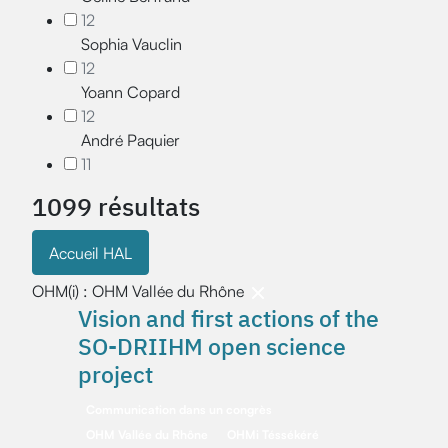
12
Sophia Vauclin
12
Yoann Copard
12
André Paquier
11
1099 résultats
Accueil HAL
OHM(i) : OHM Vallée du Rhône
Vision and first actions of the
SO-DRIIHM open science
project
Communication dans un congrès
OHM Vallée du Rhône
OHMi Téssékéré