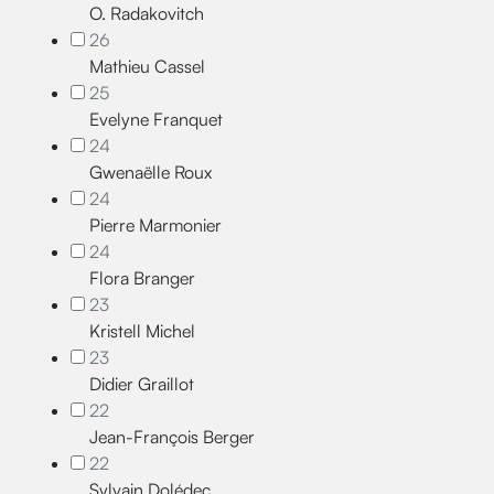
O. Radakovitch
26
Mathieu Cassel
25
Evelyne Franquet
24
Gwenaëlle Roux
24
Pierre Marmonier
24
Flora Branger
23
Kristell Michel
23
Didier Graillot
22
Jean-François Berger
22
Sylvain Dolédec