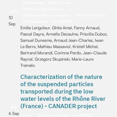
OHMi Nunavik
OHM Pyrénées
OHM Littoral Méditerranéen
2021
OHM Bassin Minier de Provence
OHM Littoral Caraïbe
10
OHM Fessenheim
hal-03341181
Sep
Emilie Lerigoleur, Ghita Amal, Fanny Arnaud,
Pascal Dayre, Armelle Decaulne, Priscilla Duboz,
Samuel Dunesme, Arnaud Jean-Charles, Iwan
Le Berre, Mathieu Massaviol, Kristell Michel,
Bertrand Morandi, Corinne Pardo, Jean-Claude
Raynal, Grzegorz Skupinski, Marie-Laure
Trémélo
Characterization of the nature
of the suspended particles
transported during the low
water levels of the Rhône River
(France) - CANADER project
2021
6 Sep
Poster
OHM Vallée du Rhône
hal-03356816