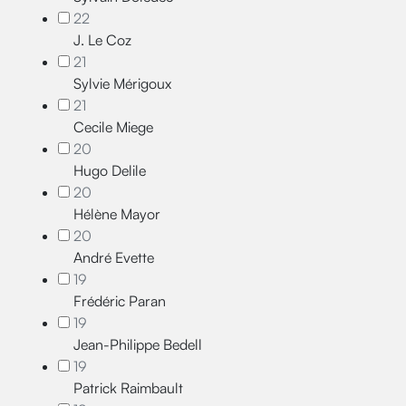
22
J. Le Coz
21
Sylvie Mérigoux
21
Cecile Miege
20
Hugo Delile
20
Hélène Mayor
20
André Evette
19
Frédéric Paran
19
Jean-Philippe Bedell
19
Patrick Raimbault