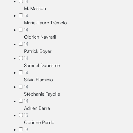
14
M. Masson
14
Marie-Laure Trémélo
14
Oldrich Navratil
14
Patrick Boyer
14
Samuel Dunesme
14
Silvia Flaminio
14
Stéphanie Fayolle
14
Adrien Barra
13
Corinne Pardo
13