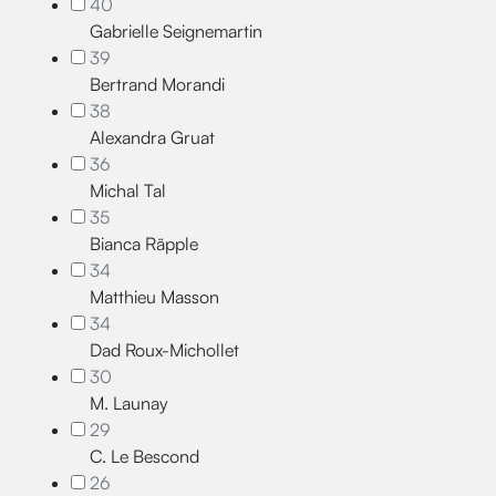
40
Gabrielle Seignemartin
39
Bertrand Morandi
38
Alexandra Gruat
36
Michal Tal
35
Bianca Räpple
34
Matthieu Masson
34
Dad Roux-Michollet
30
M. Launay
29
C. Le Bescond
26