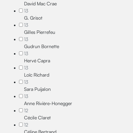
David Mac Crae
13
G. Grisot
13
Gilles Pierrefeu
13
Gudrun Bornette
13
Hervé Capra
13
Loïc Richard
13
Sara Puijalon
13
Anne Rivière-Honegger
12
Cécile Claret
12
Céline Bertrand