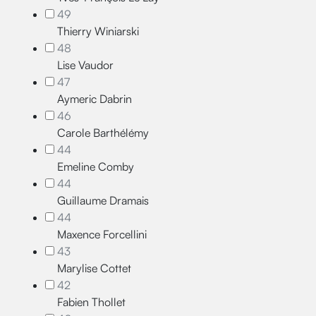
49
Thierry Winiarski
48
Lise Vaudor
47
Aymeric Dabrin
46
Carole Barthélémy
44
Emeline Comby
44
Guillaume Dramais
44
Maxence Forcellini
43
Marylise Cottet
42
Fabien Thollet