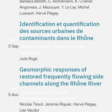
Barbara Belletti, C. Aichelmann, K. Cramer
Angonese, J. Mazouyer, Y. Le Lay, Michel
Lussault, Hervé Piégay
Identification et quantification
des sources urbaines de
contaminants dans le Rhône
2021
0 Sep
Mémoire d'étudiant
OHM Vallée du Rhône
hal-04583674
Julie Rogé
Geomorphic responses of
restored frequently flowing side
channels along the Rhône River
2021
Communication dans un congrès
5 Aoû
OHM Vallée du Rhône
hal-03338027
Nicolas Tissot, Jérémie Riquier, Hervé Piégay,
Lise Vaudor