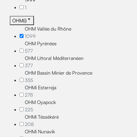
1999
1
OHM(i)
OHM Vallée du Rhône
1099
OHM Pyrénées
577
OHM Littoral Méditerranéen
377
OHM Bassin Minier de Provence
355
OHMi Estarreja
278
OHM Oyapock
225
OHMi Téssékéré
208
OHMi Nunavik