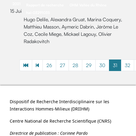
2021
Rapport de recherche
OHM Vallée du Rhône
15 Jui
hal-03291035
Hugo Delile, Alexandra Gruat, Marina Coquery,
Matthieu Masson, Aymeric Dabrin, Jérôme Le
Coz, Cecile Miege, Mickael Lagouy, Olivier
Radakovitch
26
27
28
29
30
31
32
Dispositif de Recherche Interdisciplinaire sur les
Interactions Hommes-Milieux (
DRIIHM
)
Centre National de Recherche Scientifique (
CNRS
)
Directrice de publication :
Corinne Pardo