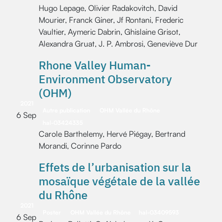
Hugo Lepage, Olivier Radakovitch, David
Mourier, Franck Giner, Jf Rontani, Frederic
Vaultier, Aymeric Dabrin, Ghislaine Grisot,
Alexandra Gruat, J. P. Ambrosi, Geneviève Dur
Rhone Valley Human-
Environment Observatory
(OHM)
2021
Autre publication
OHM Vallée du Rhône
6 Sep
hal-03424335
Carole Barthelemy, Hervé Piégay, Bertrand
Morandi, Corinne Pardo
Effets de l’urbanisation sur la
mosaïque végétale de la vallée
du Rhône
2021
Poster
OHM Vallée du Rhône
hal-03409593
6 Sep