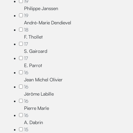
19
Philippe Janssen
19
André-Marie Dendievel
18
F. Thollet
17
S. Gairoard
17
E. Parrot
16
Jean Michel Olivier
16
Jérôme Labille
16
Pierre Marle
16
A. Dabrin
15