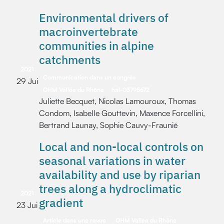
Environmental drivers of
macroinvertebrate
communities in alpine
catchments
2021
Communication dans un congrès
29 Jui
OHM Vallée du Rhône
hal-03795672
Juliette Becquet, Nicolas Lamouroux, Thomas
Condom, Isabelle Gouttevin, Maxence Forcellini,
Bertrand Launay, Sophie Cauvy-Fraunié
Local and non-local controls on
seasonal variations in water
availability and use by riparian
trees along a hydroclimatic
2021
gradient
23 Jui
Article dans une revue
OHM Vallée du Rhône