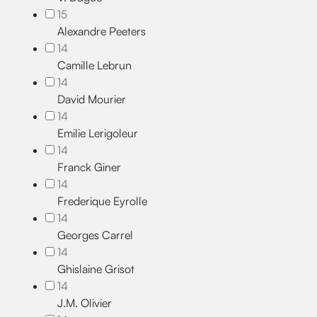
15
Alexandre Peeters
14
Camille Lebrun
14
David Mourier
14
Emilie Lerigoleur
14
Franck Giner
14
Frederique Eyrolle
14
Georges Carrel
14
Ghislaine Grisot
14
J.M. Olivier