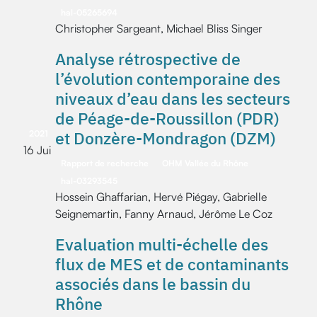
hal-05265694
Christopher Sargeant, Michael Bliss Singer
Analyse rétrospective de
l’évolution contemporaine des
niveaux d’eau dans les secteurs
de Péage-de-Roussillon (PDR)
et Donzère-Mondragon (DZM)
2021
16 Jui
Rapport de recherche
OHM Vallée du Rhône
hal-03293545
Hossein Ghaffarian, Hervé Piégay, Gabrielle
Seignemartin, Fanny Arnaud, Jérôme Le Coz
Evaluation multi-échelle des
flux de MES et de contaminants
associés dans le bassin du
Rhône