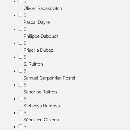
5
Olivier Radakovitch
5
Pascal Dayre
5
Philippe Deboudt
5
Priscilla Duboz
5
S. Ruitton
5
Samuel Carpentier-Postel
5
Sandrine Ruitton
5
Stefaniya Hantova
5
Sébastien Oliveau
5