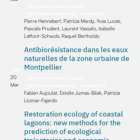
Communication dans un congrès
OHM Littoral Méditerranéen
hal-04650351
Pierre Hennebert, Patricia Merdy, Yves Lucas,
Pascale Prudent, Laurent Vassalo, Isabelle
Laffont-Schwob, Raquel Bertholdo
Antibiorésistance dans les eaux
naturelles de la zone urbaine de
Montpellier
2017
20
Communication dans un congrès
Mar
OHM Littoral Méditerranéen
hal-04651054
Fabien Aujoulat, Estelle Jumas-Bilak, Patricia
Licznar-Fajardo
Restoration ecology of coastal
lagoons: new methods for the
prediction of ecological