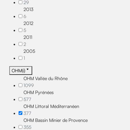
29
2013
6
2012
5
2011
2
2005
1
OHM(i)
OHM Vallée du Rhône
1099
OHM Pyrénées
577
OHM Littoral Méditerranéen
377
OHM Bassin Minier de Provence
355