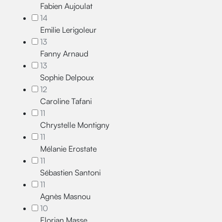
Fabien Aujoulat
14
Emilie Lerigoleur
13
Fanny Arnaud
13
Sophie Delpoux
12
Caroline Tafani
11
Chrystelle Montigny
11
Mélanie Erostate
11
Sébastien Santoni
11
Agnès Masnou
10
Florian Masse