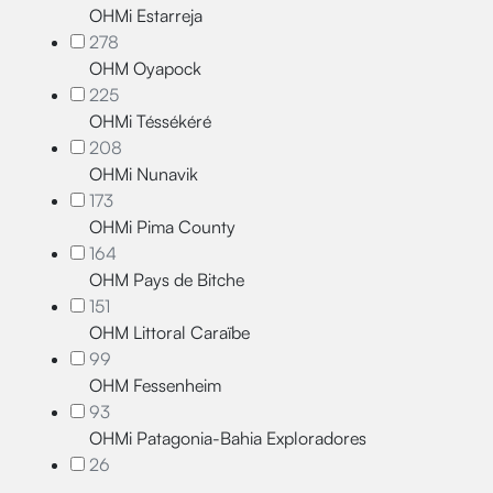
OHMi Estarreja
278
OHM Oyapock
225
OHMi Téssékéré
208
OHMi Nunavik
173
OHMi Pima County
164
OHM Pays de Bitche
151
OHM Littoral Caraïbe
99
OHM Fessenheim
93
OHMi Patagonia-Bahia Exploradores
26