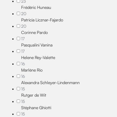
23
Frédéric Huneau
20
Patricia Licznar-Fajardo
20
Corinne Pardo
17
Pasqualini Vanina
17
Helene Rey-Valette
16
Marlène Rio
16
Alexandra Schleyer-Lindenmann
15
Rutger de Wit
15
Stéphane Ghiotti
15