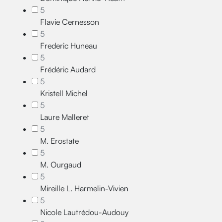
5
Flavie Cernesson
5
Frederic Huneau
5
Frédéric Audard
5
Kristell Michel
5
Laure Malleret
5
M. Erostate
5
M. Ourgaud
5
Mireille L. Harmelin-Vivien
5
Nicole Lautrédou-Audouy