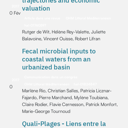
trajectories and economic
valuation
2017
0 Fév
Article dans une revue
OHM Littoral Méditerranéen
hal-01760597
Rutger de Wit, Hélène Rey-Valette, Juliette
Balavoine, Vincent Ouisse, Robert Lifran
Fecal microbial inputs to
coastal waters from an
urbanized basin
Communication dans un congrès
2017
OHM Littoral Méditerranéen
hal-01824847
0
Marlène Rio, Christian Salles, Patricia Licznar-
Fajardo, Pierre Marchand, Mylène Toubiana,
Claire Rodier, Flavie Cernesson, Patrick Monfort,
Marie-George Tournoud
Quali-Plages - Liens entre la