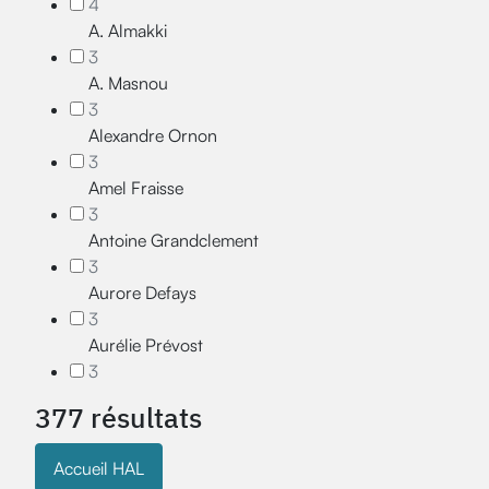
4
A. Almakki
3
A. Masnou
3
Alexandre Ornon
3
Amel Fraisse
3
Antoine Grandclement
3
Aurore Defays
3
Aurélie Prévost
3
377 résultats
Accueil HAL