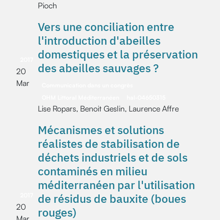
Pioch
Vers une conciliation entre
l'introduction d'abeilles
domestiques et la préservation
2017
des abeilles sauvages ?
20
Mar
Communication dans un congrès
OHM Littoral Méditerranéen
hal-04650315
Lise Ropars, Benoit Geslin, Laurence Affre
Mécanismes et solutions
réalistes de stabilisation de
déchets industriels et de sols
contaminés en milieu
méditerranéen par l'utilisation
de résidus de bauxite (boues
2017
20
rouges)
Mar