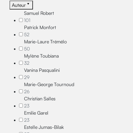
Auteur
Samuel Robert
101
Patrick Monfort
52
Marie-Laure Trémélo
50
Mylène Toubiana
32
Vanina Pasqualini
29
Marie-George Tournoud
26
Christian Salles
23
Emilie Garel
23
Estelle Jumas-Bilak