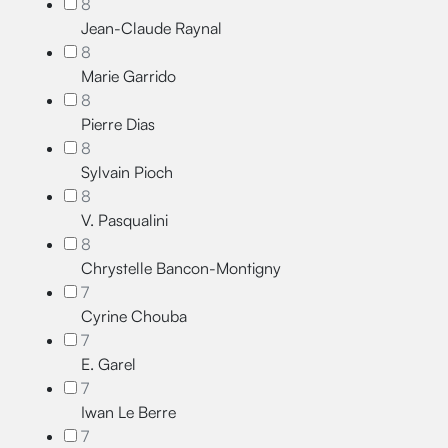
8
Jean-Claude Raynal
8
Marie Garrido
8
Pierre Dias
8
Sylvain Pioch
8
V. Pasqualini
8
Chrystelle Bancon-Montigny
7
Cyrine Chouba
7
E. Garel
7
Iwan Le Berre
7