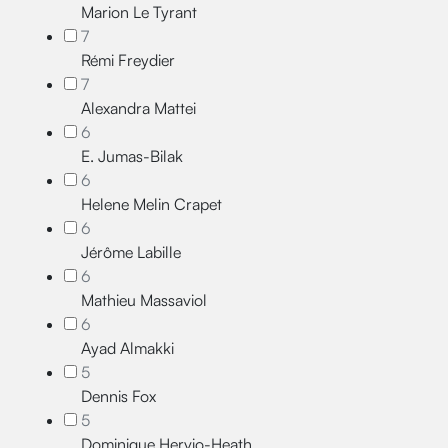
Marion Le Tyrant
7
Rémi Freydier
7
Alexandra Mattei
6
E. Jumas-Bilak
6
Helene Melin Crapet
6
Jérôme Labille
6
Mathieu Massaviol
6
Ayad Almakki
5
Dennis Fox
5
Dominique Hervio-Heath