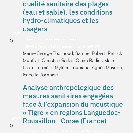
qualité sanitaire des plages
(eau et sable), les conditions
hydro-climatiques et les
usagers
2017
Communication dans un congrès
0
OHM Littoral Méditerranéen
hal-04650379
Marie-George Tournoud, Samuel Robert, Patrick
Monfort, Christian Salles, Claire Rodier, Marie-
Laure Trémélo, Mylène Toubiana, Agnès Masnou,
Isabelle Zorgniotti
Analyse anthropologique des
mesures sanitaires engagées
face à l’expansion du moustique
« Tigre » en régions Languedoc-
Roussillon - Corse (France)
2017
0
Chapitre d'ouvrage
OHM Littoral Méditerranéen