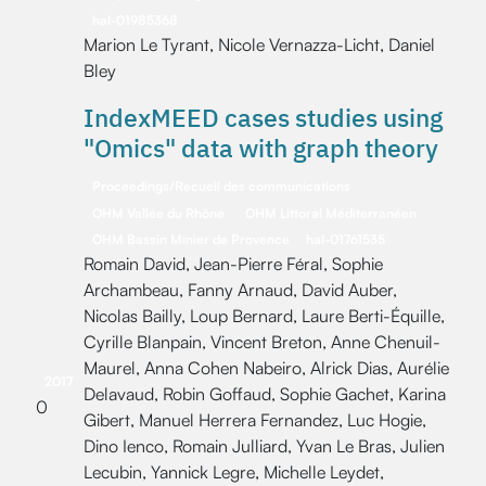
hal-01985368
Marion Le Tyrant, Nicole Vernazza-Licht, Daniel
Bley
IndexMEED cases studies using
"Omics" data with graph theory
Proceedings/Recueil des communications
OHM Vallée du Rhône
OHM Littoral Méditerranéen
OHM Bassin Minier de Provence
hal-01761535
Romain David, Jean-Pierre Féral, Sophie
Archambeau, Fanny Arnaud, David Auber,
Nicolas Bailly, Loup Bernard, Laure Berti-Équille,
Cyrille Blanpain, Vincent Breton, Anne Chenuil-
Maurel, Anna Cohen Nabeiro, Alrick Dias, Aurélie
2017
Delavaud, Robin Goffaud, Sophie Gachet, Karina
0
Gibert, Manuel Herrera Fernandez, Luc Hogie,
Dino Ienco, Romain Julliard, Yvan Le Bras, Julien
Lecubin, Yannick Legre, Michelle Leydet,