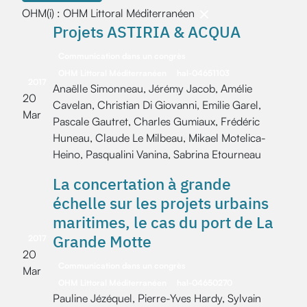
OHM(i) : OHM Littoral Méditerranéen
Projets ASTIRIA & ACQUA
Communication dans un congrès
OHM Littoral Méditerranéen
hal-04651103
2017
Anaëlle Simonneau, Jérémy Jacob, Amélie
20
Cavelan, Christian Di Giovanni, Emilie Garel,
Mar
Pascale Gautret, Charles Gumiaux, Frédéric
Huneau, Claude Le Milbeau, Mikael Motelica-
Heino, Pasqualini Vanina, Sabrina Etourneau
La concertation à grande
échelle sur les projets urbains
maritimes, le cas du port de La
Grande Motte
2017
20
Communication dans un congrès
Mar
OHM Littoral Méditerranéen
hal-04650270
Pauline Jézéquel, Pierre-Yves Hardy, Sylvain