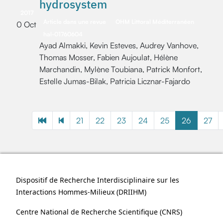
hydrosystem
2017
Article dans une revue
OHM Littoral Méditerranéen
0 Oct
hal-01760604
Ayad Almakki, Kevin Esteves, Audrey Vanhove,
Thomas Mosser, Fabien Aujoulat, Hélène
Marchandin, Mylène Toubiana, Patrick Monfort,
Estelle Jumas-Bilak, Patricia Licznar-Fajardo
21
22
23
24
25
26
27
Dispositif de Recherche Interdisciplinaire sur les
Interactions Hommes-Milieux (
DRIIHM
)
Centre National de Recherche Scientifique (
CNRS
)