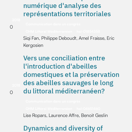
numérique d'analyse des
représentations territoriales
2018
Communication dans un congrès
0
OHM Littoral Méditerranéen
hal-01854358
Siqi Fan, Philippe Deboudt, Amel Fraisse, Eric
Kergosien
Vers une conciliation entre
l'introduction d'abeilles
domestiques et la préservation
des abeilles sauvages le long
2018
du littoral méditerranéen?
0
Communication dans un congrès
OHM Littoral Méditerranéen
hal-04651460
Lise Ropars, Laurence Affre, Benoit Geslin
Dynamics and diversity of