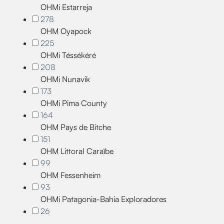
OHMi Estarreja
278
OHM Oyapock
225
OHMi Téssékéré
208
OHMi Nunavik
173
OHMi Pima County
164
OHM Pays de Bitche
151
OHM Littoral Caraïbe
99
OHM Fessenheim
93
OHMi Patagonia-Bahia Exploradores
26