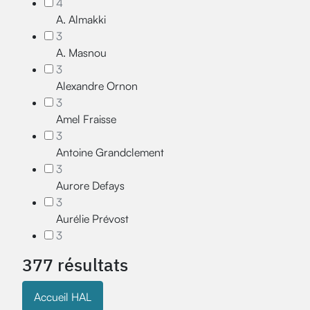
4
A. Almakki
3
A. Masnou
3
Alexandre Ornon
3
Amel Fraisse
3
Antoine Grandclement
3
Aurore Defays
3
Aurélie Prévost
3
377 résultats
Accueil HAL