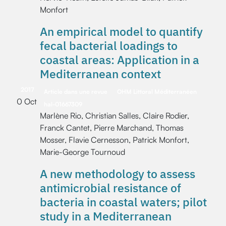
Monfort
An empirical model to quantify
fecal bacterial loadings to
coastal areas: Application in a
Mediterranean context
2017
Article dans une revue
OHM Littoral Méditerranéen
0 Oct
hal-01667309
Marlène Rio, Christian Salles, Claire Rodier,
Franck Cantet, Pierre Marchand, Thomas
Mosser, Flavie Cernesson, Patrick Monfort,
Marie-George Tournoud
A new methodology to assess
antimicrobial resistance of
bacteria in coastal waters; pilot
study in a Mediterranean