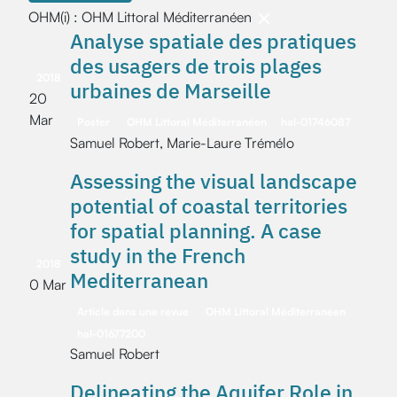
OHM(i) : OHM Littoral Méditerranéen
Analyse spatiale des pratiques
des usagers de trois plages
2018
urbaines de Marseille
20
Mar
Poster
OHM Littoral Méditerranéen
hal-01746087
Samuel Robert, Marie-Laure Trémélo
Assessing the visual landscape
potential of coastal territories
for spatial planning. A case
study in the French
2018
Mediterranean
0 Mar
Article dans une revue
OHM Littoral Méditerranéen
hal-01677200
Samuel Robert
Delineating the Aquifer Role in