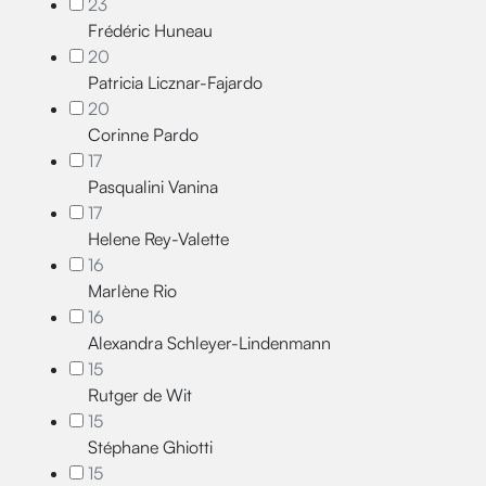
23
Frédéric Huneau
20
Patricia Licznar-Fajardo
20
Corinne Pardo
17
Pasqualini Vanina
17
Helene Rey-Valette
16
Marlène Rio
16
Alexandra Schleyer-Lindenmann
15
Rutger de Wit
15
Stéphane Ghiotti
15