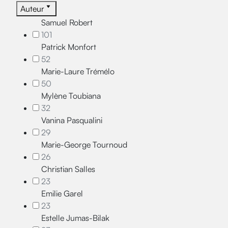
Auteur
Samuel Robert
101
Patrick Monfort
52
Marie-Laure Trémélo
50
Mylène Toubiana
32
Vanina Pasqualini
29
Marie-George Tournoud
26
Christian Salles
23
Emilie Garel
23
Estelle Jumas-Bilak