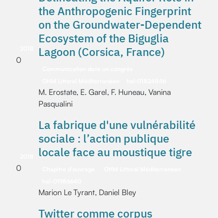
the Anthropogenic Fingerprint
on the Groundwater-Dependent
Ecosystem of the Biguglia
Lagoon (Corsica, France)
2018
0
Communication dans un congrès
OHM Littoral Méditerranéen
hal-01824846
M. Erostate, E. Garel, F. Huneau, Vanina
Pasqualini
La fabrique d'une vulnérabilité
sociale : l’action publique
locale face au moustique tigre
2018
0
Chapitre d'ouvrage
OHM Littoral Méditerranéen
hal-01986640
Marion Le Tyrant, Daniel Bley
Twitter comme corpus