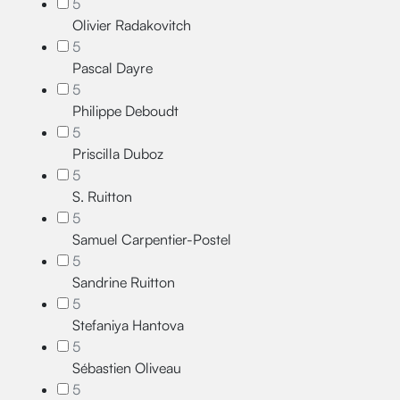
5
Olivier Radakovitch
5
Pascal Dayre
5
Philippe Deboudt
5
Priscilla Duboz
5
S. Ruitton
5
Samuel Carpentier-Postel
5
Sandrine Ruitton
5
Stefaniya Hantova
5
Sébastien Oliveau
5