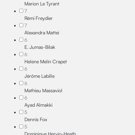
Marion Le Tyrant
7
Rémi Freydier
7
Alexandra Mattei
6
E. Jumas-Bilak
6
Helene Melin Crapet
6
Jérôme Labille
6
Mathieu Massaviol
6
Ayad Almakki
5
Dennis Fox
5
Dominique Hervio-Heath