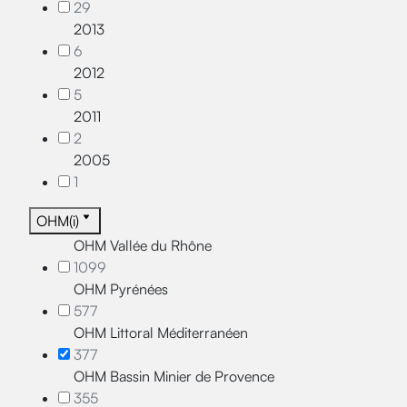
29
2013
6
2012
5
2011
2
2005
1
OHM(i)
OHM Vallée du Rhône
1099
OHM Pyrénées
577
OHM Littoral Méditerranéen
377
OHM Bassin Minier de Provence
355