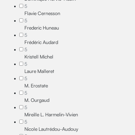
5
Flavie Cernesson
5
Frederic Huneau
5
Frédéric Audard
5
Kristell Michel
5
Laure Malleret
5
M. Erostate
5
M. Ourgaud
5
Mireille L. Harmelin-Vivien
5
Nicole Lautrédou-Audouy