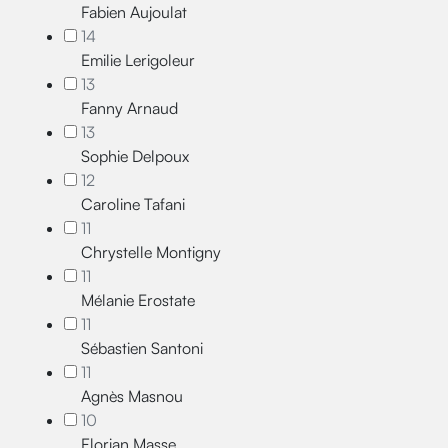
Fabien Aujoulat
14
Emilie Lerigoleur
13
Fanny Arnaud
13
Sophie Delpoux
12
Caroline Tafani
11
Chrystelle Montigny
11
Mélanie Erostate
11
Sébastien Santoni
11
Agnès Masnou
10
Florian Masse