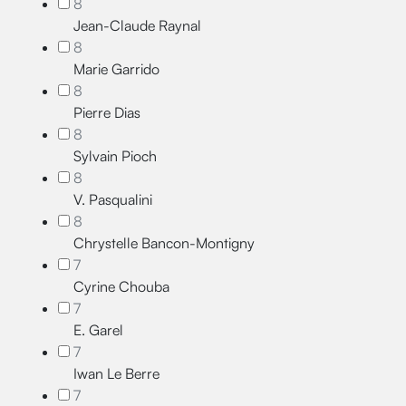
8
Jean-Claude Raynal
8
Marie Garrido
8
Pierre Dias
8
Sylvain Pioch
8
V. Pasqualini
8
Chrystelle Bancon-Montigny
7
Cyrine Chouba
7
E. Garel
7
Iwan Le Berre
7