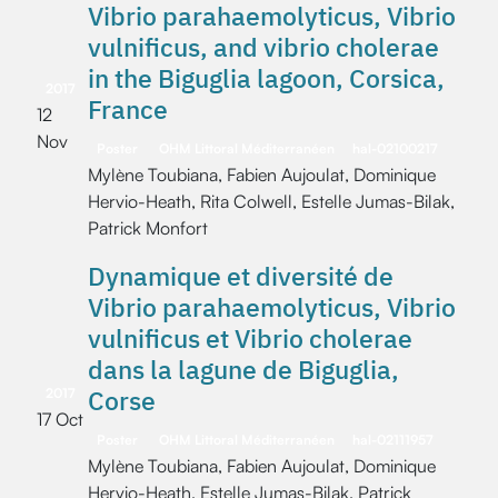
Vibrio parahaemolyticus, Vibrio
vulnificus, and vibrio cholerae
in the Biguglia lagoon, Corsica,
2017
France
12
Nov
Poster
OHM Littoral Méditerranéen
hal-02100217
Mylène Toubiana, Fabien Aujoulat, Dominique
Hervio-Heath, Rita Colwell, Estelle Jumas-Bilak,
Patrick Monfort
Dynamique et diversité de
Vibrio parahaemolyticus, Vibrio
vulnificus et Vibrio cholerae
dans la lagune de Biguglia,
Corse
2017
17 Oct
Poster
OHM Littoral Méditerranéen
hal-02111957
Mylène Toubiana, Fabien Aujoulat, Dominique
Hervio-Heath, Estelle Jumas-Bilak, Patrick