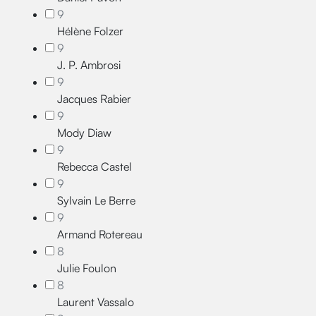
9
Hélène Folzer
9
J. P. Ambrosi
9
Jacques Rabier
9
Mody Diaw
9
Rebecca Castel
9
Sylvain Le Berre
9
Armand Rotereau
8
Julie Foulon
8
Laurent Vassalo