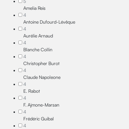
5
Amelia Reis
4
Antoine Dufourd-Lévêque
4
Aurélie Arnaud
4
Blanche Collin
4
Christopher Burot
4
Claude Napoleone
4
E. Rabot
4
F. Ajmone-Marsan
4
Frédéric Guibal
4