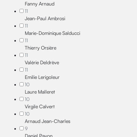
Fanny Arnaud
11
Jean-Paul Ambrosi
11
Marie-Dominique Salducci
11
Thierry Orsière
11
Valérie Deldrève
11
Emilie Lerigoleur
10
Laure Malleret
10
Virgile Calvert
10
Arnaud Jean-Charles
9
Daniel Pavon