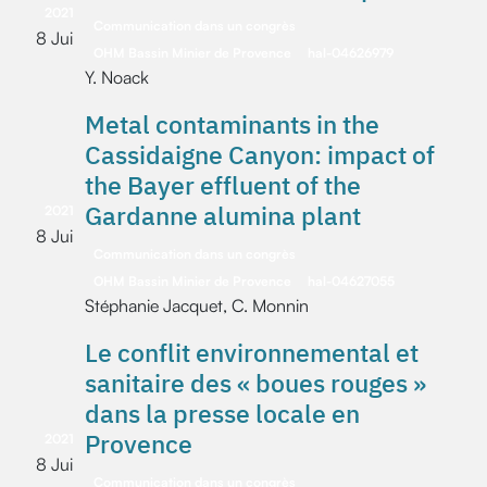
2021
Communication dans un congrès
8 Jui
OHM Bassin Minier de Provence
hal-04626979
Y. Noack
Metal contaminants in the
Cassidaigne Canyon: impact of
the Bayer effluent of the
Gardanne alumina plant
2021
8 Jui
Communication dans un congrès
OHM Bassin Minier de Provence
hal-04627055
Stéphanie Jacquet, C. Monnin
Le conflit environnemental et
sanitaire des « boues rouges »
dans la presse locale en
Provence
2021
8 Jui
Communication dans un congrès