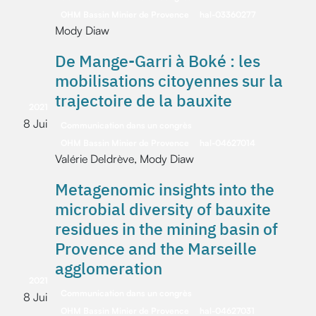
OHM Bassin Minier de Provence
hal-03360277
Mody Diaw
De Mange-Garri à Boké : les
mobilisations citoyennes sur la
trajectoire de la bauxite
2021
8 Jui
Communication dans un congrès
OHM Bassin Minier de Provence
hal-04627014
Valérie Deldrève, Mody Diaw
Metagenomic insights into the
microbial diversity of bauxite
residues in the mining basin of
Provence and the Marseille
agglomeration
2021
Communication dans un congrès
8 Jui
OHM Bassin Minier de Provence
hal-04627031