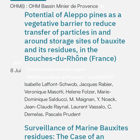
OHM(i) : OHM Bassin Minier de Provence
Potential of Aleppo pines as a
vegetative barrier to reduce
transfer of particles in and
around storage sites of bauxite
and its residues, in the
Bouches-du-Rhône (France)
2021
Communication dans un congrès
8 Jui
OHM Bassin Minier de Provence
hal-04627037
Isabelle Laffont-Schwob, Jacques Rabier,
Veronique Masotti, Helene Folzer, Marie-
Dominique Salducci, M. Maignan, Y. Noack,
Jean-Claude Raynal, Laurent Vassalo, C.
Demelas, Pascale Prudent
Surveillance of Marine Bauxites
residues: The Case of an