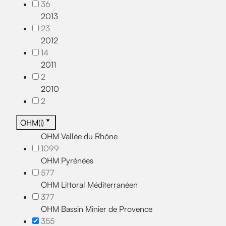
36
2013
23
2012
14
2011
2
2010
2
OHM(i)
OHM Vallée du Rhône
1099
OHM Pyrénées
577
OHM Littoral Méditerranéen
377
OHM Bassin Minier de Provence
355