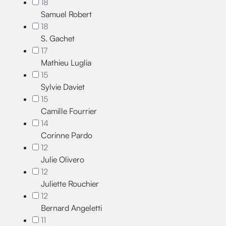
18
Samuel Robert
18
S. Gachet
17
Mathieu Luglia
15
Sylvie Daviet
15
Camille Fourrier
14
Corinne Pardo
12
Julie Olivero
12
Juliette Rouchier
12
Bernard Angeletti
11