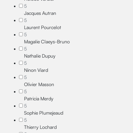
5
Jacques Autran
5
Laurent Pourcelot
5
Magalie Claeys-Bruno
5
Nathalie Dupuy
5
Ninon Viard
5
Olivier Masson
5
Patricia Merdy
5
Sophie Plumejeaud
5
Thierry Lochard