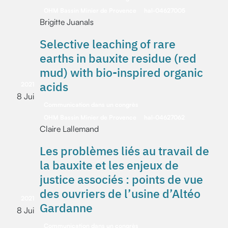
OHM Bassin Minier de Provence
hal-04627005
Brigitte Juanals
Selective leaching of rare
earths in bauxite residue (red
mud) with bio-inspired organic
acids
2021
8 Jui
Communication dans un congrès
OHM Bassin Minier de Provence
hal-04627062
Claire Lallemand
Les problèmes liés au travail de
la bauxite et les enjeux de
justice associés : points de vue
des ouvriers de l’usine d’Altéo
2021
Gardanne
8 Jui
Communication dans un congrès