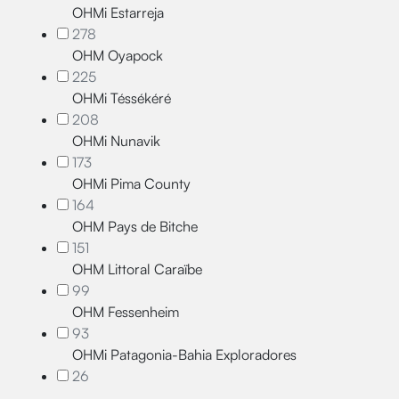
OHMi Estarreja
278
OHM Oyapock
225
OHMi Téssékéré
208
OHMi Nunavik
173
OHMi Pima County
164
OHM Pays de Bitche
151
OHM Littoral Caraïbe
99
OHM Fessenheim
93
OHMi Patagonia-Bahia Exploradores
26