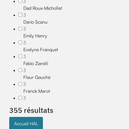
3
Dad Roux-Michollet
3
Dario Scanu
3
Emily Henry
3
Evelyne Franquet
3
Fabio Ziarelli
3
Fleur Gauché
3
Franck Marot
3
355 résultats
Accueil HAL