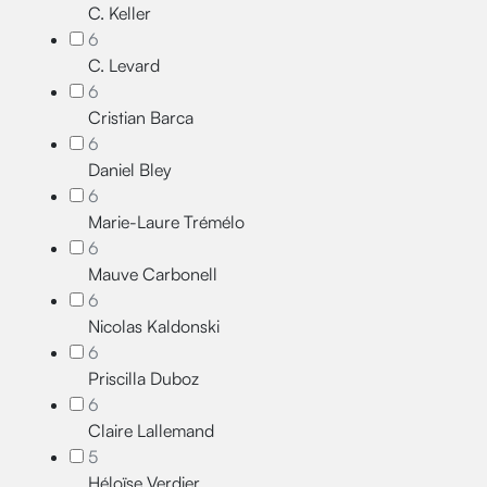
C. Keller
6
C. Levard
6
Cristian Barca
6
Daniel Bley
6
Marie-Laure Trémélo
6
Mauve Carbonell
6
Nicolas Kaldonski
6
Priscilla Duboz
6
Claire Lallemand
5
Héloïse Verdier