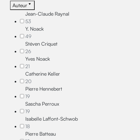
Auteur
Jean-Claude Raynal
53
Y. Noack
49
Stéven Criquet
26
Yves Noack
21
Catherine Keller
20
Pierre Hennebert
19
Sascha Perroux
19
Isabelle Laffont-Schwob
18
Pierre Batteau