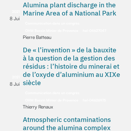
Alumina plant discharge in the
Marine Area of a National Park
2021
8 Jui
Communication dans un congrès
OHM Bassin Minier de Provence
hal-04627047
Pierre Batteau
De « l’invention » de la bauxite
à la question de la gestion des
résidus : l’histoire du minerai et
de l’oxyde d’aluminium au XIXe
2021
siècle
8 Jui
Communication dans un congrès
OHM Bassin Minier de Provence
hal-04626975
Thierry Renaux
Atmospheric contaminations
around the alumina complex