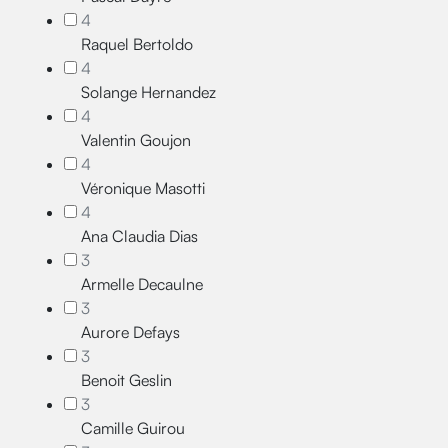
4
Raquel Bertoldo
4
Solange Hernandez
4
Valentin Goujon
4
Véronique Masotti
4
Ana Claudia Dias
3
Armelle Decaulne
3
Aurore Defays
3
Benoit Geslin
3
Camille Guirou