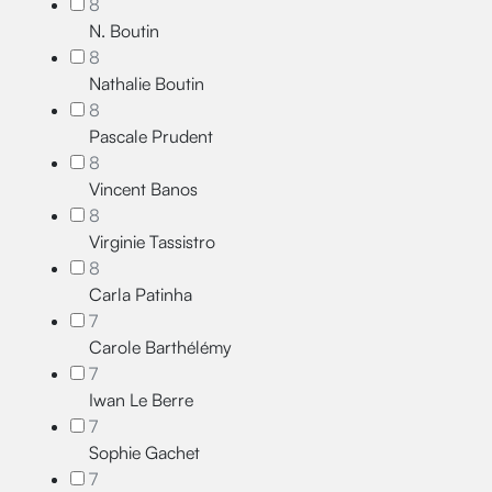
8
N. Boutin
8
Nathalie Boutin
8
Pascale Prudent
8
Vincent Banos
8
Virginie Tassistro
8
Carla Patinha
7
Carole Barthélémy
7
Iwan Le Berre
7
Sophie Gachet
7