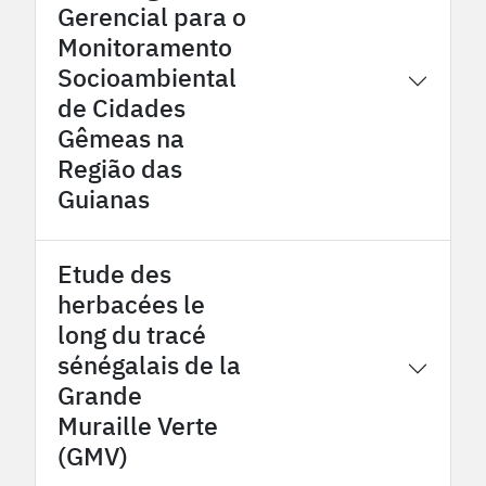
Gerencial para o
Monitoramento
Socioambiental
2026
OHM Oyapock
de Cidades
Gêmeas na
Região das
Guianas
Etude des
herbacées le
long du tracé
sénégalais de la
2026
OHMi Tessékéré
Grande
Muraille Verte
(GMV)