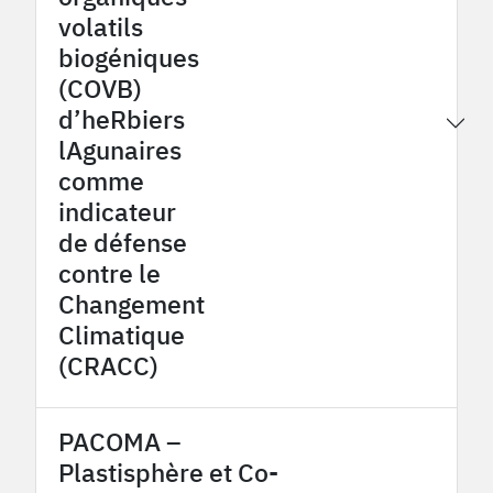
volatils
biogéniques
(COVB)
d’heRbiers
2026
OHM Littoral méditerranéen
lAgunaires
comme
indicateur
de défense
contre le
Changement
Climatique
(CRACC)
PACOMA –
Plastisphère et Co-