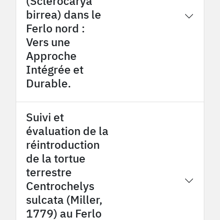
(Sclerocarya
birrea) dans le
2024
OHMi Tessékéré
Ferlo nord :
Vers une
Approche
Intégrée et
Durable.
Suivi et
évaluation de la
réintroduction
de la tortue
terrestre
2024
OHMi Tessékéré
Centrochelys
sulcata (Miller,
1779) au Ferlo