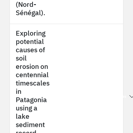
(Nord-
Sénégal).
Exploring
potential
causes of
soil
erosion on
centennial
timescales
in
2024
OHMi Patagonia-Bahia Exploradores
Patagonia
using a
lake
sediment
record