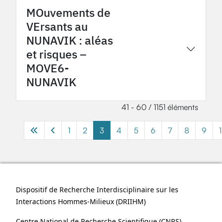
MOuvements de
VErsants au
NUNAVIK : aléas
2024
OHMi Nunavik
et risques –
MOVE6-
NUNAVIK
41 - 60 / 1151 éléments
1
2
3
4
5
6
7
8
9
Dispositif de Recherche Interdisciplinaire sur les
Interactions Hommes-Milieux (
DRIIHM
)
Centre National de Recherche Scientifique (
CNRS
)