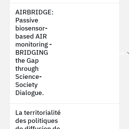
AIRBRIDGE:
Passive
biosensor-
based AIR
monitoring -
BRIDGING
2026
OHMi Estarreja
OHMi Tessékéré
the Gap
through
Science-
Society
Dialogue.
La territorialité
des politiques
de diffusion de