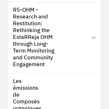
R5-OHM -
Research and
Restitution:
Rethinking the
EstaRReja OHM
2026
OHMi Estarreja
through Long-
Term Monitoring
and Community
Engagement
Les
émissions
de
Composés
organiques