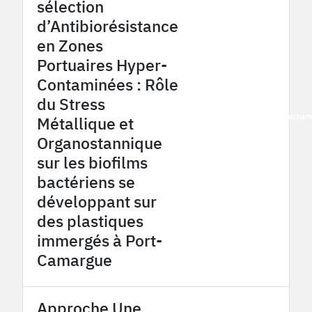
sélection
d’Antibiorésistance
en Zones
Portuaires Hyper-
Contaminées : Rôle
du Stress
2026
OHM Littoral méditerra
Métallique et
Organostannique
sur les biofilms
bactériens se
développant sur
des plastiques
immergés à Port-
Camargue
Approche Une