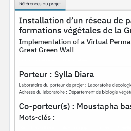
Références du projet
Installation d’un réseau de p
formations végétales de la G
Implementation of a Virtual Perman
Great Green Wall
2026
Projet OHM
OHMi Tessékéré
Porteur :
Sylla Diara
Laboratoire du porteur de projet : Laboratoire d'écolog
Adresse du laboratoire : Département de biologie végét
Co-porteur(s) :
Moustapha bas
Mots-clés :
Grande Muraille Verte
Suivi écologique à long terme
Parcelle