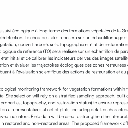
 de suivi écologique à long terme des formations végétales de la G
élédétection. Le choix des sites reposera sur un échantillonnage str
gétation, couvert arboré, sols, topographie et état de restauration)
logique de référence (T0) sera réalisée sur un échantillon de parc
tat initial et de calibrer les indicateurs dérivés des images satel
ion et évaluer les trajectoires écologiques des zones restaurées e
buant à l’évaluation scientifique des actions de restauration et a
 ecological monitoring framework for vegetation formations withi
. Site selection will rely on a stratified sampling approach, buil
il properties, topography, and restoration status) to ensure repre
 on a representative subset of plots, including detailed characte
erived indicators. Field data will be used to strengthen the interp
 in restored and non-restored areas. The proposed framework offe