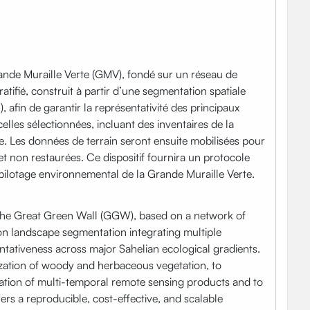
rande Muraille Verte (GMV), fondé sur un réseau de
atifié, construit à partir d’une segmentation spatiale
, afin de garantir la représentativité des principaux
elles sélectionnées, incluant des inventaires de la
lite. Les données de terrain seront ensuite mobilisées pour
t non restaurées. Ce dispositif fournira un protocole
u pilotage environnemental de la Grande Muraille Verte.
n the Great Green Wall (GGW), based on a network of
t on landscape segmentation integrating multiple
sentativeness across major Sahelian ecological gradients.
rization of woody and herbaceous vegetation, to
retation of multi-temporal remote sensing products and to
rs a reproducible, cost-effective, and scalable