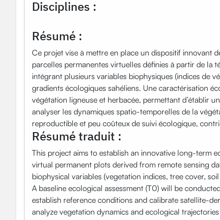
Disciplines :
Biologie environnementale, écologie et évolution
Résumé :
Ce projet vise à mettre en place un dispositif innovant
parcelles permanentes virtuelles définies à partir de la t
intégrant plusieurs variables biophysiques (indices de vé
gradients écologiques sahéliens. Une caractérisation éco
végétation ligneuse et herbacée, permettant d’établir un é
analyser les dynamiques spatio-temporelles de la végétat
reproductible et peu coûteux de suivi écologique, contri
Résumé traduit :
This project aims to establish an innovative long-term
virtual permanent plots derived from remote sensing data
biophysical variables (vegetation indices, tree cover, so
A baseline ecological assessment (T0) will be conducted
establish reference conditions and calibrate satellite-d
analyze vegetation dynamics and ecological trajectories