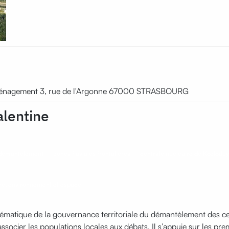
d’Aménagement 3, rue de l'Argonne 67000 STRASBOURG
alentine
démantèlement
zones fluviales frontalières
centrale nucléaire de Kozlodu
ne, environnement et espace
lématique de la gouvernance territoriale du démantèlement des ce
 associer les populations locales aux débats. Il s’appuie sur les p