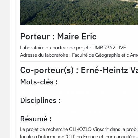
Porteur :
Maire Eric
Laboratoire du porteur de projet : UMR 7362 LIVE
Adresse du laboratoire : Faculté de Géographie et 
Co-porteur(s) :
Erné-Heintz V
Mots-clés :
CLI (Commisions Locale d'information)
centrales nucléaires
Disciplines :
Institutions, gouvernance et systèmes juridiques
Mobilité humai
Résumé :
Le projet de recherche CLIKOZLO s’inscrit dans la prob
locales d’information (CLI) en France et leur capacité à