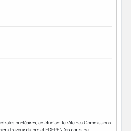
y
ntrales nucléaires, en étudiant le rôle des Commissions
remiers travaux du projet EDEPEN (en cours de