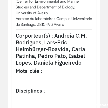
(Center for Environmental and Marine
Studies) and Department of Biology,
University of Aveiro
Adresse du laboratoire : Campus Universitário
de Santiago, 3810-193 Aveiro
Co-porteur(s) :
Andreia C.M.
Rodrigues, Lars-Eric
Heimbürger-Boavida, Carla
Patinha, Pedro Pato, Isabel
Lopes, Daniela Figueiredo
Mots-clés :
Knowledge-return
Food safety
Engagement
Participatory activity
Disciplines :
Chimie physique et analytique
Molécules de la vie : Mécanismes biologiques, structures et foncti