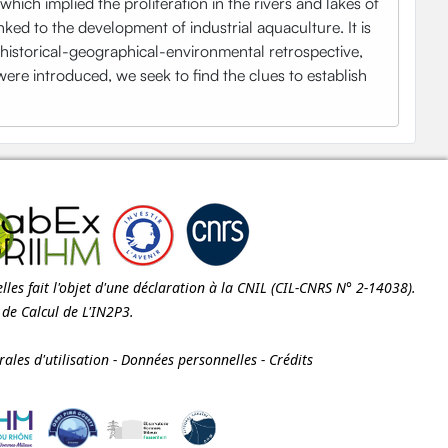
which implied the proliferation in the rivers and lakes of
nked to the development of industrial aquaculture. It is
 a historical-geographical-environmental retrospective,
e introduced, we seek to find the clues to establish
les fait l'objet d'une déclaration à la
CNIL
(CIL-CNRS N° 2-14038).
e de Calcul de
L'IN2P3
.
ales d'utilisation
-
Données personnelles
-
Crédits