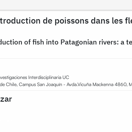
ntroduction de poissons dans les f
uction of fish into Patagonian rivers: a t
vestigaciones Interdisciplinaria UC
ica de Chile, Campus San Joaquín - Avda.Vicuña Mackenna 4860, M
azar
onization