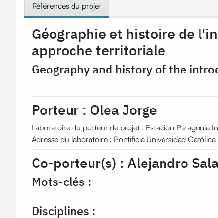
Références du projet
Géographie et histoire de l'i
approche territoriale
Geography and history of the introd
2024
Projet OHM
OHMi Patagonia-Bahia Exploradores
Porteur :
Olea Jorge
Laboratoire du porteur de projet : Estación Patagonia In
Adresse du laboratoire : Pontificia Universidad Catól
Co-porteur(s) :
Alejandro Sal
Mots-clés :
Patagonia
Salmonideos
environmental transformation
col
Disciplines :