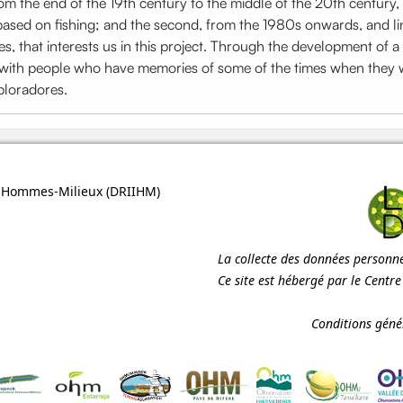
rom the end of the 19th century to the middle of the 20th century, 
ty based on fishing; and the second, from the 1980s onwards, and li
oses, that interests us in this project. Through the development of
ith people who have memories of some of the times when they wer
xploradores.
ns Hommes-Milieux (
DRIIHM
)
La collecte des données personnel
Ce site est hébergé par le Centr
Conditions génér