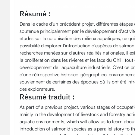
Cultures et production culturelle
Étude du passé humain
Mobi
Résumé :
Dans le cadre d'un précédent projet, différentes étapes
soutenue principalement par le développement d'activité
études sur la colonisation des milieux aquatiques, ce qui
possibilité d'explorer l'introduction d'espèces de salmo
recherches menées sur d'autres réalités nationales, il ex
la prolifération dans les rivières et les lacs du Chili, to
développement de l'aquaculture industrielle. C'est ce pr
d'une rétrospective historico-géographico-environnementa
souviennent de certaines des époques où ils ont été intro
des explorateurs.
Résumé traduit :
As part of a previous project, various stages of occupa
mainly in the development of livestock and forestry activ
aquatic environments, which will allow us to learn about 
introduction of salmonid species as a parallel story to t