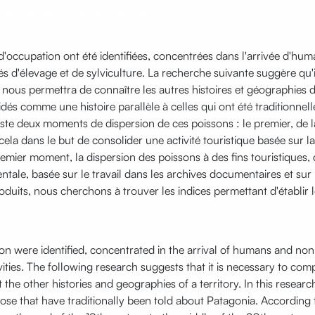
lité humaine, environnement et espace
 d'occupation ont été identifiées, concentrées dans l'arrivée d'hu
s d'élevage et de sylviculture. La recherche suivante suggère qu'
 nous permettra de connaître les autres histoires et géographies d
nidés comme une histoire parallèle à celles qui ont été traditionne
iste deux moments de dispersion de ces poissons : le premier, de la
ut cela dans le but de consolider une activité touristique basée sur l
emier moment, la dispersion des poissons à des fins touristiques, 
le, basée sur le travail dans les archives documentaires et sur le
duits, nous cherchons à trouver les indices permettant d'établir le
tion were identified, concentrated in the arrival of humans and n
ities. The following research suggests that it is necessary to comp
the other histories and geographies of a territory. In this research
hose that have traditionally been told about Patagonia. According t