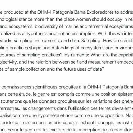
dge produced at the OHM-I Patagonia Bahía Exploradores to address
temological stance more than the place women should occupy in r
s and ecosystems, biodiversity of marine and terrestrial ecosyste
lized as a hypothesis and not an assumption. With this we inten
 to study: sampling, instruments, and data. Sampling: How do sam
ng practices shape understandings of ecosystems and environment
ourses of sampling practices? Instruments: What are the capabilit
jectivity, and the relation between self and measurement embedde
es of sample collection and the future uses of data?
connaissances scientifiques produites à la OHM-I Patagonia Bahía
 Dans cette étude, le genre est compris comme une position épis
soutenons que les données produites sur les variations des phénom
 terrestres, les changements dans l'utilisation des terres devra
ptualisé comme une hypothèse et non comme une supposition. Nou
 porte sur trois processus principaux : l'échantillonnage, les ins
thèses sur le genre et le sexe lors de la conception des échantil