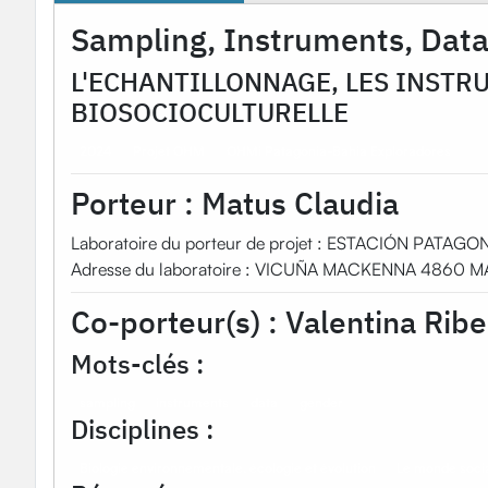
Sampling, Instruments, Data
L'ECHANTILLONNAGE, LES INSTR
BIOSOCIOCULTURELLE
2024
Projet OHM
OHMi Patagonia-Bahia Exploradores
Porteur :
Matus Claudia
Laboratoire du porteur de projet : ESTACIÓN PATA
Adresse du laboratoire : VICUÑA MACKENNA 4860 
Co-porteur(s) :
Valentina Ribe
Mots-clés :
sampling
instruments
data
gender
Disciplines :
Biologie environnementale, écologie et évolution
Le monde social