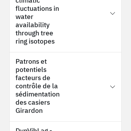
fluctuations in
2015
Rhone Valley OHM
water
availability
through tree
ring isotopes
Patrons et
potentiels
facteurs de
contrôle de la
2015
Rhone Valley OHM
sédimentation
des casiers
Girardon
DynVibLag -