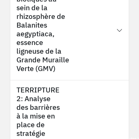
sein de la
rhizosphère de
Balanites
2015
Tessekere OHMi
aegyptiaca,
essence
ligneuse de la
Grande Muraille
Verte (GMV)
TERRIPTURE
2: Analyse
des barrières
à la mise en
place de
stratégie
2015
Pyrénées - Haut Vicdessos/Hautes 