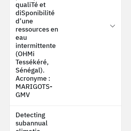
qualiTé et
diSponibilité
d’une
2015
Tessekere OHMi
ressources en
eau
intermittente
(OHMi
Tessékéré,
Sénégal).
Acronyme :
MARIGOTS-
GMV
Detecting
subannual
climatic