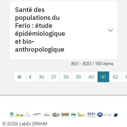
Santé des
populations du
Ferlo : étude
2015
Tessekere OHMi
épidémiologique
et bio-
anthropologique
801 - 820 / 1151 items
36
37
38
39
40
41
42
© 2026 LabEx DRIIHM