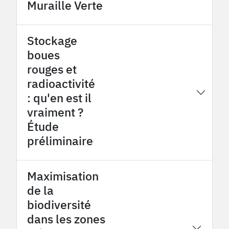
Muraille Verte
Stockage
boues
rouges et
radioactivité
2015
Provence Coalfield OHM
: qu'en est il
vraiment ?
Étude
préliminaire
Maximisation
de la
biodiversité
dans les zones
2015
Tessekere OHMi