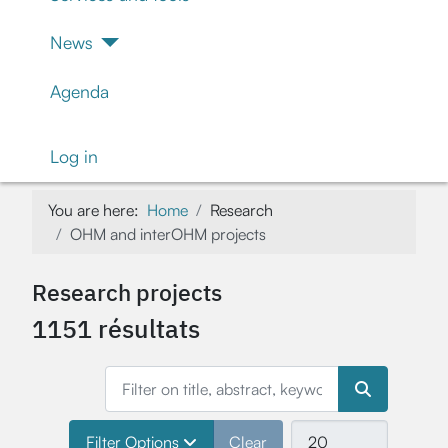
News
Agenda
Log in
You are here:
Home
Research
OHM and interOHM projects
Research projects
1151 résultats
Filter on title, abstract, keywords, project leader’s
Select number of items
Filter Options
Clear