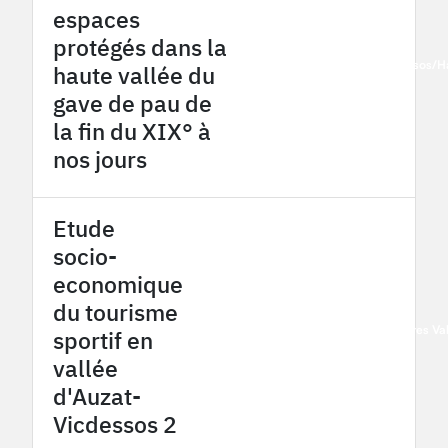
espaces
protégés dans la
2015
Pyrénées - Haut Vicdessos/H
haute vallée du
gave de pau de
la fin du XIX° à
nos jours
Etude
socio-
economique
du tourisme
2015
Pyrénées - Haut Vicdessos/Hautes V
sportif en
vallée
d'Auzat-
Vicdessos 2