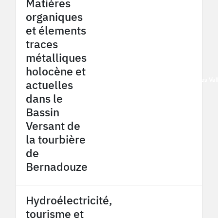
Matières
organiques
et élements
traces
métalliques
holocène et
2015
Pyrénées - Haut Vicdessos/Hautes Va
actuelles
dans le
Bassin
Versant de
la tourbière
de
Bernadouze
Hydroélectricité,
tourisme et