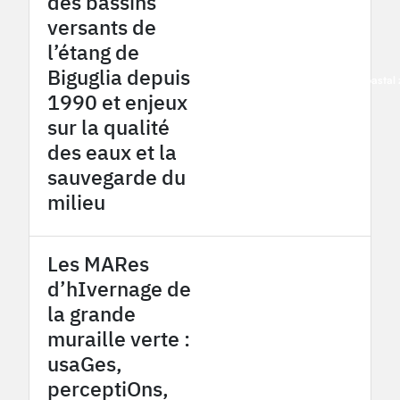
des bassins
versants de
l’étang de
Biguglia depuis
2015
French Mediterranean coasta
1990 et enjeux
sur la qualité
des eaux et la
sauvegarde du
milieu
Les MARes
d’hIvernage de
la grande
muraille verte :
usaGes,
perceptiOns,