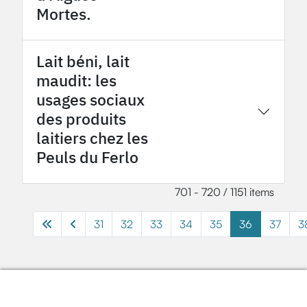
Mortes.
Lait béni, lait
maudit: les
usages sociaux
2016
Tessekere OHMi
des produits
laitiers chez les
Peuls du Ferlo
701 - 720 / 1151 items
31
32
33
34
35
36
37
3