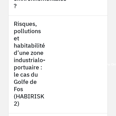
?
Risques,
pollutions
et
habitabilité
d’une zone
industrialo-
2016
French Mediterranean coastal zone O
portuaire :
le cas du
Golfe de
Fos
(HABIRISK
2)