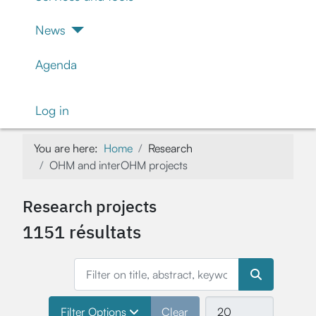
News
Agenda
Log in
You are here:
Home
Research
OHM and interOHM projects
Research projects
1151 résultats
Filter on title, abstract, keywords, project leader’s
Select number of items
Filter Options
Clear