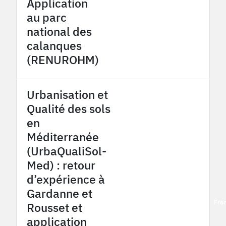
Application
au parc
national des
calanques
(RENUROHM)
Urbanisation et
Qualité des sols
en
Méditerranée
(UrbaQualiSol-
Med) : retour
d’expérience à
Gardanne et
2016
Provence Coalfield OHM
Fre
Rousset et
application