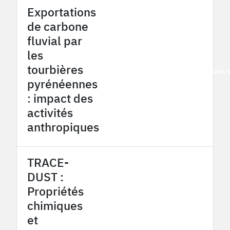
Exportations
de carbone
fluvial par
les
tourbières
2016
Pyrénées - Haut Vicdessos/Hautes 
pyrénéennes
: impact des
activités
anthropiques
TRACE-
DUST :
Propriétés
chimiques
et