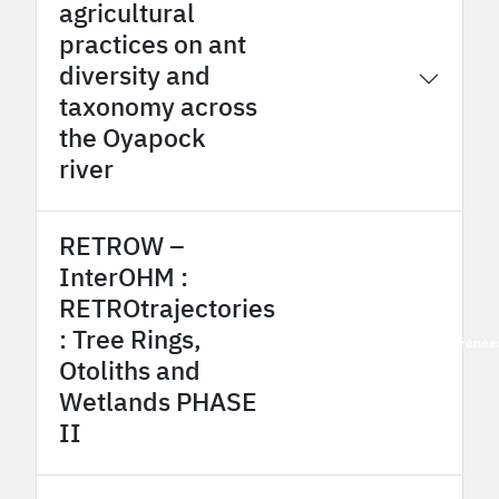
agricultural
practices on ant
diversity and
2016
Oyapock OHM
taxonomy across
the Oyapock
river
RETROW –
InterOHM :
RETROtrajectories
: Tree Rings,
2016
Estarreja OHMi
Pyrénée
Otoliths and
Wetlands PHASE
II