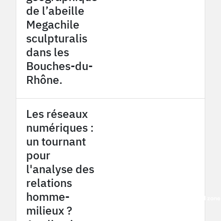
de l’abeille
Megachile
sculpturalis
dans les
Bouches-du-
Rhône.
Les réseaux
numériques :
un tournant
pour
l'analyse des
relations
homme-
2016
French Mediterranean coastal zon
milieux ?