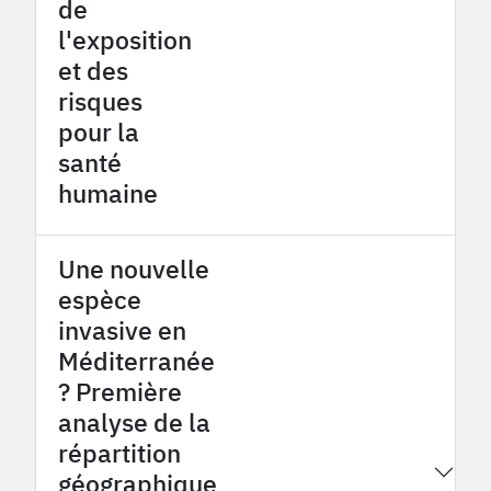
de
l'exposition
et des
risques
pour la
santé
humaine
Une nouvelle
espèce
invasive en
Méditerranée
? Première
analyse de la
répartition
2016
Provence Coalfield OHM
géographique