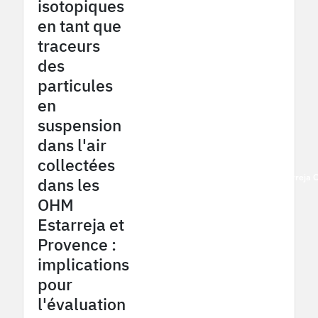
isotopiques
en tant que
traceurs
des
particules
en
suspension
dans l'air
collectées
2016
Provence Coalfield OHM
Estarreja
dans les
OHM
Estarreja et
Provence :
implications
pour
l'évaluation