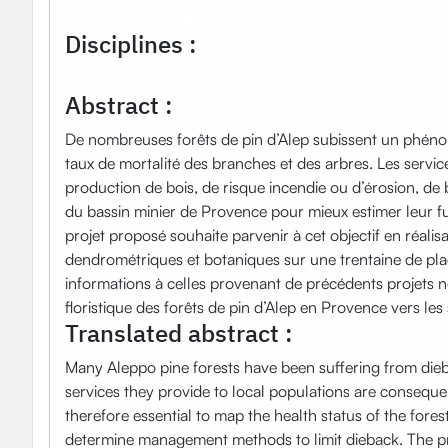
Santé des forêts
diversité floristique
pin d'Alep
vulnérabilit
Disciplines :
Botanique
Dendrochronologie
Ecologie
Abstract :
De nombreuses forêts de pin d’Alep subissent un phén
taux de mortalité des branches et des arbres. Les serv
production de bois, de risque incendie ou d’érosion, de bi
du bassin minier de Provence pour mieux estimer leur fu
projet proposé souhaite parvenir à cet objectif en réalis
dendrométriques et botaniques sur une trentaine de plac
informations à celles provenant de précédents projets no
floristique des forêts de pin d’Alep en Provence vers les 
Translated abstract :
Many Aleppo pine forests have been suffering from dieb
services they provide to local populations are consequent
therefore essential to map the health status of the fores
determine management methods to limit dieback. The prop