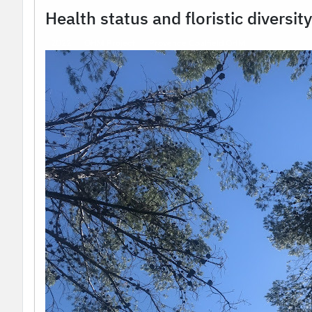
Health status and floristic diversit
2022
OHM Project
Provence Coalfield OHM