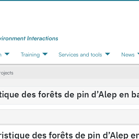
vironment Interactions
n
Training
Services and tools
News
ojects
ristique des forêts de pin d’Alep en
loristique des forêts de pin d’Alep