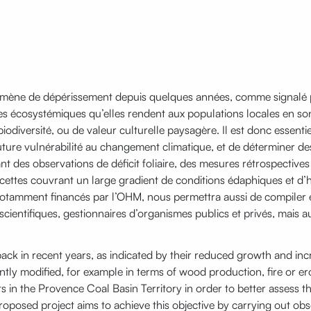
é
croissance
résilience
omène de dépérissement depuis quelques années, comme signalé p
ices écosystémiques qu’elles rendent aux populations locales en s
odiversité, ou de valeur culturelle paysagère. Il est donc essentiel
ture vulnérabilité au changement climatique, et de déterminer des
ant des observations de déficit foliaire, des mesures rétrospectives
ettes couvrant un large gradient de conditions édaphiques et d’h
tamment financés par l’OHM, nous permettra aussi de compiler et di
scientifiques, gestionnaires d’organismes publics et privés, mais a
ack in recent years, as indicated by their reduced growth and in
ly modified, for example in terms of wood production, fire or erosio
ts in the Provence Coal Basin Territory in order to better assess th
osed project aims to achieve this objective by carrying out obse