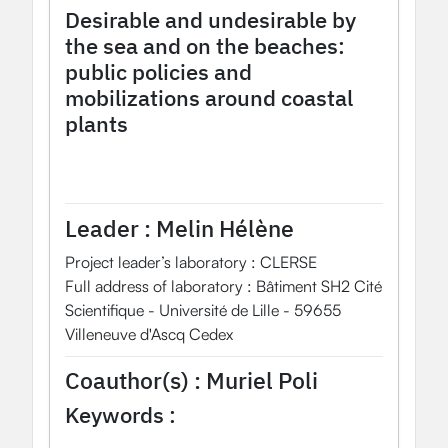
Desirable and undesirable by
the sea and on the beaches:
public policies and
mobilizations around coastal
plants
2022
OHM Project
French Mediterranean coastal zone OHM
Leader :
Melin Hélène
Project leader’s laboratory : CLERSE
Full address of laboratory : Bâtiment SH2 Cité
Scientifique - Université de Lille - 59655
Villeneuve d'Ascq Cedex
Coauthor(s) :
Muriel Poli
Keywords :