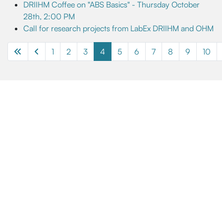
DRIIHM Coffee on "ABS Basics" - Thursday October
28th, 2:00 PM
Call for research projects from LabEx DRIIHM and OHM
1
2
3
4
5
6
7
8
9
10
Page 4 of 13